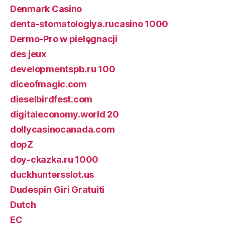
Denmark Casino
denta-stomatologiya.rucasino 1000
Dermo-Pro w pielęgnacji
des jeux
developmentspb.ru 100
diceofmagic.com
dieselbirdfest.com
digitaleconomy.world 20
dollycasinocanada.com
dopZ
doy-ckazka.ru 1000
duckhuntersslot.us
Dudespin Giri Gratuiti
Dutch
EC