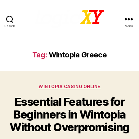
Search
Menu
LogicXY
Tag:
Wintopia Greece
Categories
WINTOPIA CASINO ONLINE
Essential Features for
Beginners in Wintopia
Without Overpromising