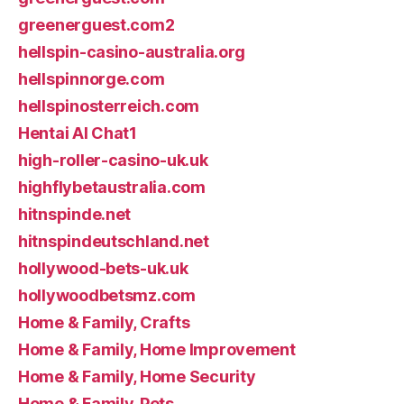
greenerguest.com2
hellspin-casino-australia.org
hellspinnorge.com
hellspinosterreich.com
Hentai AI Chat1
high-roller-casino-uk.uk
highflybetaustralia.com
hitnspinde.net
hitnspindeutschland.net
hollywood-bets-uk.uk
hollywoodbetsmz.com
Home & Family, Crafts
Home & Family, Home Improvement
Home & Family, Home Security
Home & Family, Pets