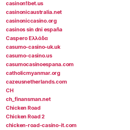
casinon1bet.us
casinonicaustralia.net
casinoniccasino.org
casinos sin dni españa
Caspero Ελλάδα
casumo-casino-uk.uk
casumo-casino.us
casumocasinoespana.com
catholicmyanmar.org
cazeusnetherlands.com
CH
ch_finansman.net
Chicken Road
Chicken Road 2
chicken-road-casino-it.com