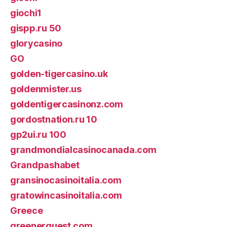
giochi1
gispp.ru 50
glorycasino
GO
golden-tigercasino.uk
goldenmister.us
goldentigercasinonz.com
gordostnation.ru 10
gp2ui.ru 100
grandmondialcasinocanada.com
Grandpashabet
gransinocasinoitalia.com
gratowincasinoitalia.com
Greece
greenerguest.com