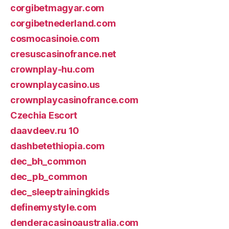
corgibetmagyar.com
corgibetnederland.com
cosmocasinoie.com
cresuscasinofrance.net
crownplay-hu.com
crownplaycasino.us
crownplaycasinofrance.com
Czechia Escort
daavdeev.ru 10
dashbetethiopia.com
dec_bh_common
dec_pb_common
dec_sleeptrainingkids
definemystyle.com
denderacasinoaustralia.com