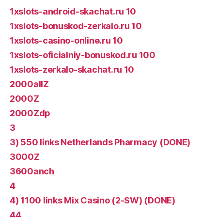
1xslots-android-skachat.ru 10
1xslots-bonuskod-zerkalo.ru 10
1xslots-casino-online.ru 10
1xslots-oficialniy-bonuskod.ru 100
1xslots-zerkalo-skachat.ru 10
2000allZ
2000Z
2000Zdp
3
3) 550 links Netherlands Pharmacy (DONE)
3000Z
3600anch
4
4) 1100 links Mix Casino (2-SW) (DONE)
44