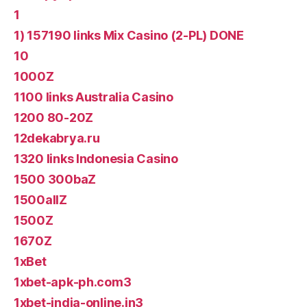
1
1) 157190 links Mix Casino (2-PL) DONE
10
1000Z
1100 links Australia Casino
1200 80-20Z
12dekabrya.ru
1320 links Indonesia Casino
1500 300baZ
1500allZ
1500Z
1670Z
1xBet
1xbet-apk-ph.com3
1xbet-india-online.in3