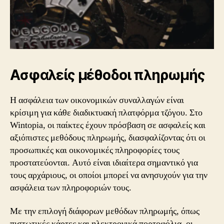
Ασφαλείς μέθοδοι πληρωμής
Η ασφάλεια των οικονομικών συναλλαγών είναι
κρίσιμη για κάθε διαδικτυακή πλατφόρμα τζόγου. Στο
Wintopia, οι παίκτες έχουν πρόσβαση σε ασφαλείς και
αξιόπιστες μεθόδους πληρωμής, διασφαλίζοντας ότι οι
προσωπικές και οικονομικές πληροφορίες τους
προστατεύονται. Αυτό είναι ιδιαίτερα σημαντικό για
τους αρχάριους, οι οποίοι μπορεί να ανησυχούν για την
ασφάλεια των πληροφοριών τους.
Με την επιλογή διάφορων μεθόδων πληρωμής, όπως
πιστωτικές κάρτες και ηλεκτρονικά πορτοφόλια, οι