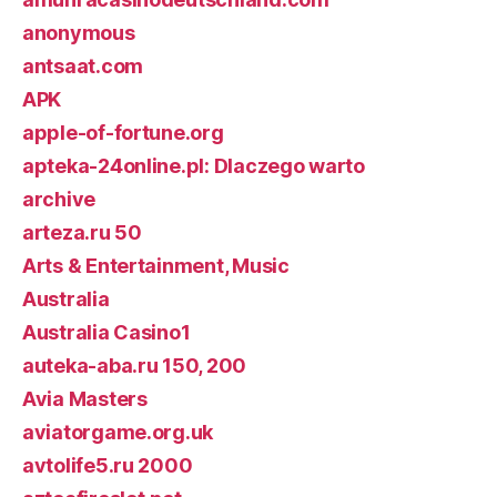
anonymous
antsaat.com
APK
apple-of-fortune.org
apteka-24online.pl: Dlaczego warto
archive
arteza.ru 50
Arts & Entertainment, Music
Australia
Australia Casino1
auteka-aba.ru 150, 200
Avia Masters
aviatorgame.org.uk
avtolife5.ru 2000