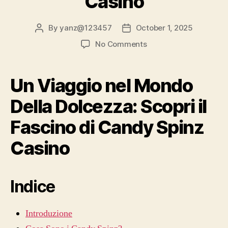
Casino
By
yanz@123457
October 1, 2025
Post
Post
author
date
on
No Comments
Un
Viaggio
nel
Un Viaggio nel Mondo
Mondo
Della
Della Dolcezza: Scopri il
Dolcezza
Fascino di Candy Spinz
Scopri
il
Casino
Fascino
di
Candy
Spinz
Indice
Casino
Introduzione