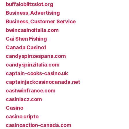
buffaloblitzslot.org
Business, Advertising
Business, Customer Service
bwincasinoitalia.com
Cai Shen Fishing
Canada Casino1
candyspinzespana.com
candyspinzitalia.com
captain-cooks-casino.uk
captainjackcasinocanada.net
cashwinfrance.com
casiniacz.com
Casino
casino cripto
casinoaction-canada.com