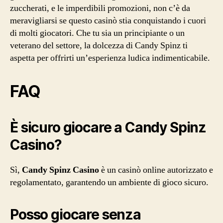
zuccherati, e le imperdibili promozioni, non c’è da
meravigliarsi se questo casinò stia conquistando i cuori
di molti giocatori. Che tu sia un principiante o un
veterano del settore, la dolcezza di Candy Spinz ti
aspetta per offrirti un’esperienza ludica indimenticabile.
FAQ
È sicuro giocare a Candy Spinz
Casino?
Sì,
Candy Spinz Casino
è un casinò online autorizzato e
regolamentato, garantendo un ambiente di gioco sicuro.
Posso giocare senza