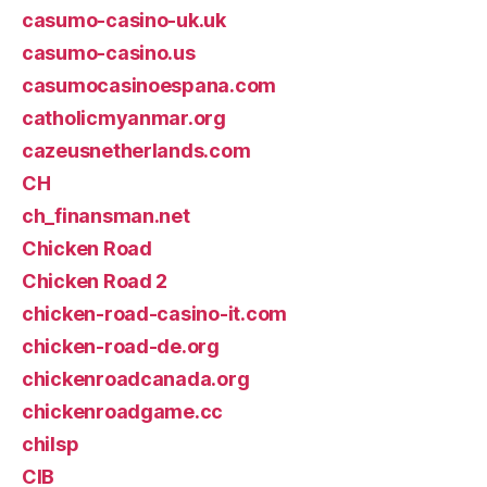
casumo-casino-uk.uk
casumo-casino.us
casumocasinoespana.com
catholicmyanmar.org
cazeusnetherlands.com
CH
ch_finansman.net
Chicken Road
Chicken Road 2
chicken-road-casino-it.com
chicken-road-de.org
chickenroadcanada.org
chickenroadgame.cc
chilsp
CIB