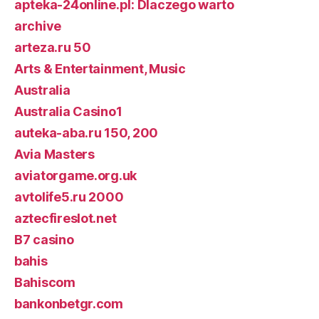
apteka-24online.pl: Dlaczego warto
archive
arteza.ru 50
Arts & Entertainment, Music
Australia
Australia Casino1
auteka-aba.ru 150, 200
Avia Masters
aviatorgame.org.uk
avtolife5.ru 2000
aztecfireslot.net
B7 casino
bahis
Bahiscom
bankonbetgr.com