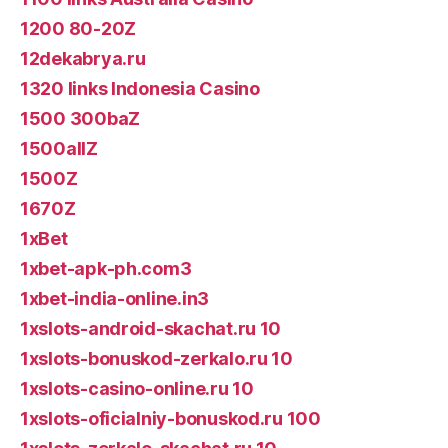
1200 80-20Z
12dekabrya.ru
1320 links Indonesia Casino
1500 300baZ
1500allZ
1500Z
1670Z
1xBet
1xbet-apk-ph.com3
1xbet-india-online.in3
1xslots-android-skachat.ru 10
1xslots-bonuskod-zerkalo.ru 10
1xslots-casino-online.ru 10
1xslots-oficialniy-bonuskod.ru 100