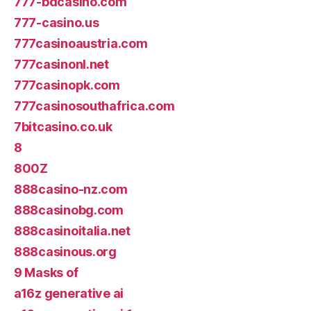
777-bdcasino.com
777-casino.us
777casinoaustria.com
777casinonl.net
777casinopk.com
777casinosouthafrica.com
7bitcasino.co.uk
8
800Z
888casino-nz.com
888casinobg.com
888casinoitalia.net
888casinous.org
9 Masks of
a16z generative ai