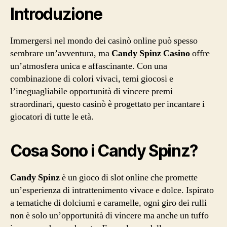
Introduzione
Immergersi nel mondo dei casinò online può spesso
sembrare un’avventura, ma
Candy Spinz Casino
offre
un’atmosfera unica e affascinante. Con una
combinazione di colori vivaci, temi giocosi e
l’ineguagliabile opportunità di vincere premi
straordinari, questo casinò è progettato per incantare i
giocatori di tutte le età.
Cosa Sono i Candy Spinz?
Candy Spinz
è un gioco di slot online che promette
un’esperienza di intrattenimento vivace e dolce. Ispirato
a tematiche di dolciumi e caramelle, ogni giro dei rulli
non è solo un’opportunità di vincere ma anche un tuffo