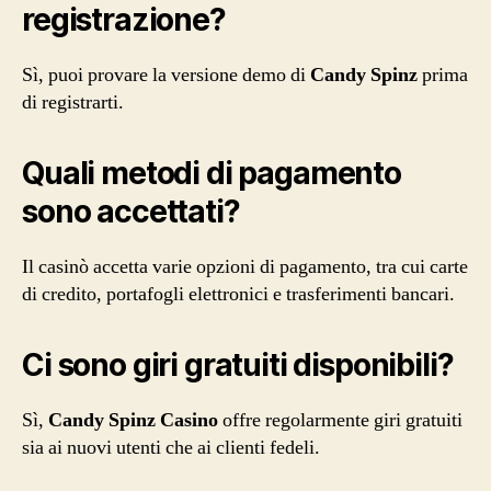
registrazione?
Sì, puoi provare la versione demo di
Candy Spinz
prima
di registrarti.
Quali metodi di pagamento
sono accettati?
Il casinò accetta varie opzioni di pagamento, tra cui carte
di credito, portafogli elettronici e trasferimenti bancari.
Ci sono giri gratuiti disponibili?
Sì,
Candy Spinz Casino
offre regolarmente giri gratuiti
sia ai nuovi utenti che ai clienti fedeli.