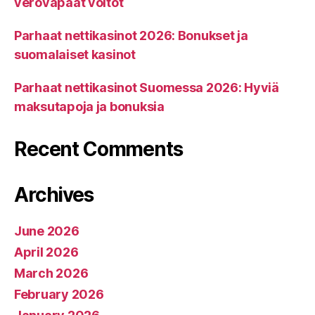
verovapaat voitot
Parhaat nettikasinot 2026: Bonukset ja
suomalaiset kasinot
Parhaat nettikasinot Suomessa 2026: Hyviä
maksutapoja ja bonuksia
Recent Comments
Archives
June 2026
April 2026
March 2026
February 2026