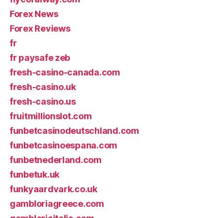
Forex News
Forex Reviews
fr
fr paysafe zeb
fresh-casino-canada.com
fresh-casino.uk
fresh-casino.us
fruitmillionslot.com
funbetcasinodeutschland.com
funbetcasinoespana.com
funbetnederland.com
funbetuk.uk
funkyaardvark.co.uk
gambloriagreece.com