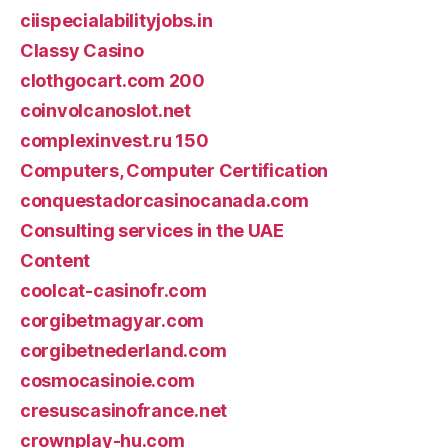
ciispecialabilityjobs.in
Classy Casino
clothgocart.com 200
coinvolcanoslot.net
complexinvest.ru 150
Computers, Computer Certification
conquestadorcasinocanada.com
Consulting services in the UAE
Content
coolcat-casinofr.com
corgibetmagyar.com
corgibetnederland.com
cosmocasinoie.com
cresuscasinofrance.net
crownplay-hu.com