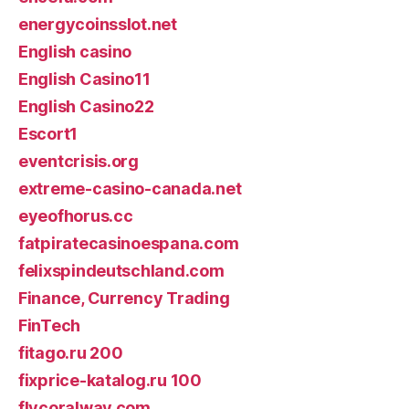
energycoinsslot.net
English casino
English Casino11
English Casino22
Escort1
eventcrisis.org
extreme-casino-canada.net
eyeofhorus.cc
fatpiratecasinoespana.com
felixspindeutschland.com
Finance, Currency Trading
FinTech
fitago.ru 200
fixprice-katalog.ru 100
flycoralway.com