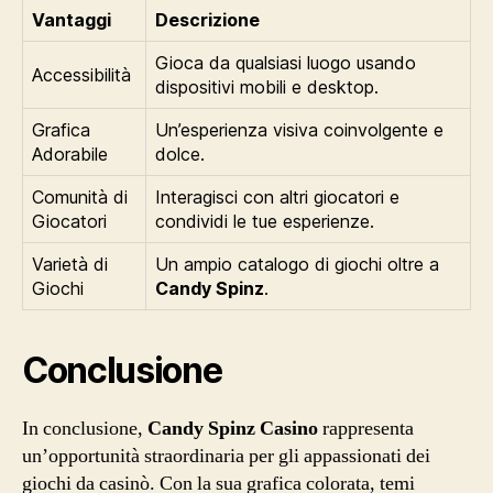
Vantaggi
Descrizione
Gioca da qualsiasi luogo usando
Accessibilità
dispositivi mobili e desktop.
Grafica
Un’esperienza visiva coinvolgente e
Adorabile
dolce.
Comunità di
Interagisci con altri giocatori e
Giocatori
condividi le tue esperienze.
Varietà di
Un ampio catalogo di giochi oltre a
Giochi
Candy Spinz
.
Conclusione
In conclusione,
Candy Spinz Casino
rappresenta
un’opportunità straordinaria per gli appassionati dei
giochi da casinò. Con la sua grafica colorata, temi