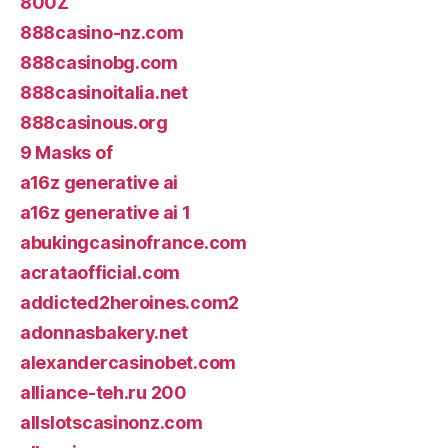
800Z
888casino-nz.com
888casinobg.com
888casinoitalia.net
888casinous.org
9 Masks of
a16z generative ai
a16z generative ai 1
abukingcasinofrance.com
acrataofficial.com
addicted2heroines.com2
adonnasbakery.net
alexandercasinobet.com
alliance-teh.ru 200
allslotscasinonz.com