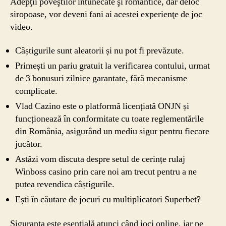
Adepţii poveştilor întunecate şi romantice, dar deloc
siropoase, vor deveni fani ai acestei experienţe de joc
video.
Câștigurile sunt aleatorii și nu pot fi prevăzute.
Primești un pariu gratuit la verificarea contului, urmat
de 3 bonusuri zilnice garantate, fără mecanisme
complicate.
Vlad Cazino este o platformă licențiată ONJN și
funcționează în conformitate cu toate reglementările
din România, asigurând un mediu sigur pentru fiecare
jucător.
Astăzi vom discuta despre setul de cerințe rulaj
Winboss casino prin care noi am trecut pentru a ne
putea revendica câștigurile.
Ești în căutare de jocuri cu multiplicatori Superbet?
Siguranța este esențială atunci când joci online, iar pe