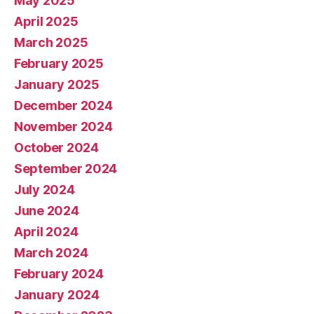
May 2025
April 2025
March 2025
February 2025
January 2025
December 2024
November 2024
October 2024
September 2024
July 2024
June 2024
April 2024
March 2024
February 2024
January 2024