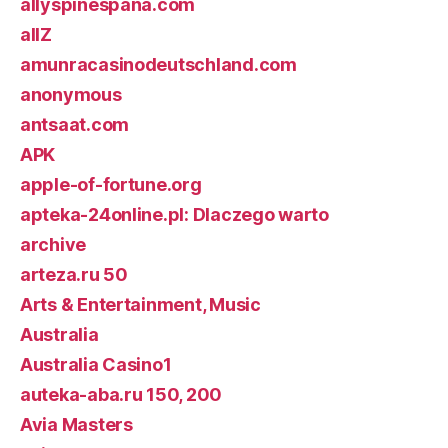
allyspinespana.com
allZ
amunracasinodeutschland.com
anonymous
antsaat.com
APK
apple-of-fortune.org
apteka-24online.pl: Dlaczego warto
archive
arteza.ru 50
Arts & Entertainment, Music
Australia
Australia Casino1
auteka-aba.ru 150, 200
Avia Masters