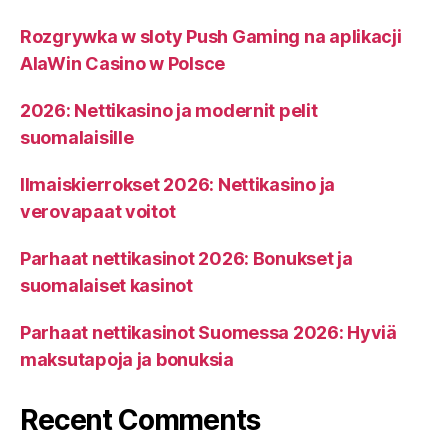
Rozgrywka w sloty Push Gaming na aplikacji
AlaWin Casino w Polsce
2026: Nettikasino ja modernit pelit
suomalaisille
Ilmaiskierrokset 2026: Nettikasino ja
verovapaat voitot
Parhaat nettikasinot 2026: Bonukset ja
suomalaiset kasinot
Parhaat nettikasinot Suomessa 2026: Hyviä
maksutapoja ja bonuksia
Recent Comments