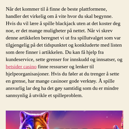
Når det kommer til å finne de beste plattformene,
handler det virkelig om å vite hvor du skal begynne.
Hvis du vil lære å spille blackjack uten at det koster deg
noe, er det mange muligheter på nettet. Når vi skrev
denne artikkelen beregnet vi ut fra spillutvalget som var
tilgjengelig på det tidspunktet og konkluderte med listen
som dere finner i artikkelen. Du kan få hjelp fra
kundeservice, sette grenser for innskudd og innsatser, og
betsider casino
finne ressurser og lenker til
hjelpeorganisasjoner. Hvis du føler at du trenger å sette
en grense, har mange casinoer gode verktøy. Å spille
ansvarlig lar deg ha det gøy samtidig som du er mindre
sannsynlig å utvikle et spilleproblem.