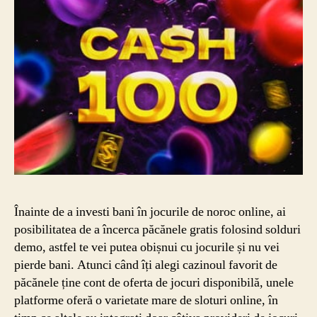
Înainte de a investi bani în jocurile de noroc online, ai
posibilitatea de a încerca păcănele gratis folosind solduri
demo, astfel te vei putea obișnui cu jocurile și nu vei
pierde bani. Atunci când îți alegi cazinoul favorit de
păcănele ține cont de oferta de jocuri disponibilă, unele
platforme oferă o varietate mare de sloturi online, în