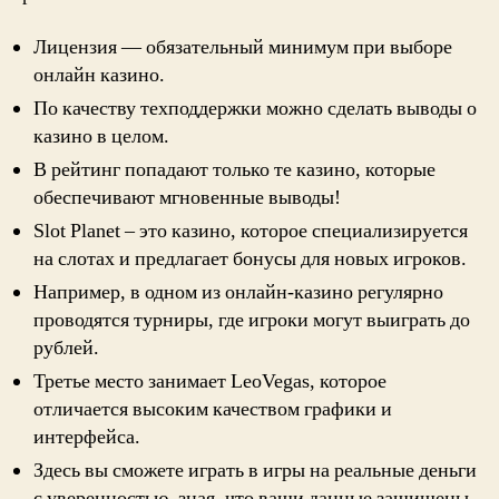
Лицензия — обязательный минимум при выборе
онлайн казино.
По качеству техподдержки можно сделать выводы о
казино в целом.
В рейтинг попадают только те казино, которые
обеспечивают мгновенные выводы!
Slot Planet – это казино, которое специализируется
на слотах и предлагает бонусы для новых игроков.
Например, в одном из онлайн-казино регулярно
проводятся турниры, где игроки могут выиграть до
рублей.
Третье место занимает LeoVegas, которое
отличается высоким качеством графики и
интерфейса.
Здесь вы сможете играть в игры на реальные деньги
с уверенностью, зная, что ваши данные защищены.