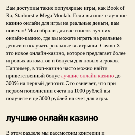
Вам доступны такие популярные игры, как Book of
Ra, Starburst и Mega Moolah. Если вы ищете лучшие
казино онлайн для игры на реальные деньги, вам
повезло! Мы собрали для вас список лучших
онлайн-казино, где вы можете играть на реальные
деньги и получать реальные выигрыши. Casino X –
это новое онлайн-казино, которое предлагает более
игровых автоматов и бонусы для новых игроков.
Например, в топ-казино часто можно найти
приветственный бонус
лучшие онлайн казино
до
300% на первый депозит. Это означает, что при
первом пополнении счета на 1000 рублей вы
получите еще 3000 рублей на счет для игры.
лучшие онлайн казино
В этом разделе мы рассмотрим критерии и