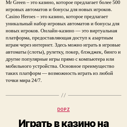
Mr Green – это казино, которое предлагает более 500
игровых автоматов и бонусы для новых игроков.
Casino Heroes – это казино, которое предлагает
уникальный набор игровых автоматов и бонусы для
новых игроков. Онлайн-казино — это виртуальная
платформа, предоставляющая доступ к азартным
играм через интернет. Здесь можно играть в игровые
автоматы (слоты), рулетку, покер, блэкджек, бингo и
другие популярные игры прямо с компьютера или
мобильного устройства. Основное преимущество
таких платформ — возможность играть из любой
точки мира 24/7.
Categories
DOPZ
Играть в казино на