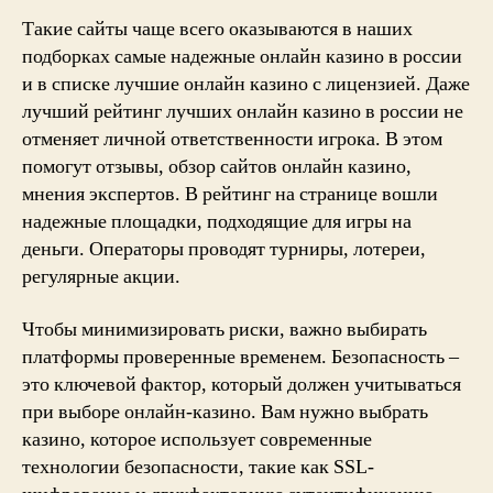
Такие сайты чаще всего оказываются в наших
подборках самые надежные онлайн казино в россии
и в списке лучшие онлайн казино с лицензией. Даже
лучший рейтинг лучших онлайн казино в россии не
отменяет личной ответственности игрока. В этом
помогут отзывы, обзор сайтов онлайн казино,
мнения экспертов. В рейтинг на странице вошли
надежные площадки, подходящие для игры на
деньги. Операторы проводят турниры, лотереи,
регулярные акции.
Чтобы минимизировать риски, важно выбирать
платформы проверенные временем. Безопасность –
это ключевой фактор, который должен учитываться
при выборе онлайн-казино. Вам нужно выбрать
казино, которое использует современные
технологии безопасности, такие как SSL-