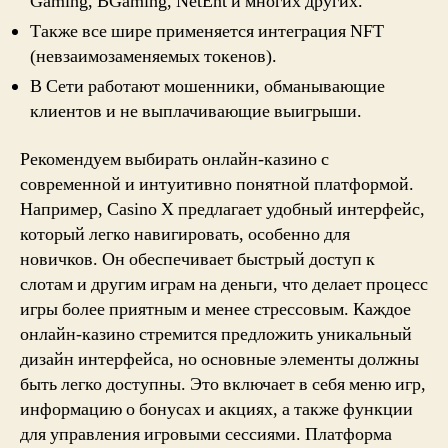
Gaming, BGaming, NetEnt и многих других.
Также все шире применяется интеграция NFT
(невзаимозаменяемых токенов).
В Сети работают мошенники, обманывающие
клиентов и не выплачивающие выигрыши.
Рекомендуем выбирать онлайн-казино с
современной и интуитивно понятной платформой.
Например, Casino X предлагает удобный интерфейс,
который легко навигировать, особенно для
новичков. Он обеспечивает быстрый доступ к
слотам и другим играм на деньги, что делает процесс
игры более приятным и менее стрессовым. Каждое
онлайн-казино стремится предложить уникальный
дизайн интерфейса, но основные элементы должны
быть легко доступны. Это включает в себя меню игр,
информацию о бонусах и акциях, а также функции
для управления игровыми сессиями. Платформа