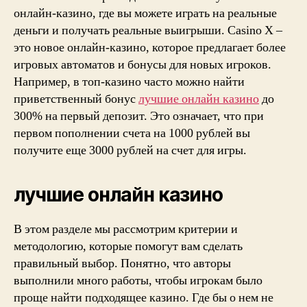
онлайн-казино, где вы можете играть на реальные
деньги и получать реальные выигрыши. Casino X –
это новое онлайн-казино, которое предлагает более
игровых автоматов и бонусы для новых игроков.
Например, в топ-казино часто можно найти
приветственный бонус
лучшие онлайн казино
до
300% на первый депозит. Это означает, что при
первом пополнении счета на 1000 рублей вы
получите еще 3000 рублей на счет для игры.
лучшие онлайн казино
В этом разделе мы рассмотрим критерии и
методологию, которые помогут вам сделать
правильный выбор. Понятно, что авторы
выполнили много работы, чтобы игрокам было
проще найти подходящее казино. Где бы о нем не