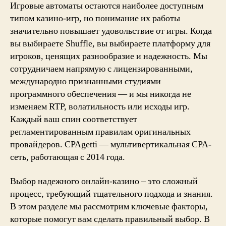
Игровые автоматы остаются наиболее доступным
типом казино-игр, но понимание их работы
значительно повышает удовольствие от игры. Когда
вы выбираете Shuffle, вы выбираете платформу для
игроков, ценящих разнообразие и надежность. Мы
сотрудничаем напрямую с лицензированными,
международно признанными студиями
программного обеспечения — и мы никогда не
изменяем RTP, волатильность или исходы игр.
Каждый ваш спин соответствует
регламентированным правилам оригинальных
провайдеров. CPAgetti — мультивертикальная CPA-
сеть, работающая с 2014 года.
Выбор надежного онлайн-казино – это сложный
процесс, требующий тщательного подхода и знания.
В этом разделе мы рассмотрим ключевые факторы,
которые помогут вам сделать правильный выбор. В