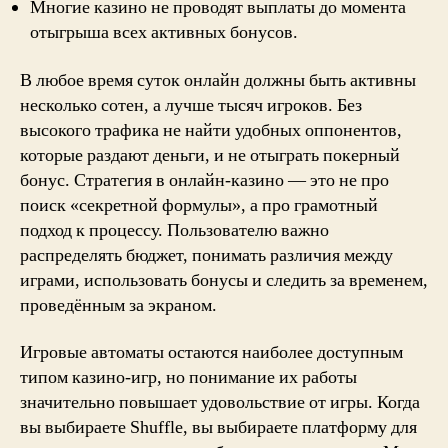
Многие казино не проводят выплаты до момента
отыгрыша всех активных бонусов.
В любое время суток онлайн должны быть активны
несколько сотен, а лучше тысяч игроков. Без
высокого трафика не найти удобных оппонентов,
которые раздают деньги, и не отыграть покерный
бонус. Стратегия в онлайн-казино — это не про
поиск «секретной формулы», а про грамотный
подход к процессу. Пользователю важно
распределять бюджет, понимать различия между
играми, использовать бонусы и следить за временем,
проведённым за экраном.
Игровые автоматы остаются наиболее доступным
типом казино-игр, но понимание их работы
значительно повышает удовольствие от игры. Когда
вы выбираете Shuffle, вы выбираете платформу для