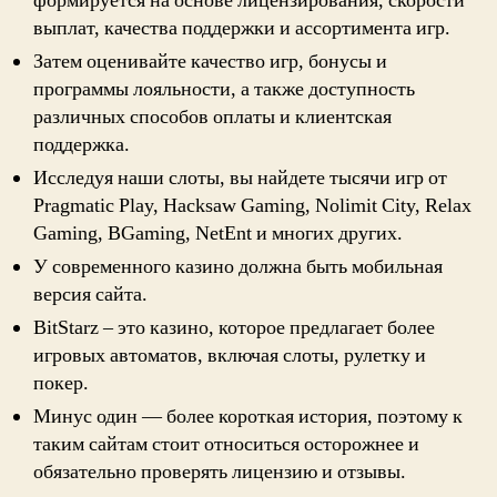
формируется на основе лицензирования, скорости
выплат, качества поддержки и ассортимента игр.
Затем оценивайте качество игр, бонусы и
программы лояльности, а также доступность
различных способов оплаты и клиентская
поддержка.
Исследуя наши слоты, вы найдете тысячи игр от
Pragmatic Play, Hacksaw Gaming, Nolimit City, Relax
Gaming, BGaming, NetEnt и многих других.
У современного казино должна быть мобильная
версия сайта.
BitStarz – это казино, которое предлагает более
игровых автоматов, включая слоты, рулетку и
покер.
Минус один — более короткая история, поэтому к
таким сайтам стоит относиться осторожнее и
обязательно проверять лицензию и отзывы.