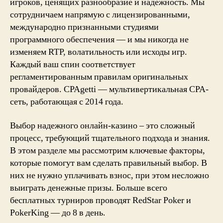
игроков, ценящих разнообразие и надежность. Мы
сотрудничаем напрямую с лицензированными,
международно признанными студиями
программного обеспечения — и мы никогда не
изменяем RTP, волатильность или исходы игр.
Каждый ваш спин соответствует
регламентированным правилам оригинальных
провайдеров. CPAgetti — мультивертикальная CPA-
сеть, работающая с 2014 года.
Выбор надежного онлайн-казино – это сложный
процесс, требующий тщательного подхода и знания.
В этом разделе мы рассмотрим ключевые факторы,
которые помогут вам сделать правильный выбор. В
них не нужно уплачивать взнос, при этом несложно
выиграть денежные призы. Больше всего
бесплатных турниров проводят RedStar Poker и
PokerKing — до 8 в день.