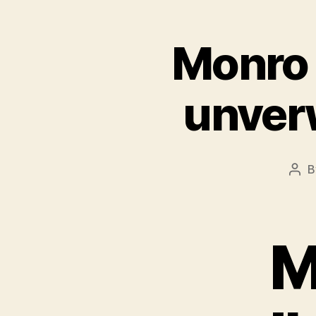
Monro 
unver
B
Pos
aut
M