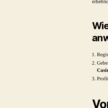
erhebli
Wie
an
Regis
Geben
Casi
Profi
Vo