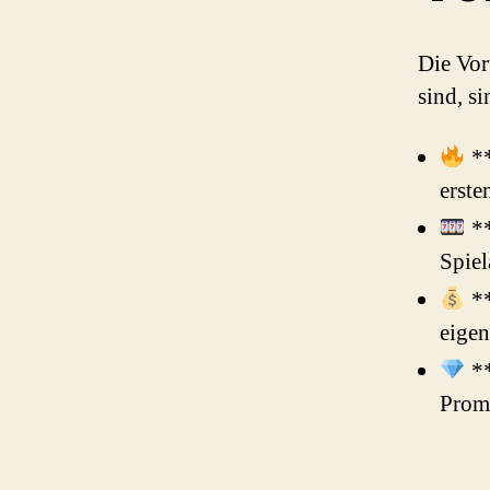
Die Vor
sind, si
**
erste
**
Spiel
**
eigen
**
Promo