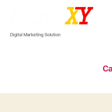
LogicXY
Digital Marketing Solution
Ca