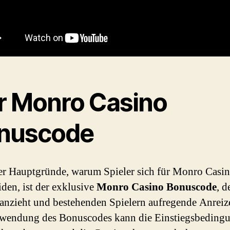
r Monro Casino
nuscode
er Hauptgründe, warum Spieler sich für Monro Casi
iden, ist der exklusive
Monro Casino Bonuscode
, d
 anzieht und bestehenden Spielern aufregende Anreize
rwendung des Bonuscodes kann die Einstiegsbeding