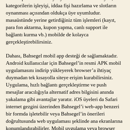
kategorilerin işleyişi, iddaa fişi hazırlama ve slotların
oynanması açısından oldukça üye uyumludur.
masaüstünde yerine getirdiğiniz tüm işlemleri (kayıt,
para fon aktarma, kupon yapma, canlı support ile
bağlantı kurma vb.) mobilde de kolayca
gerçekleştirebilirsiniz.
Dahası, Bahsegel mobil app desteği de sağlamaktadır.
Android kullanıcılar için Bahsegel’in resmi APK mobil
uygulamasını indirip yükleyerek browser’a ihtiyaç
duymadan tek kısayolla siteye erişim kurabilirsiniz.
Uygulama, hızlı bağlantı gerçekleştirme ve push
mesajlar aracılığıyla alternatif adres bilgisini anında
yakalama gibi avantajlar yaratır. iOS üyeleri da Safari
internet gezgini üzerinden Bahsegel’i web-app benzeri
bir formda işletebilir veya Bahsegel’in önerileri
doğrultusunda web uygulaması şeklinde ana ekranlarına
konumlandırabilirler. Mobil uygulama veya browser