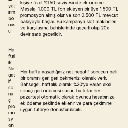
kişiye özel %150 seviyesinde ek ödeme.
yat
Mesela, 1.000 TL fon ekleyen bir üye 1.500 TL
ırım
promosyon almış olur ve son 2.500 TL mevcut
bo
bakiyeyle başlar. Bu kampanya slot makineleri
nus
ve karşılaşma bahislerinde geçerli olup 20x
u
devir şartı geçerlidir.
Ha
ftal
ık
Ne
Her hafta yaşadığınız net negatif sonucun belli
gat
bir oranını geri geri çekmenizi olanak verir.
if
Bahsegel, haftalık olarak %20’ye varan eksi
so
sonuç geri ödemesi sunar; bu tutar her
nu
pazartesi otomatik olarak oyuncu hesabınıza
ç
ek ödeme şeklinde eklenir ve para çekimine
pro
uygun tutarye dönüştürülebilir.
mo
sy
on