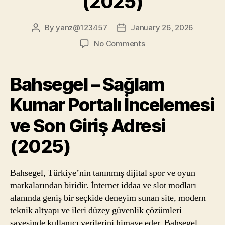
(2025)
By
yanz@123457
January 26, 2026
Post
Post
author
date
on
No Comments
Bahsegel
–
Sağlam
Bahsegel – Sağlam
Kumar
Portalı
Kumar Portalı İncelemesi
İncelemesi
ve Son Giriş Adresi
ve
Son
(2025)
Giriş
Adresi
(2025)
Bahsegel, Türkiye’nin tanınmış dijital spor ve oyun
markalarından biridir. İnternet iddaa ve slot modları
alanında geniş bir seçkide deneyim sunan site, modern
teknik altyapı ve ileri düzey güvenlik çözümleri
sayesinde kullanıcı verilerini himaye eder. Bahsegel