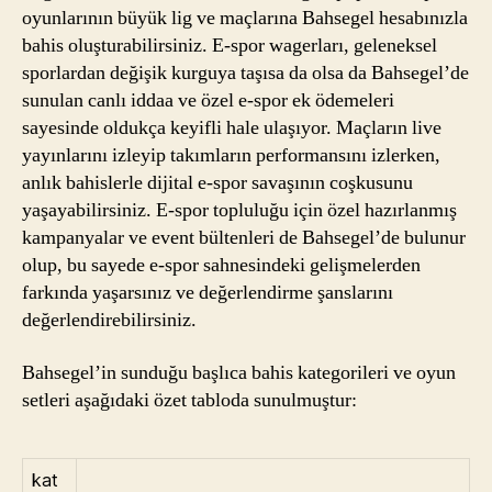
oyunlarının büyük lig ve maçlarına Bahsegel hesabınızla
bahis oluşturabilirsiniz. E-spor wagerları, geleneksel
sporlardan değişik kurguya taşısa da olsa da Bahsegel’de
sunulan canlı iddaa ve özel e-spor ek ödemeleri
sayesinde oldukça keyifli hale ulaşıyor. Maçların live
yayınlarını izleyip takımların performansını izlerken,
anlık bahislerle dijital e-spor savaşının coşkusunu
yaşayabilirsiniz. E-spor topluluğu için özel hazırlanmış
kampanyalar ve event bültenleri de Bahsegel’de bulunur
olup, bu sayede e-spor sahnesindeki gelişmelerden
farkında yaşarsınız ve değerlendirme şanslarını
değerlendirebilirsiniz.
Bahsegel’in sunduğu başlıca bahis kategorileri ve oyun
setleri aşağıdaki özet tabloda sunulmuştur:
kat