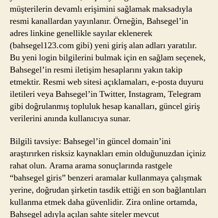
müşterilerin devamlı erişimini sağlamak maksadıyla
resmi kanallardan yayınlanır. Örneğin, Bahsegel’in
adres linkine genellikle sayılar eklenerek
(bahsegel123.com gibi) yeni giriş alan adları yaratılır.
Bu yeni login bilgilerini bulmak için en sağlam seçenek,
Bahsegel’in resmi iletişim hesaplarını yakın takip
etmektir. Resmi web sitesi açıklamaları, e-posta duyuru
iletileri veya Bahsegel’in Twitter, Instagram, Telegram
gibi doğrulanmış topluluk hesap kanalları, güncel giriş
verilerini anında kullanıcıya sunar.
Bilgili tavsiye: Bahsegel’in güncel domain’ini
araştırırken risksiz kaynakları emin olduğunuzdan içiniz
rahat olun. Arama arama sonuçlarında rastgele
“bahsegel giris” benzeri aramalar kullanmaya çalışmak
yerine, doğrudan şirketin tasdik ettiği en son bağlantıları
kullanma etmek daha güvenlidir. Zira online ortamda,
Bahsegel adıyla açılan sahte siteler mevcut