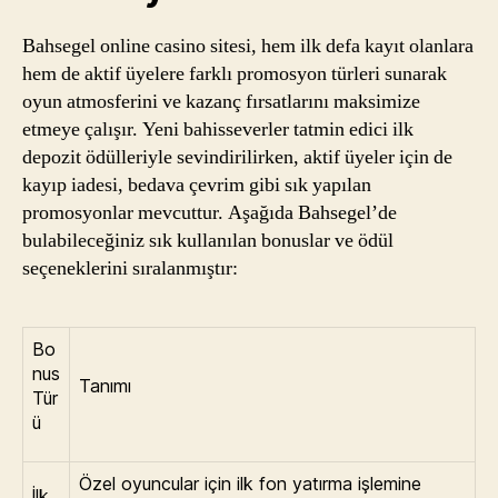
Bahsegel online casino sitesi, hem ilk defa kayıt olanlara
hem de aktif üyelere farklı promosyon türleri sunarak
oyun atmosferini ve kazanç fırsatlarını maksimize
etmeye çalışır. Yeni bahisseverler tatmin edici ilk
depozit ödülleriyle sevindirilirken, aktif üyeler için de
kayıp iadesi, bedava çevrim gibi sık yapılan
promosyonlar mevcuttur. Aşağıda Bahsegel’de
bulabileceğiniz sık kullanılan bonuslar ve ödül
seçeneklerini sıralanmıştır:
Bo
nus
Tanımı
Tür
ü
Özel oyuncular için ilk fon yatırma işlemine
İlk