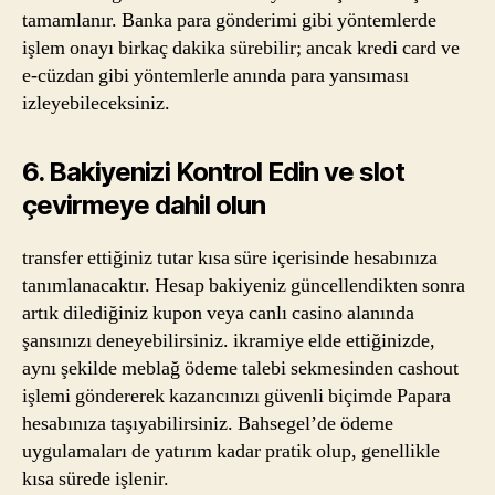
tamamlanır. Banka para gönderimi gibi yöntemlerde
işlem onayı birkaç dakika sürebilir; ancak kredi card ve
e-cüzdan gibi yöntemlerle anında para yansıması
izleyebileceksiniz.
6. Bakiyenizi Kontrol Edin ve slot
çevirmeye dahil olun
transfer ettiğiniz tutar kısa süre içerisinde hesabınıza
tanımlanacaktır. Hesap bakiyeniz güncellendikten sonra
artık dilediğiniz kupon veya canlı casino alanında
şansınızı deneyebilirsiniz. ikramiye elde ettiğinizde,
aynı şekilde meblağ ödeme talebi sekmesinden cashout
işlemi göndererek kazancınızı güvenli biçimde Papara
hesabınıza taşıyabilirsiniz. Bahsegel’de ödeme
uygulamaları de yatırım kadar pratik olup, genellikle
kısa sürede işlenir.