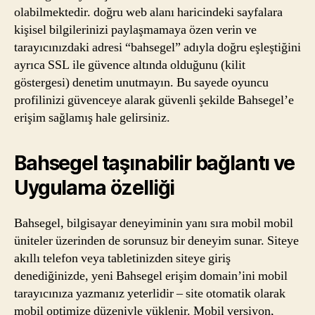
olabilmektedir. doğru web alanı haricindeki sayfalara
kişisel bilgilerinizi paylaşmamaya özen verin ve
tarayıcınızdaki adresi “bahsegel” adıyla doğru eşleştiğini
ayrıca SSL ile güvence altında olduğunu (kilit
göstergesi) denetim unutmayın. Bu sayede oyuncu
profilinizi güvenceye alarak güvenli şekilde Bahsegel’e
erişim sağlamış hale gelirsiniz.
Bahsegel taşınabilir bağlantı ve
Uygulama özelliği
Bahsegel, bilgisayar deneyiminin yanı sıra mobil mobil
üniteler üzerinden de sorunsuz bir deneyim sunar. Siteye
akıllı telefon veya tabletinizden siteye giriş
denediğinizde, yeni Bahsegel erişim domain’ini mobil
tarayıcınıza yazmanız yeterlidir – site otomatik olarak
mobil optimize düzeniyle yüklenir. Mobil versiyon,