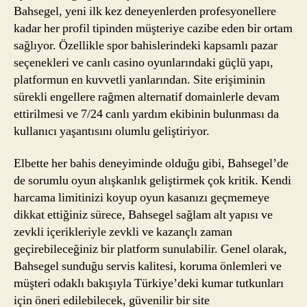
Bahsegel, yeni ilk kez deneyenlerden profesyonellere
kadar her profil tipinden müşteriye cazibe eden bir ortam
sağlıyor. Özellikle spor bahislerindeki kapsamlı pazar
seçenekleri ve canlı casino oyunlarındaki güçlü yapı,
platformun en kuvvetli yanlarından. Site erişiminin
sürekli engellere rağmen alternatif domainlerle devam
ettirilmesi ve 7/24 canlı yardım ekibinin bulunması da
kullanıcı yaşantısını olumlu geliştiriyor.
Elbette her bahis deneyiminde olduğu gibi, Bahsegel’de
de sorumlu oyun alışkanlık geliştirmek çok kritik. Kendi
harcama limitinizi koyup oyun kasanızı geçmemeye
dikkat ettiğiniz sürece, Bahsegel sağlam alt yapısı ve
zevkli içerikleriyle zevkli ve kazançlı zaman
geçirebileceğiniz bir platform sunulabilir. Genel olarak,
Bahsegel sunduğu servis kalitesi, koruma önlemleri ve
müşteri odaklı bakışıyla Türkiye’deki kumar tutkunları
için öneri edilebilecek, güvenilir bir site