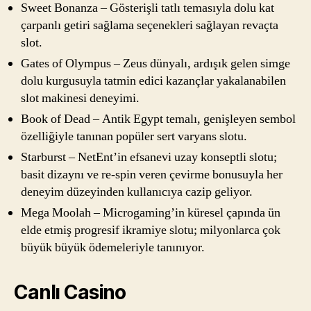
Sweet Bonanza – Gösterişli tatlı temasıyla dolu kat
çarpanlı getiri sağlama seçenekleri sağlayan revaçta
slot.
Gates of Olympus – Zeus dünyalı, ardışık gelen simge
dolu kurgusuyla tatmin edici kazançlar yakalanabilen
slot makinesi deneyimi.
Book of Dead – Antik Egypt temalı, genişleyen sembol
özelliğiyle tanınan popüler sert varyans slotu.
Starburst – NetEnt’in efsanevi uzay konseptli slotu;
basit dizaynı ve re-spin veren çevirme bonusuyla her
deneyim düzeyinden kullanıcıya cazip geliyor.
Mega Moolah – Microgaming’in küresel çapında ün
elde etmiş progresif ikramiye slotu; milyonlarca çok
büyük büyük ödemeleriyle tanınıyor.
Canlı Casino