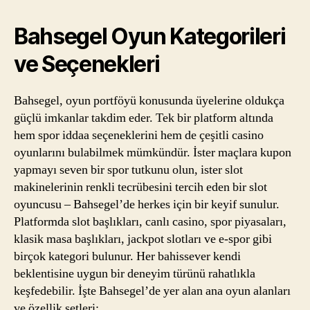
Bahsegel Oyun Kategorileri
ve Seçenekleri
Bahsegel, oyun portföyü konusunda üyelerine oldukça
güçlü imkanlar takdim eder. Tek bir platform altında
hem spor iddaa seçeneklerini hem de çeşitli casino
oyunlarını bulabilmek mümkündür. İster maçlara kupon
yapmayı seven bir spor tutkunu olun, ister slot
makinelerinin renkli tecrübesini tercih eden bir slot
oyuncusu – Bahsegel’de herkes için bir keyif sunulur.
Platformda slot başlıkları, canlı casino, spor piyasaları,
klasik masa başlıkları, jackpot slotları ve e-spor gibi
birçok kategori bulunur. Her bahissever kendi
beklentisine uygun bir deneyim türünü rahatlıkla
keşfedebilir. İşte Bahsegel’de yer alan ana oyun alanları
ve özellik setleri: