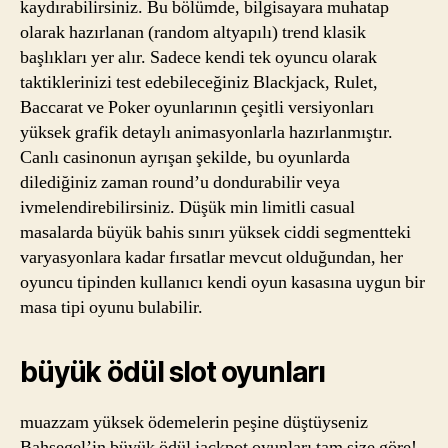
kaydırabilirsiniz. Bu bölümde, bilgisayara muhatap
olarak hazırlanan (random altyapılı) trend klasik
başlıkları yer alır. Sadece kendi tek oyuncu olarak
taktiklerinizi test edebileceğiniz Blackjack, Rulet,
Baccarat ve Poker oyunlarının çeşitli versiyonları
yüksek grafik detaylı animasyonlarla hazırlanmıştır.
Canlı casinonun ayrışan şekilde, bu oyunlarda
dilediğiniz zaman round’u dondurabilir veya
ivmelendirebilirsiniz. Düşük min limitli casual
masalarda büyük bahis sınırı yüksek ciddi segmentteki
varyasyonlara kadar fırsatlar mevcut olduğundan, her
oyuncu tipinden kullanıcı kendi oyun kasasına uygun bir
masa tipi oyunu bulabilir.
büyük ödül slot oyunları
muazzam yüksek ödemelerin peşine düştüyseniz
Bahsegel’in büyük ödül jackpot oyunları tam size göre!