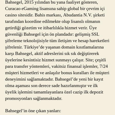
Bahsegel, 2015 yılından bu yana faaliyet gösteren,
Curacao eGaming lisansına sahip global bir çevrim içi
casino sitesidir. Bahis markası, Abudantia N.V. şirketi
tarafından koordine edilmekte olup lisanslı olmanın
getirdiği gözetim ve itibarlılıkla hizmet verir. Üye
güvenliği Bahsegel için ön plandadır: gelişmiş SSL
şifreleme teknolojisiyle tüm iletişim ve hesap hareketleri
şifrelenir. Türkiye’de yaşanan domain kısıtlamalarına
karşı Bahsegel, aktif adreslerini sık sık değiştirerek
üyelerine kesintisiz hizmet sunmayı çalışır. Site; çeşitli
para transfer yöntemleri, vakitsiz finansal işlemler, 7/24
müşteri hizmetleri ve anlaşılır bonus kuralları ile müşteri
deneyimini sağlamaktadır. Bahsegel’de yeni bir kayıt
olma aşaması son derece sade hazırlanmıştır ve ilk
üyelik işlemini tamamlayanlara özel cazip ilk depozit
promosyonları sağlanmaktadır.
Bahsegel’in öne çıkan yanları: