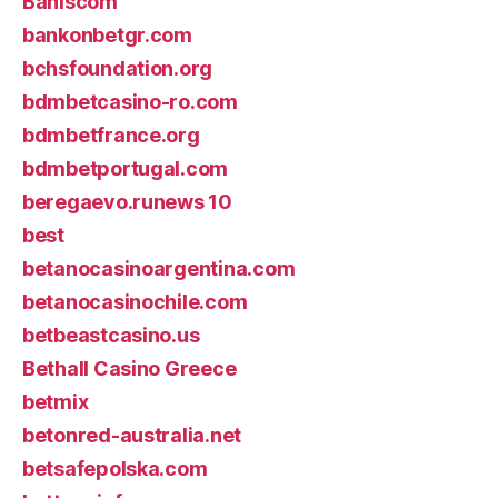
Bahiscom
bankonbetgr.com
bchsfoundation.org
bdmbetcasino-ro.com
bdmbetfrance.org
bdmbetportugal.com
beregaevo.runews 10
best
betanocasinoargentina.com
betanocasinochile.com
betbeastcasino.us
Bethall Casino Greece
betmix
betonred-australia.net
betsafepolska.com