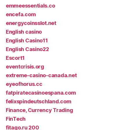
emmeessentials.co
encefa.com
energycoinsslot.net
English casino
English Casino11
English Casino22
Escort1
eventcrisis.org
extreme-casino-canada.net
eyeofhorus.cc
fatpiratecasinoespana.com
felixspindeutschland.com
Finance, Currency Trading
FinTech
fitago.ru 200