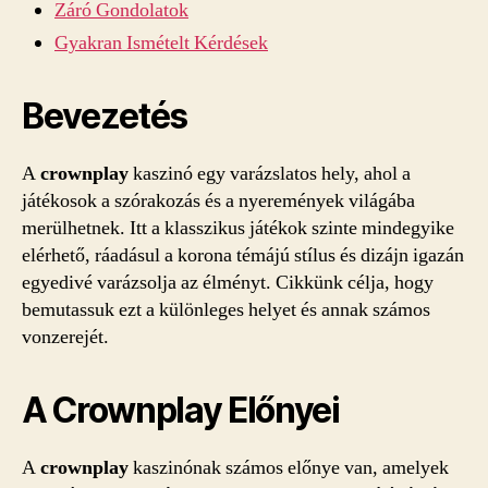
Záró Gondolatok
Gyakran Ismételt Kérdések
Bevezetés
A
crownplay
kaszinó egy varázslatos hely, ahol a
játékosok a szórakozás és a nyeremények világába
merülhetnek. Itt a klasszikus játékok szinte mindegyike
elérhető, ráadásul a korona témájú stílus és dizájn igazán
egyedivé varázsolja az élményt. Cikkünk célja, hogy
bemutassuk ezt a különleges helyet és annak számos
vonzerejét.
A Crownplay Előnyei
A
crownplay
kaszinónak számos előnye van, amelyek