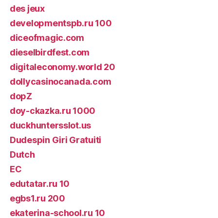
des jeux
developmentspb.ru 100
diceofmagic.com
dieselbirdfest.com
digitaleconomy.world 20
dollycasinocanada.com
dopZ
doy-ckazka.ru 1000
duckhuntersslot.us
Dudespin Giri Gratuiti
Dutch
EC
edutatar.ru 10
egbs1.ru 200
ekaterina-school.ru 10