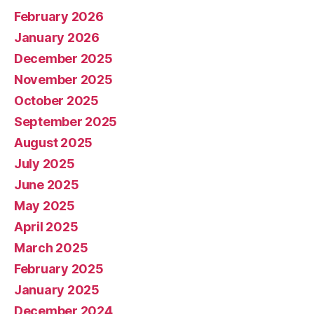
February 2026
January 2026
December 2025
November 2025
October 2025
September 2025
August 2025
July 2025
June 2025
May 2025
April 2025
March 2025
February 2025
January 2025
December 2024