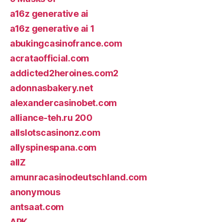
a16z generative ai
a16z generative ai 1
abukingcasinofrance.com
acrataofficial.com
addicted2heroines.com2
adonnasbakery.net
alexandercasinobet.com
alliance-teh.ru 200
allslotscasinonz.com
allyspinespana.com
allZ
amunracasinodeutschland.com
anonymous
antsaat.com
APK