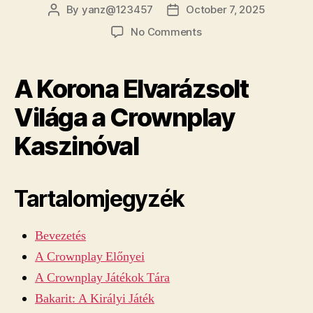
By
yanz@123457
October 7, 2025
Post
Post
author
date
on
No Comments
A
Korona
Elvarázsolt
A Korona Elvarázsolt
Világa
a
Világa a Crownplay
Crownplay
Kaszinóval
Kaszinóval
Tartalomjegyzék
Bevezetés
A Crownplay Előnyei
A Crownplay Játékok Tára
Bakarit: A Királyi Játék