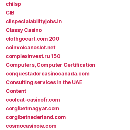
chilsp
CIB
ciispecialabilityjobs.in
Classy Casino
clothgocart.com 200
coinvolcanoslot.net
complexinvest.ru 150
Computers, Computer Certification
conquestadorcasinocanada.com
Consulting services in the UAE
Content
coolcat-casinofr.com
corgibetmagyar.com
corgibetnederland.com
cosmocasinoie.com