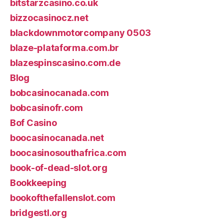
bitstarzcasino.co.uk
bizzocasinocz.net
blackdownmotorcompany 0503
blaze-plataforma.com.br
blazespinscasino.com.de
Blog
bobcasinocanada.com
bobcasinofr.com
Bof Casino
boocasinocanada.net
boocasinosouthafrica.com
book-of-dead-slot.org
Bookkeeping
bookofthefallenslot.com
bridgestl.org