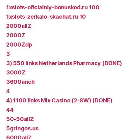
1xslots-oficialniy-bonuskod.ru 100
1xslots-zerkalo-skachat.ru 10
2000allZ
2000Z
2000Zdp
3
3) 550 links Netherlands Pharmacy (DONE)
3000Z
3600anch
4
4) 1100 links Mix Casino (2-SW) (DONE)
44
50-50allZ
5gringos.us
6000allZ