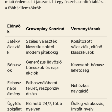
miatt érdemes itt játszani. Itt egy összehasonlító táblázat
a főbb jellemzőkről:
Előnyö
Crownplay Kaszinó
Versenytársak
k
Játékv
Széles választék
Korlátozott
álaszté
klasszikusoktól
választék, eltűnő
k
modern játékokig
klasszikusok
Generózus üdvözlő
Bónusz
Kevesebb bónusz
bónuszok és napi
ok
lehetőség
akciók
Felhasz
Felhasználóbarát
Nehézkes
nálói
felület, reszponzív
navigáció
élmény
dizájn
Ügyféls
Elérhető 24/7, több
Órákig várakozás,
zolgálat
nyelven
limitált nyelv