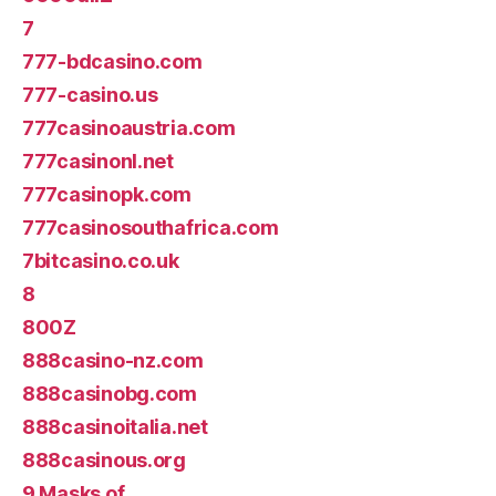
7
777-bdcasino.com
777-casino.us
777casinoaustria.com
777casinonl.net
777casinopk.com
777casinosouthafrica.com
7bitcasino.co.uk
8
800Z
888casino-nz.com
888casinobg.com
888casinoitalia.net
888casinous.org
9 Masks of