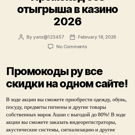
отыгрыша в казино
2026
By
yanz@123457
February 18, 2026
Post
Post
author
date
on
No Comments
Промокоды
ру
все
Промокоды ру все
скидки
на
скидки на одном сайте!
одном
сайте!
В ходе акции вы сможете приобрести одежду, обувь,
Промокод
без
посуду, предметы гигиены и другие товары
отыгрыша
собственных марок Ашан с выгодой до 80%! В ходе
в
акции вы сможете заказать видеорегистраторы,
казино
акустические системы, сигнализацию и другие
2026