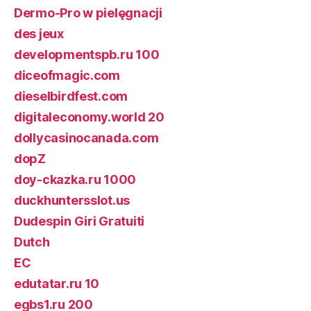
Dermo-Pro w pielęgnacji
des jeux
developmentspb.ru 100
diceofmagic.com
dieselbirdfest.com
digitaleconomy.world 20
dollycasinocanada.com
dopZ
doy-ckazka.ru 1000
duckhuntersslot.us
Dudespin Giri Gratuiti
Dutch
EC
edutatar.ru 10
egbs1.ru 200