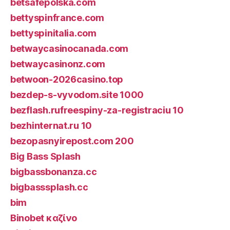
betsafepolska.com
bettyspinfrance.com
bettyspinitalia.com
betwaycasinocanada.com
betwaycasinonz.com
betwoon-2026casino.top
bezdep-s-vyvodom.site 1000
bezflash.rufreespiny-za-registraciu 10
bezhinternat.ru 10
bezopasnyirepost.com 200
Big Bass Splash
bigbassbonanza.cc
bigbasssplash.cc
bim
Binobet καζίνο