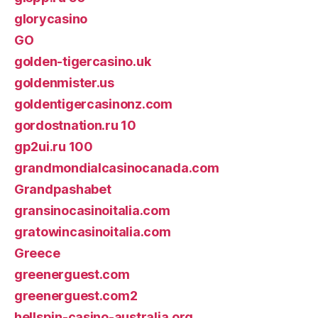
glorycasino
GO
golden-tigercasino.uk
goldenmister.us
goldentigercasinonz.com
gordostnation.ru 10
gp2ui.ru 100
grandmondialcasinocanada.com
Grandpashabet
gransinocasinoitalia.com
gratowincasinoitalia.com
Greece
greenerguest.com
greenerguest.com2
hellspin-casino-australia.org