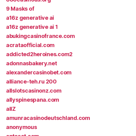
9 Masks of
a16z generative ai
a16z generative ai 1
abukingcasinofrance.com
acrataofficial.com
addicted2heroines.com2
adonnasbakery.net
alexandercasinobet.com
alliance-teh.ru 200
allslotscasinonz.com
allyspinespana.com
allZ
amunracasinodeutschland.com
anonymous