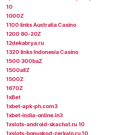
10
1000Z
1100 links Australia Casino
1200 80-20Z
12dekabrya.ru
1320 links Indonesia Casino
1500 300baZ
1500allZ
1500Z
1670Z
1xBet
1xbet-apk-ph.com3
1xbet-india-online.in3
1xslots-android-skachat.ru 10
1xslots-bonuskod-zerkalo.ru 10