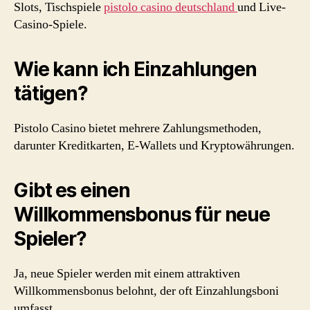
Slots, Tischspiele
pistolo casino deutschland
und Live-
Casino-Spiele.
Wie kann ich Einzahlungen
tätigen?
Pistolo Casino bietet mehrere Zahlungsmethoden,
darunter Kreditkarten, E-Wallets und Kryptowährungen.
Gibt es einen
Willkommensbonus für neue
Spieler?
Ja, neue Spieler werden mit einem attraktiven
Willkommensbonus belohnt, der oft Einzahlungsboni
umfasst.