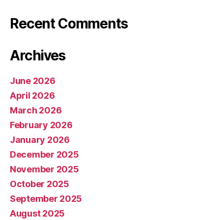
Recent Comments
Archives
June 2026
April 2026
March 2026
February 2026
January 2026
December 2025
November 2025
October 2025
September 2025
August 2025