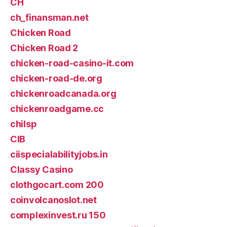
CH
ch_finansman.net
Chicken Road
Chicken Road 2
chicken-road-casino-it.com
chicken-road-de.org
chickenroadcanada.org
chickenroadgame.cc
chilsp
CIB
ciispecialabilityjobs.in
Classy Casino
clothgocart.com 200
coinvolcanoslot.net
complexinvest.ru 150