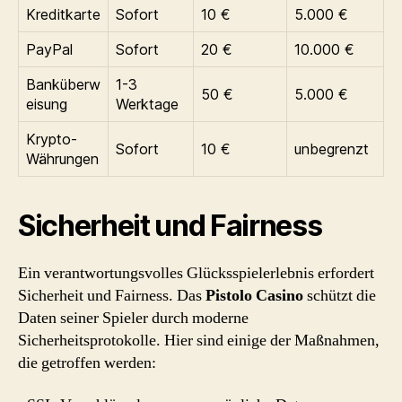
Kreditkarte
Sofort
10 €
5.000 €
PayPal
Sofort
20 €
10.000 €
Banküberw
1-3
50 €
5.000 €
eisung
Werktage
Krypto-
Sofort
10 €
unbegrenzt
Währungen
Sicherheit und Fairness
Ein verantwortungsvolles Glücksspielerlebnis erfordert
Sicherheit und Fairness. Das
Pistolo Casino
schützt die
Daten seiner Spieler durch moderne
Sicherheitsprotokolle. Hier sind einige der Maßnahmen,
die getroffen werden: