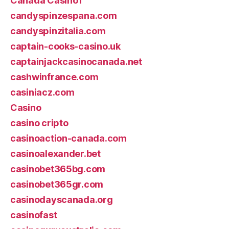
Canada Casino1
candyspinzespana.com
candyspinzitalia.com
captain-cooks-casino.uk
captainjackcasinocanada.net
cashwinfrance.com
casiniacz.com
Casino
casino cripto
casinoaction-canada.com
casinoalexander.bet
casinobet365bg.com
casinobet365gr.com
casinodayscanada.org
casinofast