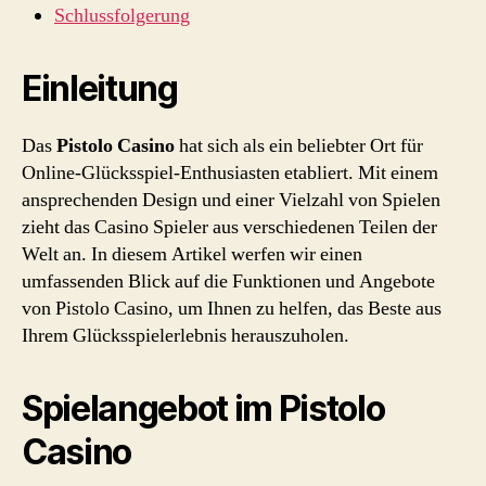
Schlussfolgerung
Einleitung
Das
Pistolo Casino
hat sich als ein beliebter Ort für
Online-Glücksspiel-Enthusiasten etabliert. Mit einem
ansprechenden Design und einer Vielzahl von Spielen
zieht das Casino Spieler aus verschiedenen Teilen der
Welt an. In diesem Artikel werfen wir einen
umfassenden Blick auf die Funktionen und Angebote
von Pistolo Casino, um Ihnen zu helfen, das Beste aus
Ihrem Glücksspielerlebnis herauszuholen.
Spielangebot im Pistolo
Casino