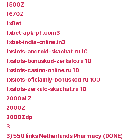
1500Z
1670Z
1xBet
1xbet-apk-ph.com3
1xbet-india-online.in3
1xslots-android-skachat.ru 10
1xslots-bonuskod-zerkalo.ru 10
1xslots-casino-online.ru 10
1xslots-oficialniy-bonuskod.ru 100
1xslots-zerkalo-skachat.ru 10
2000allZ
2000Z
2000Zdp
3
3) 550 links Netherlands Pharmacy (DONE)