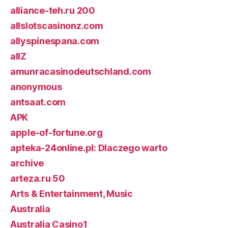
alliance-teh.ru 200
allslotscasinonz.com
allyspinespana.com
allZ
amunracasinodeutschland.com
anonymous
antsaat.com
APK
apple-of-fortune.org
apteka-24online.pl: Dlaczego warto
archive
arteza.ru 50
Arts & Entertainment, Music
Australia
Australia Casino1