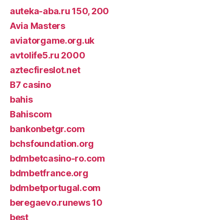
auteka-aba.ru 150, 200
Avia Masters
aviatorgame.org.uk
avtolife5.ru 2000
aztecfireslot.net
B7 casino
bahis
Bahiscom
bankonbetgr.com
bchsfoundation.org
bdmbetcasino-ro.com
bdmbetfrance.org
bdmbetportugal.com
beregaevo.runews 10
best