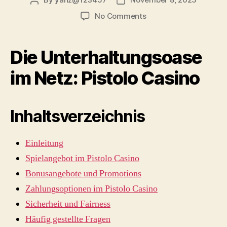
Post
Post
author
date
on
No Comments
Die
Unterhaltungsoase
im
Die Unterhaltungsoase
Netz
Pistolo
im Netz: Pistolo Casino
Casino
Inhaltsverzeichnis
Einleitung
Spielangebot im Pistolo Casino
Bonusangebote und Promotions
Zahlungsoptionen im Pistolo Casino
Sicherheit und Fairness
Häufig gestellte Fragen