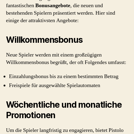
fantastischen
Bonusangebote
, die neuen und
bestehenden Spielern präsentiert werden. Hier sind
einige der attraktivsten Angebote:
Willkommensbonus
Neue Spieler werden mit einem großzügigen
Willkommensbonus begrüßt, der oft Folgendes umfasst:
Einzahlungsbonus bis zu einem bestimmten Betrag
Freispiele für ausgewählte Spielautomaten
Wöchentliche und monatliche
Promotionen
Um die Spieler langfristig zu engagieren, bietet Pistolo