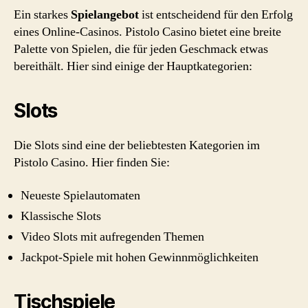
Ein starkes
Spielangebot
ist entscheidend für den Erfolg
eines Online-Casinos. Pistolo Casino bietet eine breite
Palette von Spielen, die für jeden Geschmack etwas
bereithält. Hier sind einige der Hauptkategorien:
Slots
Die Slots sind eine der beliebtesten Kategorien im
Pistolo Casino. Hier finden Sie:
Neueste Spielautomaten
Klassische Slots
Video Slots mit aufregenden Themen
Jackpot-Spiele mit hohen Gewinnmöglichkeiten
Tischspiele