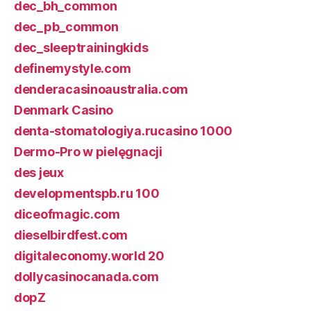
dec_bh_common
dec_pb_common
dec_sleeptrainingkids
definemystyle.com
denderacasinoaustralia.com
Denmark Casino
denta-stomatologiya.rucasino 1000
Dermo-Pro w pielęgnacji
des jeux
developmentspb.ru 100
diceofmagic.com
dieselbirdfest.com
digitaleconomy.world 20
dollycasinocanada.com
dopZ