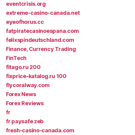
eventcrisis.org
extreme-casino-canada.net
eyeofhorus.cc
fatpiratecasinoespana.com
felixspindeutschland.com
Finance, Currency Trading
FinTech
fitago.ru 200
fixprice-katalog.ru 100
flycoralway.com
Forex News
Forex Reviews
fr
fr paysafe zeb
fresh-casino-canada.com