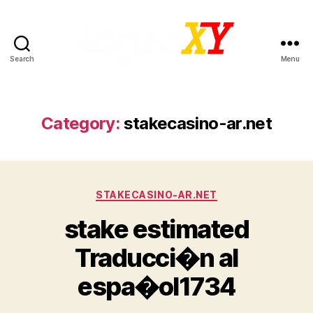
Search
Menu
LogicXY
Category:
stakecasino-ar.net
Categories
STAKECASINO-AR.NET
stake estimated
Traducci�n al
espa�ol1734