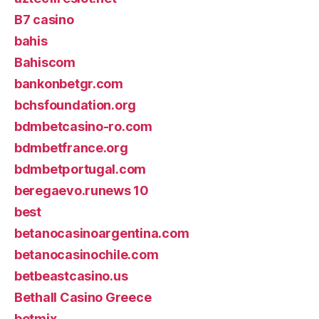
B7 casino
bahis
Bahiscom
bankonbetgr.com
bchsfoundation.org
bdmbetcasino-ro.com
bdmbetfrance.org
bdmbetportugal.com
beregaevo.runews 10
best
betanocasinoargentina.com
betanocasinochile.com
betbeastcasino.us
Bethall Casino Greece
betmix