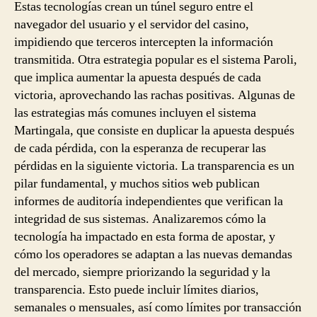
Estas tecnologías crean un túnel seguro entre el
navegador del usuario y el servidor del casino,
impidiendo que terceros intercepten la información
transmitida. Otra estrategia popular es el sistema Paroli,
que implica aumentar la apuesta después de cada
victoria, aprovechando las rachas positivas. Algunas de
las estrategias más comunes incluyen el sistema
Martingala, que consiste en duplicar la apuesta después
de cada pérdida, con la esperanza de recuperar las
pérdidas en la siguiente victoria. La transparencia es un
pilar fundamental, y muchos sitios web publican
informes de auditoría independientes que verifican la
integridad de sus sistemas. Analizaremos cómo la
tecnología ha impactado en esta forma de apostar, y
cómo los operadores se adaptan a las nuevas demandas
del mercado, siempre priorizando la seguridad y la
transparencia. Esto puede incluir límites diarios,
semanales o mensuales, así como límites por transacción