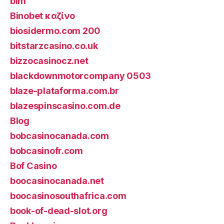
bim
Binobet καζίνο
biosidermo.com 200
bitstarzcasino.co.uk
bizzocasinocz.net
blackdownmotorcompany 0503
blaze-plataforma.com.br
blazespinscasino.com.de
Blog
bobcasinocanada.com
bobcasinofr.com
Bof Casino
boocasinocanada.net
boocasinosouthafrica.com
book-of-dead-slot.org