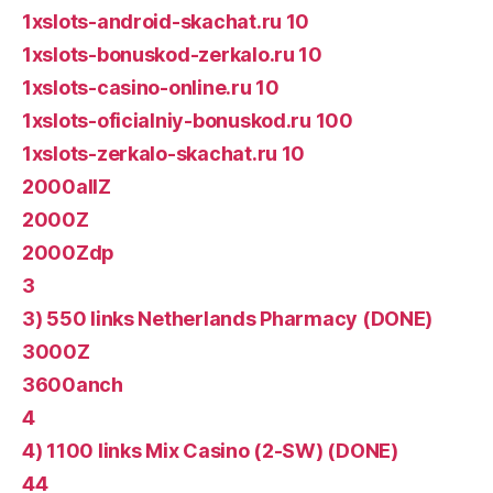
1xslots-android-skachat.ru 10
1xslots-bonuskod-zerkalo.ru 10
1xslots-casino-online.ru 10
1xslots-oficialniy-bonuskod.ru 100
1xslots-zerkalo-skachat.ru 10
2000allZ
2000Z
2000Zdp
3
3) 550 links Netherlands Pharmacy (DONE)
3000Z
3600anch
4
4) 1100 links Mix Casino (2-SW) (DONE)
44