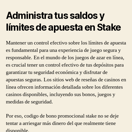
Administra tus saldos y
límites de apuesta en Stake
Mantener un control efectivo sobre los límites de apuesta
es fundamental para una experiencia de juego segura y
responsable. En el mundo de los juegos de azar en línea,
es crucial tener un control efectivo de tus depósitos para
garantizar tu seguridad económica y disfrutar de
apuestas seguras. Los sitios web de reseñas de casinos en
línea ofrecen información detallada sobre los diferentes
casinos disponibles, incluyendo sus bonos, juegos y
medidas de seguridad.
Por eso, codigo de bono promocional stake no se deje
tentar a arriesgar más dinero del que realmente tiene
disponible.