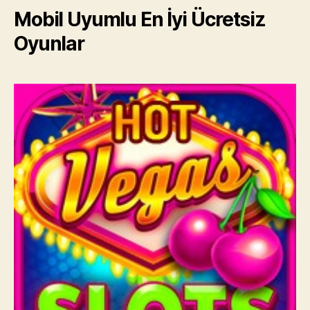
Mobil Uyumlu En İyi Ücretsiz
Oyunlar