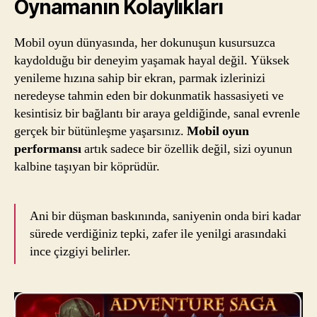
Oynamanın Kolaylıkları
Mobil oyun dünyasında, her dokunuşun kusursuzca
kaydolduğu bir deneyim yaşamak hayal değil. Yüksek
yenileme hızına sahip bir ekran, parmak izlerinizi
neredeyse tahmin eden bir dokunmatik hassasiyeti ve
kesintisiz bir bağlantı bir araya geldiğinde, sanal evrenle
gerçek bir bütünleşme yaşarsınız.
Mobil oyun
performansı
artık sadece bir özellik değil, sizi oyunun
kalbine taşıyan bir köprüdür.
Ani bir düşman baskınında, saniyenin onda biri kadar
sürede verdiğiniz tepki, zafer ile yenilgi arasındaki
ince çizgiyi belirler.