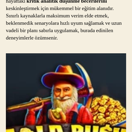
hayattaki
kritik analitik düşünme becerilerini
keskinleştirmek için mükemmel bir eğitim alanıdır.
Sınırlı kaynaklarla maksimum verim elde etmek,
beklenmedik senaryolara hızlı uyum sağlamak ve uzun
vadeli bir planı sabırla uygulamak, burada edinilen
deneyimlerle özümsenir.