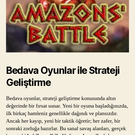
Bedava Oyunlar ile Strateji
Geliştirme
Bedava oyunlar, strateji geliştirme konusunda altın
değerinde bir fırsat sunar. Yeni bir oyuna başladığınızda,
ilk birkaç hamleniz genellikle dağınık ve plansızdır.
Ancak her kayıp, yeni bir taktik öğretir; her zafer, bir
sonraki zorluğa hazırlar. Bu sanal savaş alanları, gerçek