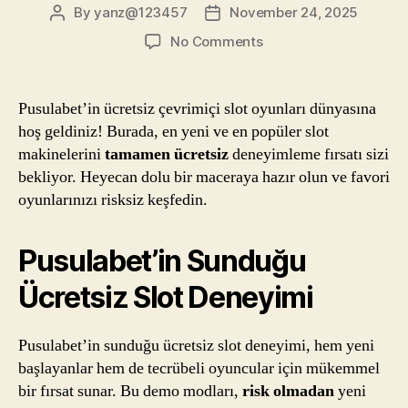
By
yanz@123457
November 24, 2025
Post
Post
author
date
on
No Comments
Pusulabet
ile
Eğlenceli
Pusulabet’in ücretsiz çevrimiçi slot oyunları dünyasına
Slot
hoş geldiniz! Burada, en yeni ve en popüler slot
Oyunlarını
makinelerini
tamamen ücretsiz
deneyimleme fırsatı sizi
Ücretsiz
bekliyor. Heyecan dolu bir maceraya hazır olun ve favori
Oyna
oyunlarınızı risksiz keşfedin.
Pusulabet’in Sunduğu
Ücretsiz Slot Deneyimi
Pusulabet’in sunduğu ücretsiz slot deneyimi, hem yeni
başlayanlar hem de tecrübeli oyuncular için mükemmel
bir fırsat sunar. Bu demo modları,
risk olmadan
yeni