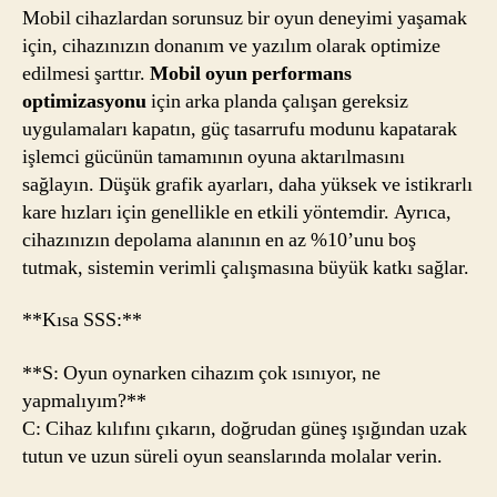
Mobil cihazlardan sorunsuz bir oyun deneyimi yaşamak
için, cihazınızın donanım ve yazılım olarak optimize
edilmesi şarttır.
Mobil oyun performans
optimizasyonu
için arka planda çalışan gereksiz
uygulamaları kapatın, güç tasarrufu modunu kapatarak
işlemci gücünün tamamının oyuna aktarılmasını
sağlayın. Düşük grafik ayarları, daha yüksek ve istikrarlı
kare hızları için genellikle en etkili yöntemdir. Ayrıca,
cihazınızın depolama alanının en az %10’unu boş
tutmak, sistemin verimli çalışmasına büyük katkı sağlar.
**Kısa SSS:**
**S: Oyun oynarken cihazım çok ısınıyor, ne
yapmalıyım?**
C: Cihaz kılıfını çıkarın, doğrudan güneş ışığından uzak
tutun ve uzun süreli oyun seanslarında molalar verin.