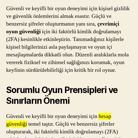
Güvenli ve keyifli bir oyun deneyimi için kişisel gizlilik
ve güvenlik önlemlerini almak esastır. Güçlü ve
benzersiz şifreler oluşturmanın yanı sıra,
çevrimiçi
oyun güvenliği
için iki faktörlü kimlik doğrulamayı
(2FA) kesinlikle etkinleştirin. Tanımadığınız kişilerle
kişisel bilgilerinizi asla paylaşmayın ve oyun içi
mesajlaşmalarda dikkatli olun. Düzenli aralıklarla mola
vererek fiziksel ve zihinsel sağlığınızı korumak, oyun
keyfinin sürdürülebilirliği için kritik bir rol oynar.
Sorumlu Oyun Prensipleri ve
Sınırların Önemi
Güvenli ve keyifli bir oyun deneyimi için
hesap
güvenliği
temel taştır. Güçlü ve benzersiz şifreler
oluşturarak, iki faktörlü kimlik doğrulamayı (2FA)