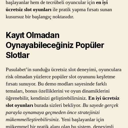
başlayanlar hem de tecrübeli oyuncular için
en iyi
ücretsiz slot oyunları
ile pratik yapma fırsatı sunan
kusursuz bir başlangıç noktasıdır.
Kayıt Olmadan
Oynayabileceğiniz Popüler
Slotlar
Pusulabet’in sunduğu ücretsiz slot deneyimi, oyunculara
risk olmadan yüzlerce popüler slot oyununu keşfetme
fırsatı sunuyor. Bu demo modları sayesinde farklı
temaları, bonus özelliklerini ve oyun dinamiklerini
öğrenebilir, kendinizi geliştirebilirsiniz.
En iyi ücretsiz
slot oyunları
burada sizleri bekliyor.
Bu sayede gerçek
parayla oynamaya geçmeden önce stratejinizi
mükemmelleştirebilirsiniz.
Yeni başlayanlar için
mükemmel bir pratik alanı olan bu sistem, deneyimli