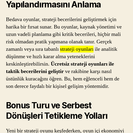
Yapılandırmasını Anlama
Bedava oyunlar, strateji becerilerini geliştirmek için
harika bir fırsat sunar. Bu oyunlar, kaynak yönetimi ve
uzun vadeli planlama gibi kritik becerileri, hiçbir mali
risk olmadan pratik yapmana olanak tanır. Gerçek
zamanlı veya sıra tabanlı
strateji oyunları
ile analitik
düşünme ve hızlı karar alma yeteneklerini
keskinleştirebilirsin.
Ücretsiz strateji oyunları ile
taktik becerilerini geliştir
ve rakibine karşı nasıl
üstünlük kuracağını öğren. Bu, hem eğlenceli hem de
son derece faydalı bir kişisel gelişim yöntemidir.
Bonus Turu ve Serbest
Dönüşleri Tetikleme Yolları
Yeni bir strateji oyunu keşfederken, oyun içi ekonomiyi