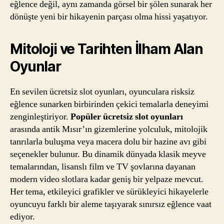
eğlence değil, aynı zamanda görsel bir şölen sunarak her
dönüşte yeni bir hikayenin parçası olma hissi yaşatıyor.
Mitoloji ve Tarihten İlham Alan
Oyunlar
En sevilen ücretsiz slot oyunları, oyunculara risksiz
eğlence sunarken birbirinden çekici temalarla deneyimi
zenginleştiriyor.
Popüler ücretsiz slot oyunları
arasında antik Mısır’ın gizemlerine yolculuk, mitolojik
tanrılarla buluşma veya macera dolu bir hazine avı gibi
seçenekler bulunur. Bu dinamik dünyada klasik meyve
temalarından, lisanslı film ve TV şovlarına dayanan
modern video slotlara kadar geniş bir yelpaze mevcut.
Her tema, etkileyici grafikler ve sürükleyici hikayelerle
oyuncuyu farklı bir aleme taşıyarak sınırsız eğlence vaat
ediyor.