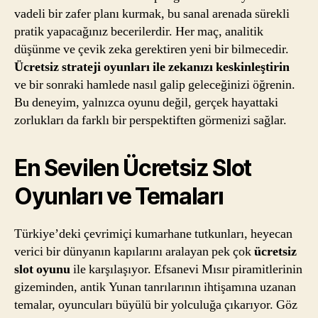
vadeli bir zafer planı kurmak, bu sanal arenada sürekli
pratik yapacağınız becerilerdir. Her maç, analitik
düşünme ve çevik zeka gerektiren yeni bir bilmecedir.
Ücretsiz strateji oyunları ile zekanızı keskinleştirin
ve bir sonraki hamlede nasıl galip geleceğinizi öğrenin.
Bu deneyim, yalnızca oyunu değil, gerçek hayattaki
zorlukları da farklı bir perspektiften görmenizi sağlar.
En Sevilen Ücretsiz Slot
Oyunları ve Temaları
Türkiye’deki çevrimiçi kumarhane tutkunları, heyecan
verici bir dünyanın kapılarını aralayan pek çok
ücretsiz
slot oyunu
ile karşılaşıyor. Efsanevi Mısır piramitlerinin
gizeminden, antik Yunan tanrılarının ihtişamına uzanan
temalar, oyuncuları büyülü bir yolculuğa çıkarıyor. Göz