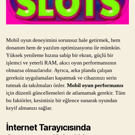
Mobil oyun deneyimini sorunsuz hale getirmek, hem
donanım hem de yazılım optimizasyonu ile mümkün.
Yüksek yenileme hızına sahip bir ekran, güçlü bir
işlemci ve yeterli RAM, akıcı oyun performansının
olmazsa olmazlarıdır. Ayrıca, arka planda çalışan
gereksiz uygulamaları kapatmak ve cihazınızı serin
tutmak da takılmaları önler.
Mobil oyun performansı
için düzenli güncellemeleri de atlamamak gerekir. Tüm
bu faktörler, kesintisiz bir eğlence sunarak oyundan
keyif almanızı sağlar.
İnternet Tarayıcısında