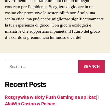
divertimento e l’intrattenimento con un impegno
concreto per l’ambiente. Scegliere di giocare in un
casino che promuove la sostenibilità non è solo una
scelta etica, ma può anche migliorare significativamente
la tua esperienza di gioco. Con giochi ecologici e
iniziative che supportano il pianeta, il futuro del gioco
d’azzardo si preannuncia luminoso e verde!
Search
for:
Recent Posts
Rozgrywka w sloty Push Gaming na aplikacji
AlaWin Casino w Polsce