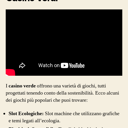
I
casino verde
offrono una varietà di giochi, tutti
progettati tenendo conto della sostenibilità. Ecco alcuni
dei giochi più popolari che puoi trovare:
Slot Ecologiche:
Slot machine che utilizzano grafiche
e temi legati all’ecologia.