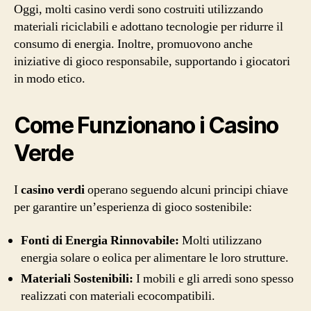
Oggi, molti casino verdi sono costruiti utilizzando
materiali riciclabili e adottano tecnologie per ridurre il
consumo di energia. Inoltre, promuovono anche
iniziative di gioco responsabile, supportando i giocatori
in modo etico.
Come Funzionano i Casino
Verde
I
casino verdi
operano seguendo alcuni principi chiave
per garantire un’esperienza di gioco sostenibile:
Fonti di Energia Rinnovabile:
Molti utilizzano
energia solare o eolica per alimentare le loro strutture.
Materiali Sostenibili:
I mobili e gli arredi sono spesso
realizzati con materiali ecocompatibili.