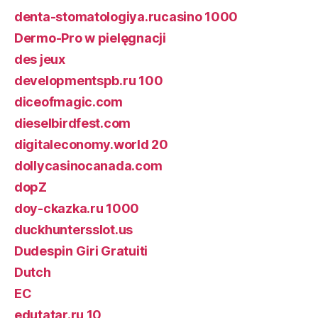
denta-stomatologiya.rucasino 1000
Dermo-Pro w pielęgnacji
des jeux
developmentspb.ru 100
diceofmagic.com
dieselbirdfest.com
digitaleconomy.world 20
dollycasinocanada.com
dopZ
doy-ckazka.ru 1000
duckhuntersslot.us
Dudespin Giri Gratuiti
Dutch
EC
edutatar.ru 10