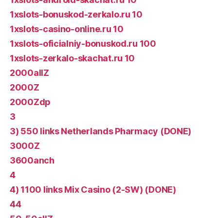
1xslots-bonuskod-zerkalo.ru 10
1xslots-casino-online.ru 10
1xslots-oficialniy-bonuskod.ru 100
1xslots-zerkalo-skachat.ru 10
2000allZ
2000Z
2000Zdp
3
3) 550 links Netherlands Pharmacy (DONE)
3000Z
3600anch
4
4) 1100 links Mix Casino (2-SW) (DONE)
44