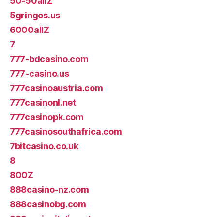
50-50allZ
5gringos.us
6000allZ
7
777-bdcasino.com
777-casino.us
777casinoaustria.com
777casinonl.net
777casinopk.com
777casinosouthafrica.com
7bitcasino.co.uk
8
800Z
888casino-nz.com
888casinobg.com