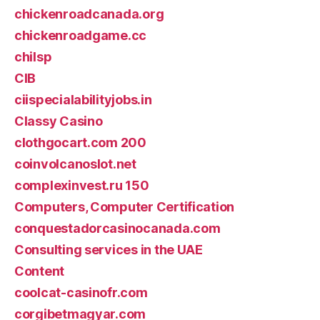
chickenroadcanada.org
chickenroadgame.cc
chilsp
CIB
ciispecialabilityjobs.in
Classy Casino
clothgocart.com 200
coinvolcanoslot.net
complexinvest.ru 150
Computers, Computer Certification
conquestadorcasinocanada.com
Consulting services in the UAE
Content
coolcat-casinofr.com
corgibetmagyar.com