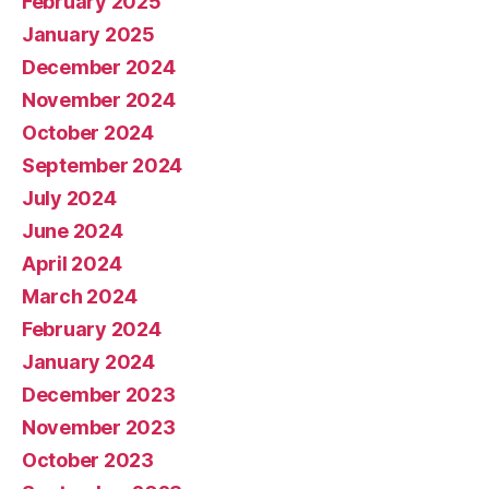
February 2025
January 2025
December 2024
November 2024
October 2024
September 2024
July 2024
June 2024
April 2024
March 2024
February 2024
January 2024
December 2023
November 2023
October 2023