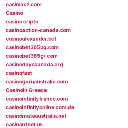
casiniacz.com
Casino
casino cripto
casinoaction-canada.com
casinoalexander.bet
casinobet365bg.com
casinobet365gr.com
casinodayscanada.org
casinofast
casinoguruaustralia.com
Casinoin Greece
casinoinfinityfrance.com
casinoinfinityonline.com.de
casinomateaustralia.net
casinon1bet.us