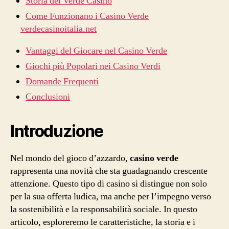
Storia del Verde Casino
Come Funzionano i Casino Verde
verdecasinoitalia.net
Vantaggi del Giocare nel Casino Verde
Giochi più Popolari nei Casino Verdi
Domande Frequenti
Conclusioni
Introduzione
Nel mondo del gioco d’azzardo,
casino verde
rappresenta una novità che sta guadagnando crescente
attenzione. Questo tipo di casino si distingue non solo
per la sua offerta ludica, ma anche per l’impegno verso
la sostenibilità e la responsabilità sociale. In questo
articolo, esploreremo le caratteristiche, la storia e i