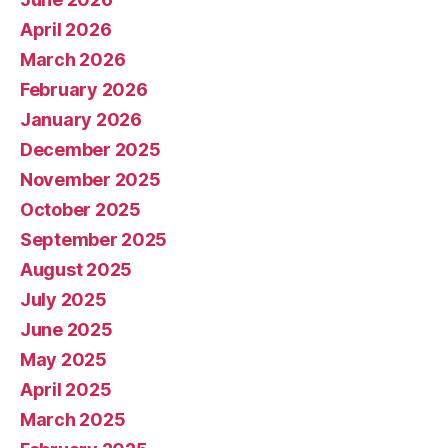
April 2026
March 2026
February 2026
January 2026
December 2025
November 2025
October 2025
September 2025
August 2025
July 2025
June 2025
May 2025
April 2025
March 2025