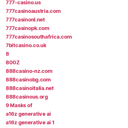
777-casino.us
777casinoaustria.com
777casinonl.net
777casinopk.com
777casinosouthafrica.com
7bitcasino.co.uk
8
800Z
888casino-nz.com
888casinobg.com
888casinoitalia.net
888casinous.org
9 Masks of
a16z generative ai
a16z generative ai 1