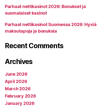
Parhaat nettikasinot 2026: Bonukset ja
suomalaiset kasinot
Parhaat nettikasinot Suomessa 2026: Hyviä
maksutapoja ja bonuksia
Recent Comments
Archives
June 2026
April 2026
March 2026
February 2026
January 2026