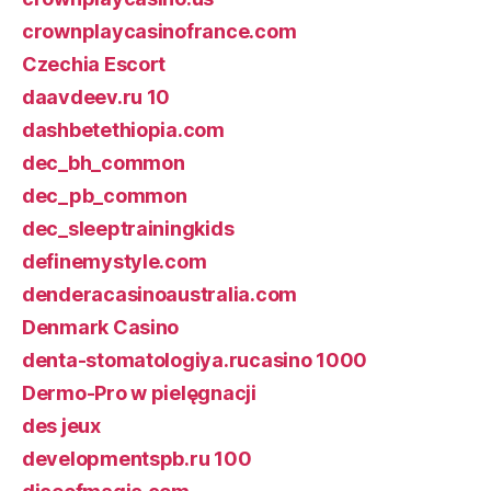
crownplaycasinofrance.com
Czechia Escort
daavdeev.ru 10
dashbetethiopia.com
dec_bh_common
dec_pb_common
dec_sleeptrainingkids
definemystyle.com
denderacasinoaustralia.com
Denmark Casino
denta-stomatologiya.rucasino 1000
Dermo-Pro w pielęgnacji
des jeux
developmentspb.ru 100