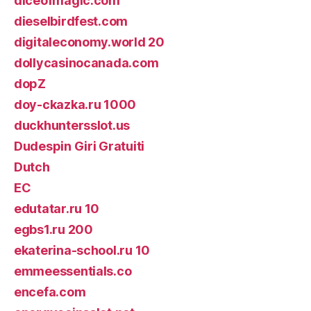
diceofmagic.com
dieselbirdfest.com
digitaleconomy.world 20
dollycasinocanada.com
dopZ
doy-ckazka.ru 1000
duckhuntersslot.us
Dudespin Giri Gratuiti
Dutch
EC
edutatar.ru 10
egbs1.ru 200
ekaterina-school.ru 10
emmeessentials.co
encefa.com