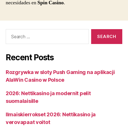
necesidades en
Spin Casino
.
Search
for:
Recent Posts
Rozgrywka w sloty Push Gaming na aplikacji
AlaWin Casino w Polsce
2026: Nettikasino ja modernit pelit
suomalaisille
Ilmaiskierrokset 2026: Nettikasino ja
verovapaat voitot