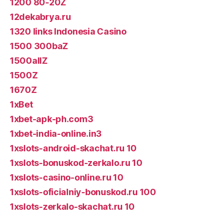
1200 80-20Z
12dekabrya.ru
1320 links Indonesia Casino
1500 300baZ
1500allZ
1500Z
1670Z
1xBet
1xbet-apk-ph.com3
1xbet-india-online.in3
1xslots-android-skachat.ru 10
1xslots-bonuskod-zerkalo.ru 10
1xslots-casino-online.ru 10
1xslots-oficialniy-bonuskod.ru 100
1xslots-zerkalo-skachat.ru 10