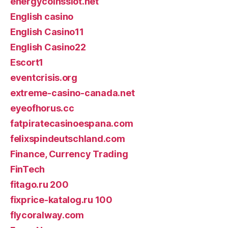
energycoinsslot.net
English casino
English Casino11
English Casino22
Escort1
eventcrisis.org
extreme-casino-canada.net
eyeofhorus.cc
fatpiratecasinoespana.com
felixspindeutschland.com
Finance, Currency Trading
FinTech
fitago.ru 200
fixprice-katalog.ru 100
flycoralway.com