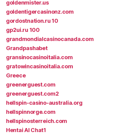
goldenmister.us
goldentigercasinonz.com
gordostnation.ru 10
gp2ui.ru 100
grandmondialcasinocanada.com
Grandpashabet
gransinocasinoitalia.com
gratowincasinoitalia.com
Greece
greenerguest.com
greenerguest.com2
hellspin-casino-australia.org
hellspinnorge.com
hellspinosterreich.com
Hentai AI Chat1