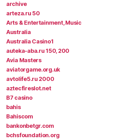
archive
arteza.ru 50
Arts & Entertainment, Music
Australia
Australia Casino1
auteka-aba.ru 150, 200
Avia Masters
aviatorgame.org.uk
avtolife5.ru 2000
aztecfireslot.net
B7 casino
bahis
Bahiscom
bankonbetgr.com
bchsfoundation.org