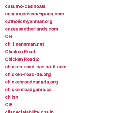
casumo-casino.us
casumocasinoespana.com
catholicmyanmar.org
cazeusnetherlands.com
CH
ch_finansman.net
Chicken Road
Chicken Road 2
chicken-road-casino-it.com
chicken-road-de.org
chickenroadcanada.org
chickenroadgame.cc
chilsp
CIB
ciispecialabilityjobs.in