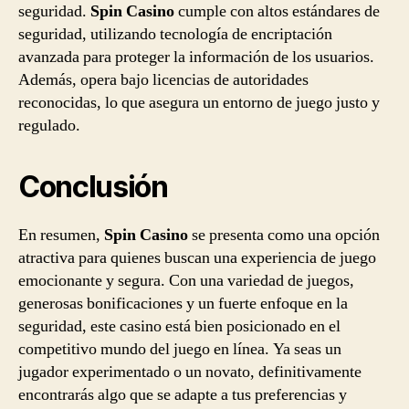
seguridad.
Spin Casino
cumple con altos estándares de
seguridad, utilizando tecnología de encriptación
avanzada para proteger la información de los usuarios.
Además, opera bajo licencias de autoridades
reconocidas, lo que asegura un entorno de juego justo y
regulado.
Conclusión
En resumen,
Spin Casino
se presenta como una opción
atractiva para quienes buscan una experiencia de juego
emocionante y segura. Con una variedad de juegos,
generosas bonificaciones y un fuerte enfoque en la
seguridad, este casino está bien posicionado en el
competitivo mundo del juego en línea. Ya seas un
jugador experimentado o un novato, definitivamente
encontrarás algo que se adapte a tus preferencias y