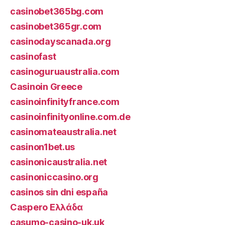
casinobet365bg.com
casinobet365gr.com
casinodayscanada.org
casinofast
casinoguruaustralia.com
Casinoin Greece
casinoinfinityfrance.com
casinoinfinityonline.com.de
casinomateaustralia.net
casinon1bet.us
casinonicaustralia.net
casinoniccasino.org
casinos sin dni españa
Caspero Ελλάδα
casumo-casino-uk.uk