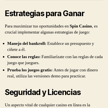
Estrategias para Ganar
Para maximizar tus oportunidades en
Spin Casino
, es
crucial implementar algunas estrategias de juego:
Manejo del bankroll:
Establece un presupuesto y
ciñete a él.
Conoce las reglas:
Familiarízate con las reglas de cada
juego que juegues.
Prueba los juegos gratis:
Antes de jugar con dinero
real, utiliza las versiones demo para practicar.
Seguridad y Licencias
Un aspecto vital de cualquier casino en línea es la