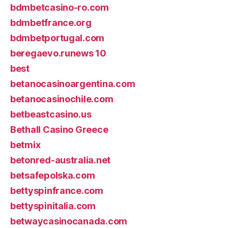
bdmbetcasino-ro.com
bdmbetfrance.org
bdmbetportugal.com
beregaevo.runews 10
best
betanocasinoargentina.com
betanocasinochile.com
betbeastcasino.us
Bethall Casino Greece
betmix
betonred-australia.net
betsafepolska.com
bettyspinfrance.com
bettyspinitalia.com
betwaycasinocanada.com