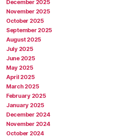
December 2025
November 2025
October 2025
September 2025
August 2025
July 2025
June 2025
May 2025
April 2025
March 2025
February 2025
January 2025
December 2024
November 2024
October 2024