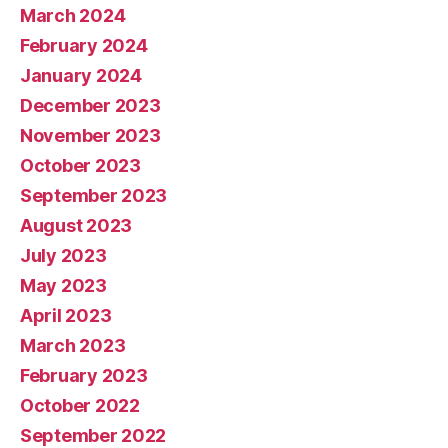
March 2024
February 2024
January 2024
December 2023
November 2023
October 2023
September 2023
August 2023
July 2023
May 2023
April 2023
March 2023
February 2023
October 2022
September 2022