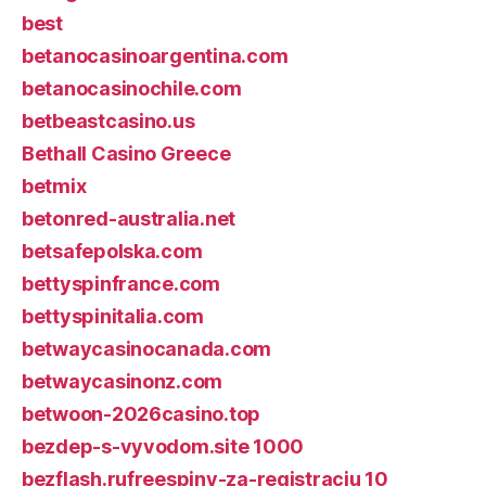
best
betanocasinoargentina.com
betanocasinochile.com
betbeastcasino.us
Bethall Casino Greece
betmix
betonred-australia.net
betsafepolska.com
bettyspinfrance.com
bettyspinitalia.com
betwaycasinocanada.com
betwaycasinonz.com
betwoon-2026casino.top
bezdep-s-vyvodom.site 1000
bezflash.rufreespiny-za-registraciu 10