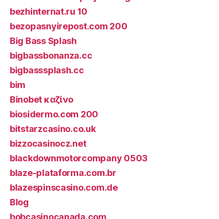
bezhinternat.ru 10
bezopasnyirepost.com 200
Big Bass Splash
bigbassbonanza.cc
bigbasssplash.cc
bim
Binobet καζίνο
biosidermo.com 200
bitstarzcasino.co.uk
bizzocasinocz.net
blackdownmotorcompany 0503
blaze-plataforma.com.br
blazespinscasino.com.de
Blog
bobcasinocanada.com