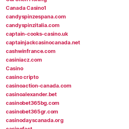
Canada Casino1
candyspinzespana.com
candyspinzitalia.com
captain-cooks-casino.uk
captainjackcasinocanada.net
cashwinfrance.com
casiniacz.com
Casino
casino cripto
casinoaction-canada.com
casinoalexander.bet
casinobet365bg.com
casinobet365gr.com
casinodayscanada.org
casinofast