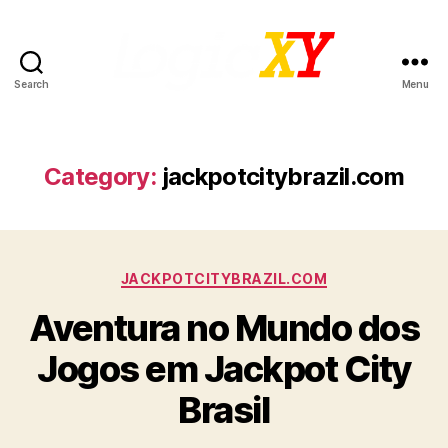
Search
Menu
LogicXY
Category:
jackpotcitybrazil.com
Categories
JACKPOTCITYBRAZIL.COM
Aventura no Mundo dos
Jogos em Jackpot City
Brasil