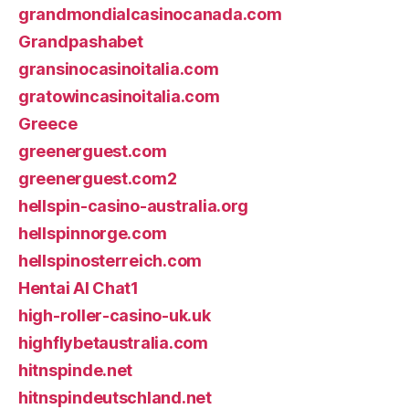
grandmondialcasinocanada.com
Grandpashabet
gransinocasinoitalia.com
gratowincasinoitalia.com
Greece
greenerguest.com
greenerguest.com2
hellspin-casino-australia.org
hellspinnorge.com
hellspinosterreich.com
Hentai AI Chat1
high-roller-casino-uk.uk
highflybetaustralia.com
hitnspinde.net
hitnspindeutschland.net