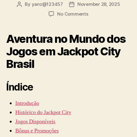
By
yanz@123457
November 28, 2025
Post
Post
author
date
on
No Comments
Aventura
no
Mundo
Aventura no Mundo dos
dos
Jogos
Jogos em Jackpot City
em
Brasil
Jackpot
City
Brasil
Índice
Introdução
Histórico do Jackpot City
Jogos Disponíveis
Bônus e Promoções