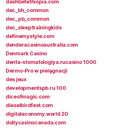
dashbetethiopia.com
dec_bh_common
dec_pb_common
dec_sleeptrainingkids
definemystyle.com
denderacasinoaustralia.com
Denmark Casino
denta-stomatologiya.rucasino 1000
Dermo-Pro w pielęgnacji
des jeux
developmentspb.ru 100
diceofmagic.com
dieselbirdfest.com
digitaleconomy.world 20
dollycasinocanada.com