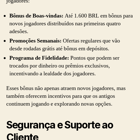
jogadores:
Bônus de Boas-vindas:
Até 1.600 BRL em bônus para
novos jogadores distribuídos nas primeiras quatro
adesões.
Promoções Semanais:
Ofertas regulares que vão
desde rodadas grátis até bônus em depósitos.
Programa de Fidelidade:
Pontos que podem ser
trocados por dinheiro ou prêmios exclusivos,
incentivando a lealdade dos jogadores.
Esses bônus não apenas atraem novos jogadores, mas
também oferecem incentivos para que os antigos
continuem jogando e explorando novas opções.
Segurança e Suporte ao
Cliente