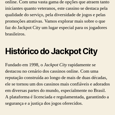
online. Com uma vasta gama de opções que atraem tanto
iniciantes quanto veteranos, este cassino se destaca pela
qualidade do serviço, pela diversidade de jogos e pelas
promoções atrativas. Vamos explorar mais sobre o que
faz do Jackpot City um lugar especial para os jogadores
brasileiros.
Histórico do Jackpot City
Fundado em 1998, o
Jackpot City
rapidamente se
destacou no cenário dos cassinos online. Com uma
reputação construída ao longo de mais de duas décadas,
ele se tornou um dos cassinos mais confiáveis e adorados
em diversas partes do mundo, especialmente no Brasil.
A plataforma é licenciada e regulamentada, garantindo a
segurança e a justiça dos jogos oferecidos.