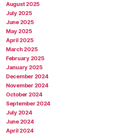
August 2025
July 2025
June 2025
May 2025
April 2025
March 2025
February 2025
January 2025
December 2024
November 2024
October 2024
September 2024
July 2024
June 2024
April 2024