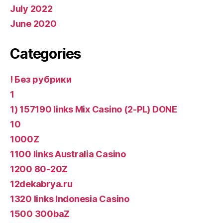
July 2022
June 2020
Categories
! Без рубрики
1
1) 157190 links Mix Casino (2-PL) DONE
10
1000Z
1100 links Australia Casino
1200 80-20Z
12dekabrya.ru
1320 links Indonesia Casino
1500 300baZ