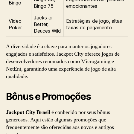
Bingo
Bingo 75
emocionantes
Jacks or
Video
Estratégias de jogo, altas
Better,
Poker
taxas de pagamento
Deuces Wild
A diversidade é a chave para manter os jogadores
engajados e satisfeitos. Jackpot City oferece jogos de
desenvolvedores renomados como Microgaming e
NetEnt, garantindo uma experiência de jogo de alta
qualidade.
Bônus e Promoções
Jackpot City Brasil
é conhecido por seus bônus
generosos. Aqui estão algumas promoções que
frequentemente são oferecidas aos novos e antigos