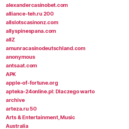
alexandercasinobet.com
alliance-teh.ru 200
allslotscasinonz.com
allyspinespana.com
allZ
amunracasinodeutschland.com
anonymous
antsaat.com
APK
apple-of-fortune.org
apteka-24online.pl: Dlaczego warto
archive
arteza.ru 50
Arts & Entertainment, Music
Australia