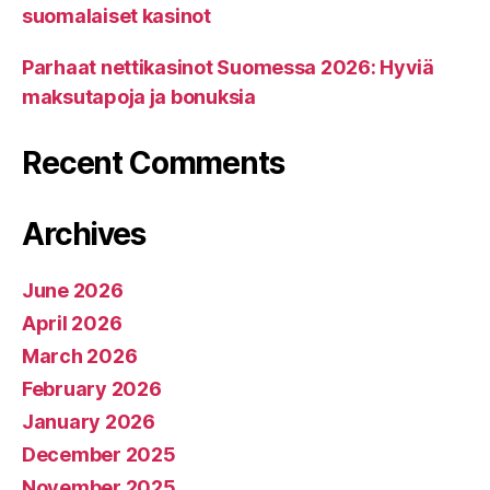
suomalaiset kasinot
Parhaat nettikasinot Suomessa 2026: Hyviä
maksutapoja ja bonuksia
Recent Comments
Archives
June 2026
April 2026
March 2026
February 2026
January 2026
December 2025
November 2025