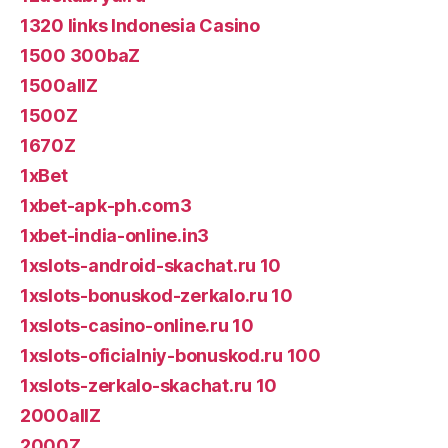
1320 links Indonesia Casino
1500 300baZ
1500allZ
1500Z
1670Z
1xBet
1xbet-apk-ph.com3
1xbet-india-online.in3
1xslots-android-skachat.ru 10
1xslots-bonuskod-zerkalo.ru 10
1xslots-casino-online.ru 10
1xslots-oficialniy-bonuskod.ru 100
1xslots-zerkalo-skachat.ru 10
2000allZ
2000Z