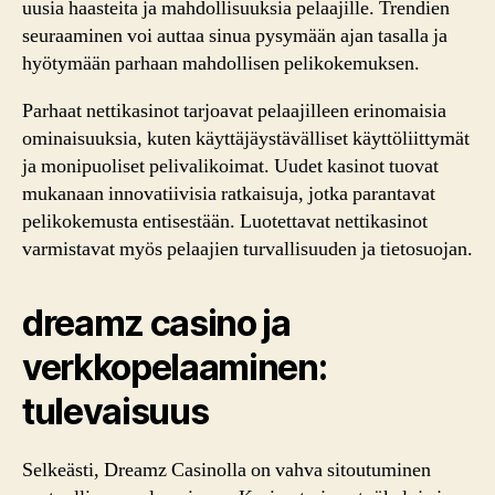
uusia haasteita ja mahdollisuuksia pelaajille. Trendien
seuraaminen voi auttaa sinua pysymään ajan tasalla ja
hyötymään parhaan mahdollisen pelikokemuksen.
Parhaat nettikasinot tarjoavat pelaajilleen erinomaisia
ominaisuuksia, kuten käyttäjäystävälliset käyttöliittymät
ja monipuoliset pelivalikoimat. Uudet kasinot tuovat
mukanaan innovatiivisia ratkaisuja, jotka parantavat
pelikokemusta entisestään. Luotettavat nettikasinot
varmistavat myös pelaajien turvallisuuden ja tietosuojan.
dreamz casino ja
verkkopelaaminen:
tulevaisuus
Selkeästi, Dreamz Casinolla on vahva sitoutuminen