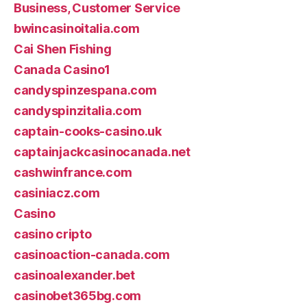
Business, Customer Service
bwincasinoitalia.com
Cai Shen Fishing
Canada Casino1
candyspinzespana.com
candyspinzitalia.com
captain-cooks-casino.uk
captainjackcasinocanada.net
cashwinfrance.com
casiniacz.com
Casino
casino cripto
casinoaction-canada.com
casinoalexander.bet
casinobet365bg.com