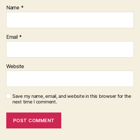
Name
*
Email
*
Website
Save my name, email, and website in this browser for the
next time I comment.