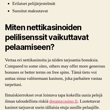
Erilaiset pelijärjestelmät
Suositut maksutavat
Miten nettikasinoiden
pelilisenssit vaikuttavat
pelaamiseen?
Vertaa eri nettikasinoita ja niiden tarjoamia bonuksia.
Compared to some sites, others may offer more generous
bonuses or better terms on free spins. Tämä tieto voi
auttaa sinua valitsemaan kasinon, joka parhaiten vastaa
tarpeitasi.
Ilmaiskierrokset ovat loistava tapa kokeilla uusia pelejä
ilman taloudellista riskiä
dreamzcasino.fi
. Luotettavat
kasinot tarjoavat usein tällaisia etuja uusille pelaajille.