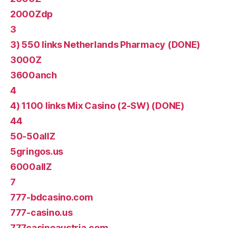
2000Zdp
3
3) 550 links Netherlands Pharmacy (DONE)
3000Z
3600anch
4
4) 1100 links Mix Casino (2-SW) (DONE)
44
50-50allZ
5gringos.us
6000allZ
7
777-bdcasino.com
777-casino.us
777casinoaustria.com