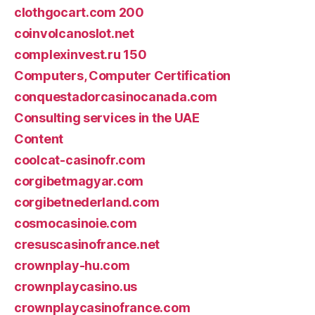
clothgocart.com 200
coinvolcanoslot.net
complexinvest.ru 150
Computers, Computer Certification
conquestadorcasinocanada.com
Consulting services in the UAE
Content
coolcat-casinofr.com
corgibetmagyar.com
corgibetnederland.com
cosmocasinoie.com
cresuscasinofrance.net
crownplay-hu.com
crownplaycasino.us
crownplaycasinofrance.com