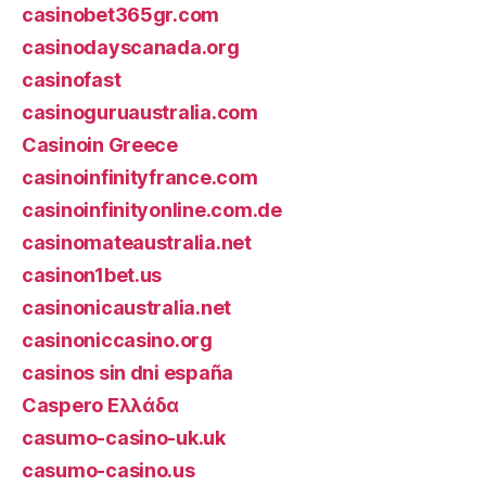
casinobet365gr.com
casinodayscanada.org
casinofast
casinoguruaustralia.com
Casinoin Greece
casinoinfinityfrance.com
casinoinfinityonline.com.de
casinomateaustralia.net
casinon1bet.us
casinonicaustralia.net
casinoniccasino.org
casinos sin dni españa
Caspero Ελλάδα
casumo-casino-uk.uk
casumo-casino.us