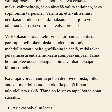
valintaprosessia. Eri kasinot tarjoavat erilaisia
maksuvaihtoehtoja, ja on tärkeää valita sellainen, joka
sopii omiin tarpeisiisi. Varmista, että valitsemasi
nettikasino tukee suosikkimaksutapaasi, jotta voit
tallettaa ja nostaa voittojasi vaivattomasti.
Verkkokasinot ovat kehittyneet tarjoamaan entistä
parempia pelikokemuksia. Uudet teknologiat
mahdollistavat upeita grafiikoita ja ääniä, mikä tekee
pelaamisesta entistä mukaansatempaavampaa. Tämä
houkuttelee uusia pelaajia ja pitää vanhat pelaajat
kiinnostuneina.
Käyttäjät voivat nauttia pelien demoversioista, jotka
antavat mahdollisuuden kokeilla pelejä ilman
taloudellista riskiä. Tämä on loistava tapa löytää omat
suosikit.
Asiakaspalvelun laatu