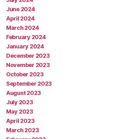
June 2024
April 2024
March 2024
February 2024
January 2024
December 2023
November 2023
October 2023
September 2023
August 2023
July 2023
May 2023
April 2023
March 2023