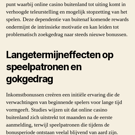
punt waarbij online casino buitenland tot uiting komt in
verhoogde teleurstelling en mogelijk stopzetting van het
spelen. Deze dependentie van buitenaf komende rewards
ondermijnt de intrinsieke motivatie en kan leiden tot
problematisch zoekgedrag naar steeds nieuwe bonussen.
Langetermijneffecten op
speelpatronen en
gokgedrag
Inkomstbonussen creëren een initiële ervaring die de
verwachtingen van beginnende spelers voor lange tijd
vormgeeft. Studies wijzen uit dat online casino
buitenland zich uitstrekt tot maanden na de eerste
aanmelding, terwijl speelpatronen die tijdens de
bonusperiode ontstaan veelal blijvend van aard zijn.