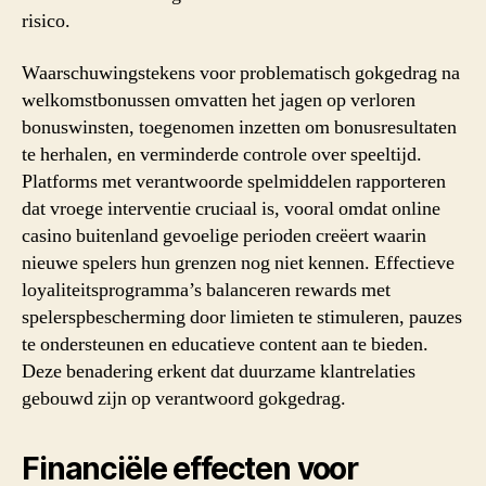
risico.
Waarschuwingstekens voor problematisch gokgedrag na
welkomstbonussen omvatten het jagen op verloren
bonuswinsten, toegenomen inzetten om bonusresultaten
te herhalen, en verminderde controle over speeltijd.
Platforms met verantwoorde spelmiddelen rapporteren
dat vroege interventie cruciaal is, vooral omdat online
casino buitenland gevoelige perioden creëert waarin
nieuwe spelers hun grenzen nog niet kennen. Effectieve
loyaliteitsprogramma’s balanceren rewards met
spelerspbescherming door limieten te stimuleren, pauzes
te ondersteunen en educatieve content aan te bieden.
Deze benadering erkent dat duurzame klantrelaties
gebouwd zijn op verantwoord gokgedrag.
Financiële effecten voor