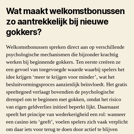
Wat maakt welkomstbonussen
zo aantrekkelijk bij nieuwe
gokkers?
Welkomstbonussen spreken direct aan op verschillende
psychologische mechanismen die bijzonder krachtig
werken bij beginnende gokkers. Ten eerste creëren ze
een gevoel van toegevoegde waarde waarbij spelers het
idee krijgen ‘meer te krijgen voor minder’, wat het
besluitvormingsproces aanzienlijk beïnvloedt. Het gratis
speeltegoed verlaagt bovendien de psychologische
drempel om te beginnen met gokken, omdat het risico
van eigen geldverlies initieel beperkt lijkt. Daarnaast
speelt het principe van wederkerigheid een rol: wanneer
een casino iets ‘geeft’, voelen spelers zich vaak verplicht
om daar iets voor terug te doen door actief te blijven