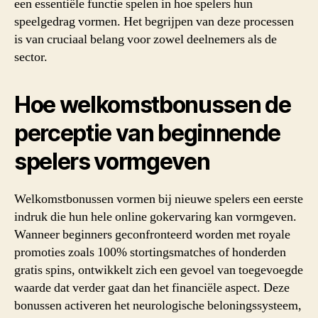
een essentiële functie spelen in hoe spelers hun
speelgedrag vormen. Het begrijpen van deze processen
is van cruciaal belang voor zowel deelnemers als de
sector.
Hoe welkomstbonussen de
perceptie van beginnende
spelers vormgeven
Welkomstbonussen vormen bij nieuwe spelers een eerste
indruk die hun hele online gokervaring kan vormgeven.
Wanneer beginners geconfronteerd worden met royale
promoties zoals 100% stortingsmatches of honderden
gratis spins, ontwikkelt zich een gevoel van toegevoegde
waarde dat verder gaat dan het financiële aspect. Deze
bonussen activeren het neurologische beloningssysteem,