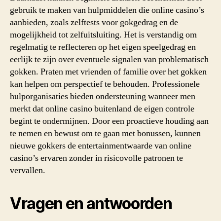
gebruik te maken van hulpmiddelen die online casino’s
aanbieden, zoals zelftests voor gokgedrag en de
mogelijkheid tot zelfuitsluiting. Het is verstandig om
regelmatig te reflecteren op het eigen speelgedrag en
eerlijk te zijn over eventuele signalen van problematisch
gokken. Praten met vrienden of familie over het gokken
kan helpen om perspectief te behouden. Professionele
hulporganisaties bieden ondersteuning wanneer men
merkt dat online casino buitenland de eigen controle
begint te ondermijnen. Door een proactieve houding aan
te nemen en bewust om te gaan met bonussen, kunnen
nieuwe gokkers de entertainmentwaarde van online
casino’s ervaren zonder in risicovolle patronen te
vervallen.
Vragen en antwoorden