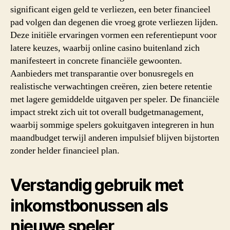
significant eigen geld te verliezen, een beter financieel
pad volgen dan degenen die vroeg grote verliezen lijden.
Deze initiële ervaringen vormen een referentiepunt voor
latere keuzes, waarbij online casino buitenland zich
manifesteert in concrete financiële gewoonten.
Aanbieders met transparantie over bonusregels en
realistische verwachtingen creëren, zien betere retentie
met lagere gemiddelde uitgaven per speler. De financiële
impact strekt zich uit tot overall budgetmanagement,
waarbij sommige spelers gokuitgaven integreren in hun
maandbudget terwijl anderen impulsief blijven bijstorten
zonder helder financieel plan.
Verstandig gebruik met
inkomstbonussen als
nieuwe speler