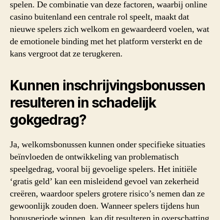
spelen. De combinatie van deze factoren, waarbij online
casino buitenland een centrale rol speelt, maakt dat
nieuwe spelers zich welkom en gewaardeerd voelen, wat
de emotionele binding met het platform versterkt en de
kans vergroot dat ze terugkeren.
Kunnen inschrijvingsbonussen
resulteren in schadelijk
gokgedrag?
Ja, welkomsbonussen kunnen onder specifieke situaties
beïnvloeden de ontwikkeling van problematisch
speelgedrag, vooral bij gevoelige spelers. Het initiële
‘gratis geld’ kan een misleidend gevoel van zekerheid
creëren, waardoor spelers grotere risico’s nemen dan ze
gewoonlijk zouden doen. Wanneer spelers tijdens hun
bonusperiode winnen, kan dit resulteren in overschatting