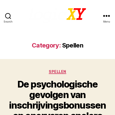
Search
Menu
LogicXY
Category:
Spellen
Categories
SPELLEN
De psychologische
gevolgen van
inschrijvingsbonussen