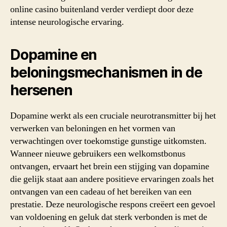
online casino buitenland verder verdiept door deze
intense neurologische ervaring.
Dopamine en
beloningsmechanismen in de
hersenen
Dopamine werkt als een cruciale neurotransmitter bij het
verwerken van beloningen en het vormen van
verwachtingen over toekomstige gunstige uitkomsten.
Wanneer nieuwe gebruikers een welkomstbonus
ontvangen, ervaart het brein een stijging van dopamine
die gelijk staat aan andere positieve ervaringen zoals het
ontvangen van een cadeau of het bereiken van een
prestatie. Deze neurologische respons creëert een gevoel
van voldoening en geluk dat sterk verbonden is met de