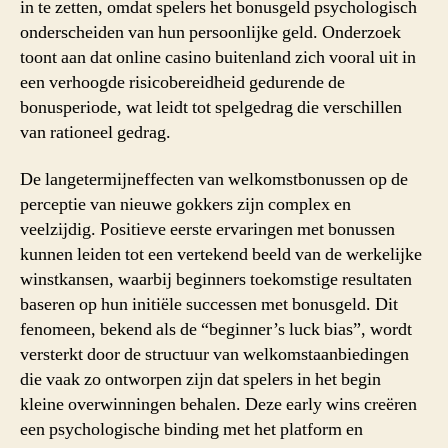
in te zetten, omdat spelers het bonusgeld psychologisch
onderscheiden van hun persoonlijke geld. Onderzoek
toont aan dat online casino buitenland zich vooral uit in
een verhoogde risicobereidheid gedurende de
bonusperiode, wat leidt tot spelgedrag die verschillen
van rationeel gedrag.
De langetermijneffecten van welkomstbonussen op de
perceptie van nieuwe gokkers zijn complex en
veelzijdig. Positieve eerste ervaringen met bonussen
kunnen leiden tot een vertekend beeld van de werkelijke
winstkansen, waarbij beginners toekomstige resultaten
baseren op hun initiële successen met bonusgeld. Dit
fenomeen, bekend als de “beginner’s luck bias”, wordt
versterkt door de structuur van welkomstaanbiedingen
die vaak zo ontworpen zijn dat spelers in het begin
kleine overwinningen behalen. Deze early wins creëren
een psychologische binding met het platform en