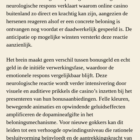
neurologische respons verklaart waarom online casino
buitenland zo direct en krachtig kan zijn, aangezien de
hersenen reageren alsof er een concrete beloning is
ontvangen nog voordat er daadwerkelijk gespeeld is. De
anticipatie op mogelijke winsten versterkt deze reactie
aanzienlijk.
Het brein maakt geen verschil tussen bonusgeld en echt
geld in de initiële verwerkingsfase, waardoor de
emotionele respons vergelijkbaar blijft. Deze
neurologische reactie wordt verder intensivering door
visuele en auditieve prikkels die casino’s inzetten bij het
presenteren van hun bonusaanbiedingen. Felle kleuren,
bewegende animaties en opwindende geluidseffecten
amplificeren de dopamineafgifte in het
beloningsmechanisme. Voor nieuwe gokkers kan dit
leiden tot een verhoogde opwindingsniveau die rationele
besluitvorming beïnvloedt en de aantrekkingskracht van