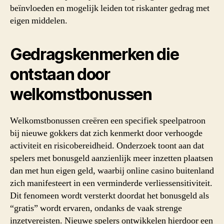
beïnvloeden en mogelijk leiden tot riskanter gedrag met
eigen middelen.
Gedragskenmerken die
ontstaan door
welkomstbonussen
Welkomstbonussen creëren een specifiek speelpatroon
bij nieuwe gokkers dat zich kenmerkt door verhoogde
activiteit en risicobereidheid. Onderzoek toont aan dat
spelers met bonusgeld aanzienlijk meer inzetten plaatsen
dan met hun eigen geld, waarbij online casino buitenland
zich manifesteert in een verminderde verliessensitiviteit.
Dit fenomeen wordt versterkt doordat het bonusgeld als
“gratis” wordt ervaren, ondanks de vaak strenge
inzetvereisten. Nieuwe spelers ontwikkelen hierdoor een