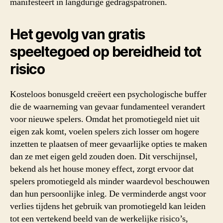
manifesteert in langdurige gedragspatronen.
Het gevolg van gratis
speeltegoed op bereidheid tot
risico
Kosteloos bonusgeld creëert een psychologische buffer
die de waarneming van gevaar fundamenteel verandert
voor nieuwe spelers. Omdat het promotiegeld niet uit
eigen zak komt, voelen spelers zich losser om hogere
inzetten te plaatsen of meer gevaarlijke opties te maken
dan ze met eigen geld zouden doen. Dit verschijnsel,
bekend als het house money effect, zorgt ervoor dat
spelers promotiegeld als minder waardevol beschouwen
dan hun persoonlijke inleg. De verminderde angst voor
verlies tijdens het gebruik van promotiegeld kan leiden
tot een vertekend beeld van de werkelijke risico’s,