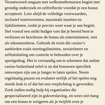
Verantwoord omgaan met welkomstbonussen begint met
grondig onderzoek en zelfreflectie voordat je een bonus
accepteert. Lees altijd de volledige voorwaarden,
inclusief inzetvereisten, maximale inzetten en
tijdslimieten, zodat je precies weet waar je aan begint.
Stel vooraf een strikt budget vast dat je bereid bent te
verliezen en beschouw de bonus als entertainment, niet
als inkomensbron. Gebruik de tools die casino’s
aanbieden zoals stortingslimieten, sessietimers en
zelfuitsluiting om controle te behouden over je
speelgedrag. Het is verstandig om te erkennen dat online
casino buitenland reëel is en dat bonussen specifiek
ontworpen zijn om je langer te laten spelen. Neem
regelmatig pauzes en evalueer eerlijk of het spelen nog
steeds leuk is of dat het een verplichting is geworden.
Zoek indien nodig hulp bij organisaties die
gespecialiseerd zijn in gokverslaving, en wees niet bang
om een bonus te weigeren als je twijfelt over je