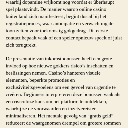
waarbij dopamine vrijkomt nog voordat er überhaupt
spel plaatsvindt. De manier waarop online casino
buitenland zich manifesteert, begint dus al bij het
registratieproces, waar anticipatie en verwachting de
toon zetten voor toekomstig gokgedrag. Dit eerste
contact bepaalt vaak of een speler opnieuw speelt of juist
zich terugtrekt.
De presentatie van inkomstbonussen heeft een grote
invloed op hoe nieuwe gokkers risico’s inschatten en
beslissingen nemen. Casino’s hanteren visuele
elementen, beperkte promoties en
exclusiviteitsgevoelens om een gevoel van urgentie te
creëren. Beginners interpreteren deze bonussen vaak als
een risicoloze kans om het platform te ontdekken,
waarbij ze de voorwaarden en inzetvereisten
minimaliseren. Het mentale gevolg van “gratis geld”
reduceert de waargenomen drempel om grotere sommen