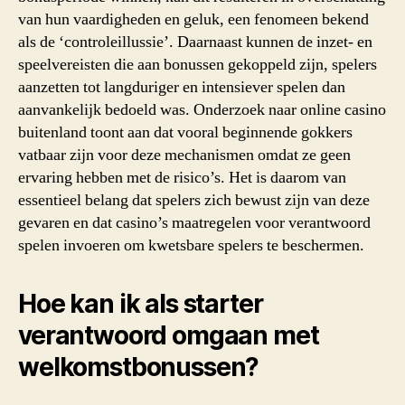
van hun vaardigheden en geluk, een fenomeen bekend
als de ‘controleillussie’. Daarnaast kunnen de inzet- en
speelvereisten die aan bonussen gekoppeld zijn, spelers
aanzetten tot langduriger en intensiever spelen dan
aanvankelijk bedoeld was. Onderzoek naar online casino
buitenland toont aan dat vooral beginnende gokkers
vatbaar zijn voor deze mechanismen omdat ze geen
ervaring hebben met de risico’s. Het is daarom van
essentieel belang dat spelers zich bewust zijn van deze
gevaren en dat casino’s maatregelen voor verantwoord
spelen invoeren om kwetsbare spelers te beschermen.
Hoe kan ik als starter
verantwoord omgaan met
welkomstbonussen?