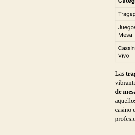
Categ
Tragap
Juego
Mesa
Cassin
Vivo
Las
tra
vibrant
de mes
aquello
casino 
profesi