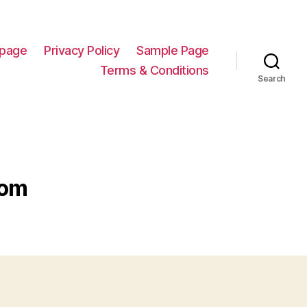
page
Privacy Policy
Sample Page
Terms & Conditions
Search
com