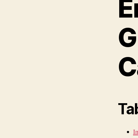
E
G
C
Ta
I