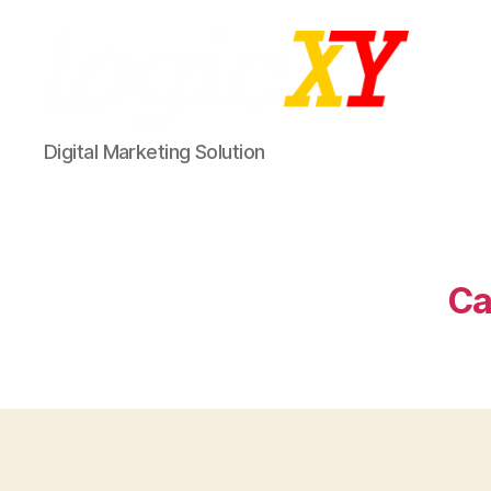
LogicXY
Digital Marketing Solution
Ca