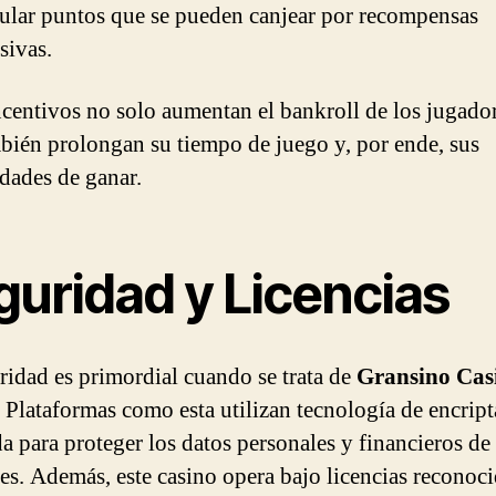
lar puntos que se pueden canjear por recompensas
sivas.
ncentivos no solo aumentan el bankroll de los jugador
bién prolongan su tiempo de juego y, por ende, sus
idades de ganar.
guridad y Licencias
ridad es primordial cuando se trata de
Gransino Cas
. Plataformas como esta utilizan tecnología de encrip
a para proteger los datos personales y financieros de 
es. Además, este casino opera bajo licencias reconoci