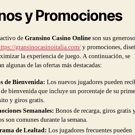
nos y Promociones
ractivo de
Gransino Casino Online
son sus generos
ttps://gransinocasinoitalia.com/
y promociones, dise
ximizar la experiencia de juego. A continuación, se
an algunas de las ofertas más destacadas:
s de Bienvenida:
Los nuevos jugadores pueden reci
de bienvenida que incluye un porcentaje de su prime
ito y giros gratis.
ociones Semanales:
Bonos de recarga, giros gratis 
os son comunes durante la semana.
rama de Lealtad:
Los jugadores frecuentes pueden