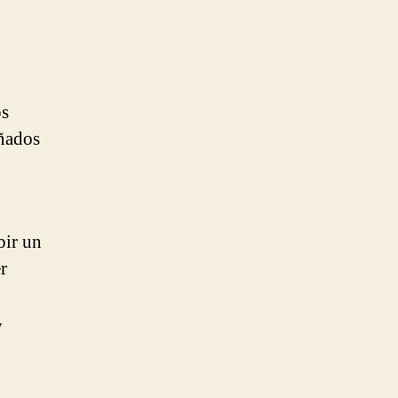
os
ñados
bir un
r
y