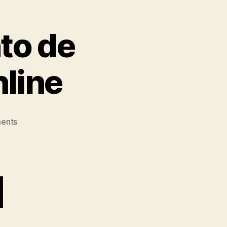
to de
line
on
ents
Explorando
el
Encanto
de
l
Gransino
Casino
Online