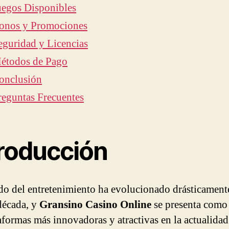
uegos Disponibles
onos y Promociones
eguridad y Licencias
étodos de Pago
onclusión
reguntas Frecuentes
troducción
o del entretenimiento ha evolucionado drásticamente
década, y
Gransino Casino Online
se presenta como
taformas más innovadoras y atractivas en la actualidad