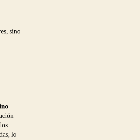
es, sino
ino
tación
los
das, lo