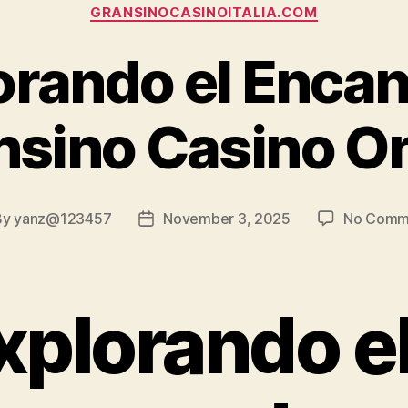
Categories
GRANSINOCASINOITALIA.COM
orando el Encan
nsino Casino On
By
yanz@123457
November 3, 2025
No Comm
t
Post
hor
date
xplorando e