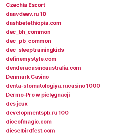
Czechia Escort
daavdeev.ru 10
dashbetethiopia.com
dec_bh_common
dec_pb_common
dec_sleeptrainingkids
definemystyle.com
denderacasinoaustralia.com
Denmark Casino
denta-stomatologiya.rucasino 1000
Dermo-Pro w pielęgnacji
des jeux
developmentspb.ru 100
diceofmagic.com
dieselbirdfest.com