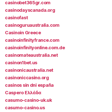
casinobet365gr.com
casinodayscanada.org
casinofast
casinoguruaustralia.com
Casinoin Greece
casinoinfinityfrance.com
casinoinfinityonline.com.de
casinomateaustralia.net
casinon1bet.us
casinonicaustralia.net
casinoniccasino.org
casinos sin dni españa
Caspero Ελλάδα
casumo-casino-uk.uk
casumo-casino.us