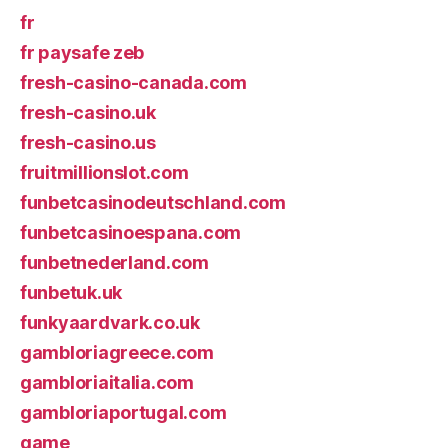
fr
fr paysafe zeb
fresh-casino-canada.com
fresh-casino.uk
fresh-casino.us
fruitmillionslot.com
funbetcasinodeutschland.com
funbetcasinoespana.com
funbetnederland.com
funbetuk.uk
funkyaardvark.co.uk
gambloriagreece.com
gambloriaitalia.com
gambloriaportugal.com
game