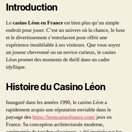
Introduction
Le
casino Léon en France
est bien plus qu’un simple
endroit pour jouer. C’est un univers où la chance, le luxe
et le divertissement s’entrelacent pour offrir une
expérience inoubliable à ses visiteurs. Que vous soyez
un joueur chevronné ou un novice curieux, le casino
Léon promet des moments de thrill dans un cadre
idyllique.
Histoire du Casino Léon
Inauguré dans les années 1990, le
casino Léon
a
rapidement acquis une réputation enviable dans le
paysage des
https://leoncasinofrance.com/
jeux en
France. Sa conception architecturale moderne,
agrémentée de touches classiques, a été inspirée par les