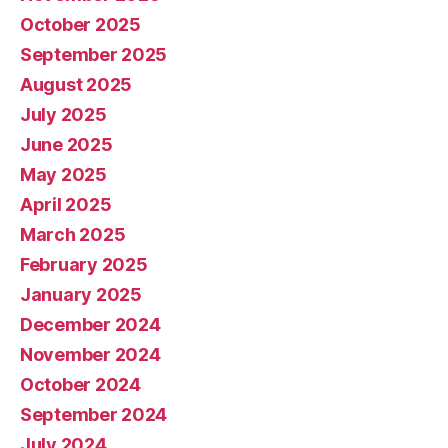
October 2025
September 2025
August 2025
July 2025
June 2025
May 2025
April 2025
March 2025
February 2025
January 2025
December 2024
November 2024
October 2024
September 2024
July 2024