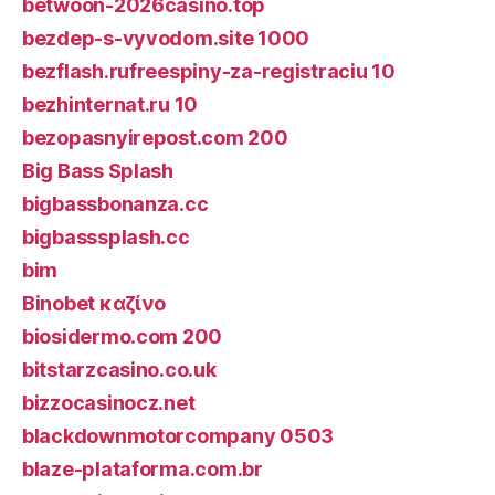
betwoon-2026casino.top
bezdep-s-vyvodom.site 1000
bezflash.rufreespiny-za-registraciu 10
bezhinternat.ru 10
bezopasnyirepost.com 200
Big Bass Splash
bigbassbonanza.cc
bigbasssplash.cc
bim
Binobet καζίνο
biosidermo.com 200
bitstarzcasino.co.uk
bizzocasinocz.net
blackdownmotorcompany 0503
blaze-plataforma.com.br