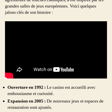
grandes salles de jeux européennes. Voici quelques
jalons clés de son histoire :
Ouverture en 1992 :
Le casino est accueilli avec
enthousiasme et curiosité.
Expansion en 2005 :
De nouveaux jeux et espaces de
restauration sont ajoutés.