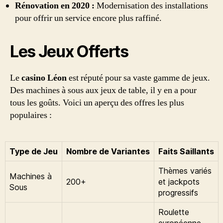
Rénovation en 2020 :
Modernisation des installations
pour offrir un service encore plus raffiné.
Les Jeux Offerts
Le
casino Léon
est réputé pour sa vaste gamme de jeux.
Des machines à sous aux jeux de table, il y en a pour
tous les goûts. Voici un aperçu des offres les plus
populaires :
Type de Jeu
Nombre de Variantes
Faits Saillants
Thèmes variés
Machines à
200+
et jackpots
Sous
progressifs
Roulette
européenne,