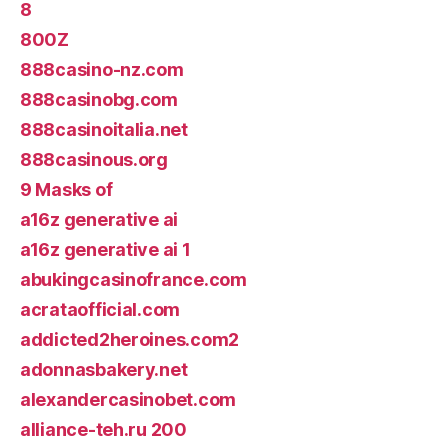
8
800Z
888casino-nz.com
888casinobg.com
888casinoitalia.net
888casinous.org
9 Masks of
a16z generative ai
a16z generative ai 1
abukingcasinofrance.com
acrataofficial.com
addicted2heroines.com2
adonnasbakery.net
alexandercasinobet.com
alliance-teh.ru 200