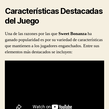
Características Destacadas
del Juego
Una de las razones por las que
Sweet Bonanza
ha
ganado popularidad es por su variedad de características
que mantienen a los jugadores enganchados. Entre sus
elementos más destacados se incluyen: