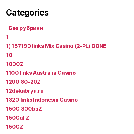
Categories
! Без рубрики
1
1) 157190 links Mix Casino (2-PL) DONE
10
1000Z
1100 links Australia Casino
1200 80-20Z
12dekabrya.ru
1320 links Indonesia Casino
1500 300baZ
1500allZ
1500Z