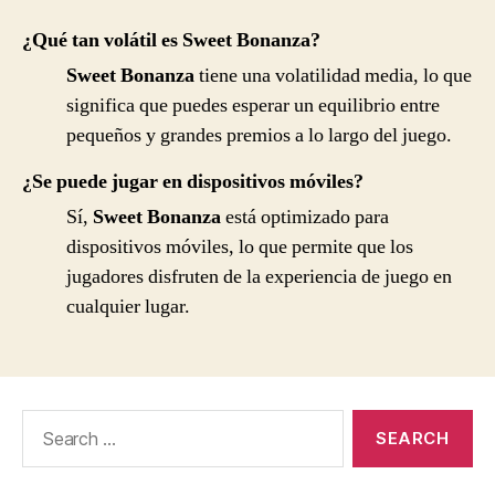
¿Qué tan volátil es Sweet Bonanza?
Sweet Bonanza
tiene una volatilidad media, lo que
significa que puedes esperar un equilibrio entre
pequeños y grandes premios a lo largo del juego.
¿Se puede jugar en dispositivos móviles?
Sí,
Sweet Bonanza
está optimizado para
dispositivos móviles, lo que permite que los
jugadores disfruten de la experiencia de juego en
cualquier lugar.
Search
for: