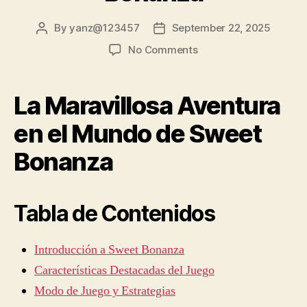
By
yanz@123457
September 22, 2025
Post
Post
author
date
on
No Comments
La
Maravillosa
Aventura
La Maravillosa Aventura
en
el
en el Mundo de Sweet
Mundo
Bonanza
de
Sweet
Bonanza
Tabla de Contenidos
Introducción a Sweet Bonanza
Características Destacadas del Juego
Modo de Juego y Estrategias