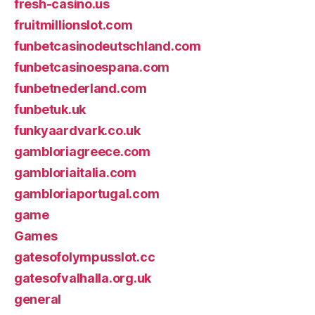
fresh-casino.us
fruitmillionslot.com
funbetcasinodeutschland.com
funbetcasinoespana.com
funbetnederland.com
funbetuk.uk
funkyaardvark.co.uk
gambloriagreece.com
gambloriaitalia.com
gambloriaportugal.com
game
Games
gatesofolympusslot.cc
gatesofvalhalla.org.uk
general