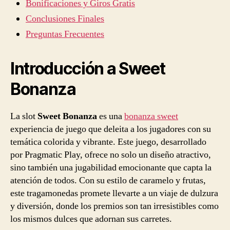
Bonificaciones y Giros Gratis
Conclusiones Finales
Preguntas Frecuentes
Introducción a Sweet
Bonanza
La slot
Sweet Bonanza
es una
bonanza sweet
experiencia de juego que deleita a los jugadores con su
temática colorida y vibrante. Este juego, desarrollado
por Pragmatic Play, ofrece no solo un diseño atractivo,
sino también una jugabilidad emocionante que capta la
atención de todos. Con su estilo de caramelo y frutas,
este tragamonedas promete llevarte a un viaje de dulzura
y diversión, donde los premios son tan irresistibles como
los mismos dulces que adornan sus carretes.