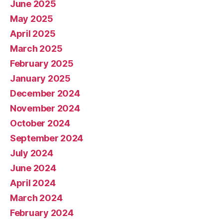
June 2025
May 2025
April 2025
March 2025
February 2025
January 2025
December 2024
November 2024
October 2024
September 2024
July 2024
June 2024
April 2024
March 2024
February 2024