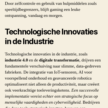
Door zelfcontrole en gebruik van hulpmiddelen zoals
speeltijdbegrenzers, blijft gaming een leuke
ontspanning, vandaag en morgen.
Technologische Innovaties
in de Industrie
Technologische innovaties in de industrie, zoals
industrie 4.0
en de
digitale transformatie
, drijven een
fundamentele verschuiving naar slimme, data-gedreven
fabrieken. De integratie van IoT-sensoren, AI voor
voorspellend onderhoud en geavanceerde robotica
optimaliseert niet alleen de productiviteit, maar creëert
ook veerkrachtige toeleveringsketens.
Een succesvolle
implementatie vereist echter een strategische focus op
menselijke vaardigheden en cyberveiligheid.
Bedrijven