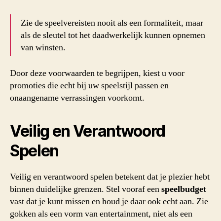
Zie de speelvereisten nooit als een formaliteit, maar
als de sleutel tot het daadwerkelijk kunnen opnemen
van winsten.
Door deze voorwaarden te begrijpen, kiest u voor
promoties die echt bij uw speelstijl passen en
onaangename verrassingen voorkomt.
Veilig en Verantwoord
Spelen
Veilig en verantwoord spelen betekent dat je plezier hebt
binnen duidelijke grenzen. Stel vooraf een
speelbudget
vast dat je kunt missen en houd je daar ook echt aan. Zie
gokken als een vorm van entertainment, niet als een