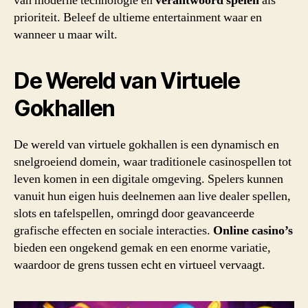
van moderne technologie en
verantwoord spelen
als
en
prioriteit. Beleef de ultieme entertainment waar en
Verbeter
wanneer u maar wilt.
Je
Spelervaring
De Wereld van Virtuele
Gokhallen
De wereld van virtuele gokhallen is een dynamisch en
snelgroeiend domein, waar traditionele casinospellen tot
leven komen in een digitale omgeving. Spelers kunnen
vanuit hun eigen huis deelnemen aan live dealer spellen,
slots en tafelspellen, omringd door geavanceerde
grafische effecten en sociale interacties.
Online casino’s
bieden een ongekend gemak en een enorme variatie,
waardoor de grens tussen echt en virtueel vervaagt.