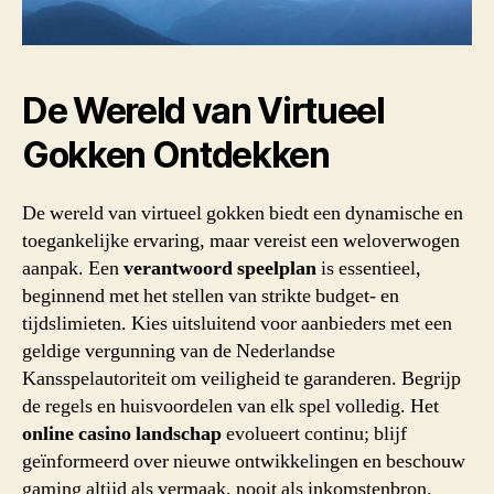
De Wereld van Virtueel
Gokken Ontdekken
De wereld van virtueel gokken biedt een dynamische en
toegankelijke ervaring, maar vereist een weloverwogen
aanpak. Een
verantwoord speelplan
is essentieel,
beginnend met het stellen van strikte budget- en
tijdslimieten. Kies uitsluitend voor aanbieders met een
geldige vergunning van de Nederlandse
Kansspelautoriteit om veiligheid te garanderen. Begrijp
de regels en huisvoordelen van elk spel volledig. Het
online casino landschap
evolueert continu; blijf
geïnformeerd over nieuwe ontwikkelingen en beschouw
gaming altijd als vermaak, nooit als inkomstenbron.