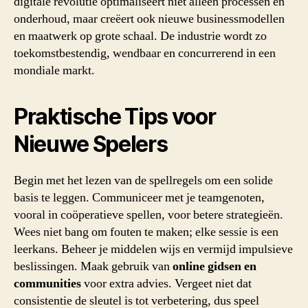
digitale revolutie optimaliseert niet alleen processen en
onderhoud, maar creëert ook nieuwe businessmodellen
en maatwerk op grote schaal. De industrie wordt zo
toekomstbestendig, wendbaar en concurrerend in een
mondiale markt.
Praktische Tips voor
Nieuwe Spelers
Begin met het lezen van de spellregels om een solide
basis te leggen. Communiceer met je teamgenoten,
vooral in coöperatieve spellen, voor betere strategieën.
Wees niet bang om fouten te maken; elke sessie is een
leerkans. Beheer je middelen wijs en vermijd impulsieve
beslissingen. Maak gebruik van
online gidsen en
communities
voor extra advies. Vergeet niet dat
consistentie de sleutel is tot verbetering, dus speel