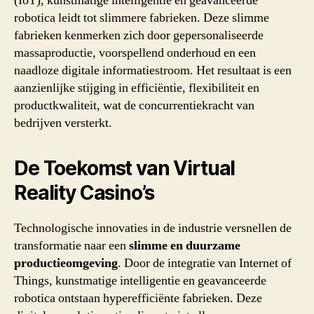
(IoT), kunstmatige intelligentie en geavanceerde
robotica leidt tot slimmere fabrieken. Deze slimme
fabrieken kenmerken zich door gepersonaliseerde
massaproductie, voorspellend onderhoud en een
naadloze digitale informatiestroom. Het resultaat is een
aanzienlijke stijging in efficiëntie, flexibiliteit en
productkwaliteit, wat de concurrentiekracht van
bedrijven versterkt.
De Toekomst van Virtual
Reality Casino’s
Technologische innovaties in de industrie versnellen de
transformatie naar een
slimme en duurzame
productieomgeving
. Door de integratie van Internet of
Things, kunstmatige intelligentie en geavanceerde
robotica ontstaan hyperefficiënte fabrieken. Deze