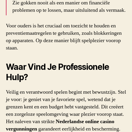
Zie gokken nooit als een manier om financiële
problemen op te lossen, maar uitsluitend als vermaak.
Voor ouders is het cruciaal om toezicht te houden en
preventiemaatregelen te gebruiken, zoals blokkeringen
op apparaten. Op deze manier blijft spelplezier voorop
staan.
Waar Vind Je Professionele
Hulp?
Veilig en verantwoord spelen begint met bewustzijn. Stel
je voor: je geniet van je favoriete spel, wetend dat je
grenzen kent en een budget hebt vastgesteld. Dit creëert
een zorgeloze speelomgeving waar plezier voorop staat.
Het naleven van strikte
Nederlandse online casino
vergunningen
garandeert eerlijkheid en bescherming.