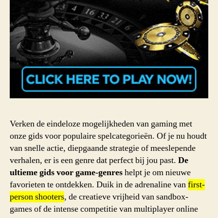
Verken de eindeloze mogelijkheden van gaming met
onze gids voor populaire spelcategorieën. Of je nu houdt
van snelle actie, diepgaande strategie of meeslepende
verhalen, er is een genre dat perfect bij jou past.
De
ultieme gids voor game-genres
helpt je om nieuwe
favorieten te ontdekken. Duik in de adrenaline van
first-
person shooters
, de creatieve vrijheid van sandbox-
games of de intense competitie van multiplayer online