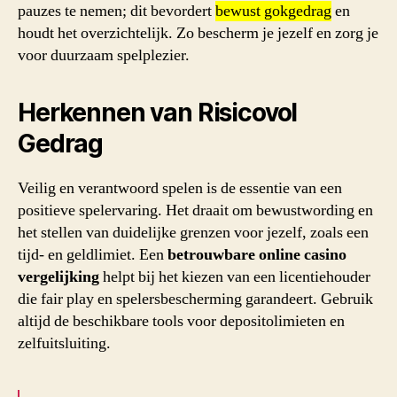
pauzes te nemen; dit bevordert
bewust gokgedrag
en
houdt het overzichtelijk. Zo bescherm je jezelf en zorg je
voor duurzaam spelplezier.
Herkennen van Risicovol
Gedrag
Veilig en verantwoord spelen is de essentie van een
positieve spelervaring. Het draait om bewustwording en
het stellen van duidelijke grenzen voor jezelf, zoals een
tijd- en geldlimiet. Een
betrouwbare online casino
vergelijking
helpt bij het kiezen van een licentiehouder
die fair play en spelersbescherming garandeert. Gebruik
altijd de beschikbare tools voor depositolimieten en
zelfuitsluiting.