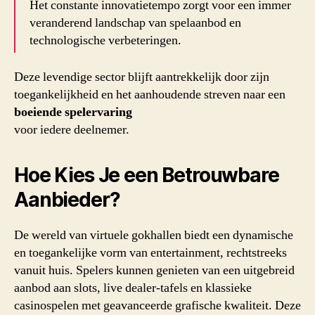
Het constante innovatietempo zorgt voor een immer
veranderend landschap van spelaanbod en
technologische verbeteringen.
Deze levendige sector blijft aantrekkelijk door zijn
toegankelijkheid en het aanhoudende streven naar een
boeiende spelervaring
voor iedere deelnemer.
Hoe Kies Je een Betrouwbare
Aanbieder?
De wereld van virtuele gokhallen biedt een dynamische
en toegankelijke vorm van entertainment, rechtstreeks
vanuit huis. Spelers kunnen genieten van een uitgebreid
aanbod aan slots, live dealer-tafels en klassieke
casinospelen met geavanceerde grafische kwaliteit. Deze