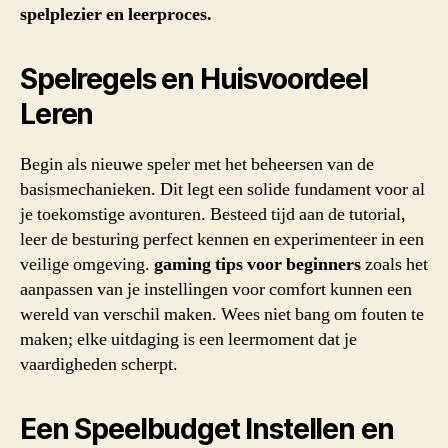
spelplezier en leerproces.
Spelregels en Huisvoordeel
Leren
Begin als nieuwe speler met het beheersen van de
basismechanieken. Dit legt een solide fundament voor al
je toekomstige avonturen. Besteed tijd aan de tutorial,
leer de besturing perfect kennen en experimenteer in een
veilige omgeving.
gaming tips voor beginners
zoals het
aanpassen van je instellingen voor comfort kunnen een
wereld van verschil maken. Wees niet bang om fouten te
maken; elke uitdaging is een leermoment dat je
vaardigheden scherpt.
Een Speelbudget Instellen en