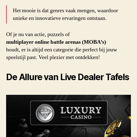
Het mooie is dat genres vaak mengen, waardoor
unieke en innovatieve ervaringen ontstaan.
Of je nu van actie, puzzels of
multiplayer online battle arenas (MOBA’s)
houdt, er is altijd een categorie die perfect bij jouw
speelstijl past. Veel plezier met ontdekken!
De Allure van Live Dealer Tafels