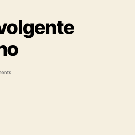
nvolgente
ino
on
ents
Scopri
l’Avventura
Coinvolgente
di
Bettyspin
Casino