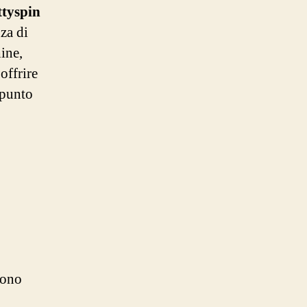
ttyspin
nza di
ine,
offrire
 punto
dono