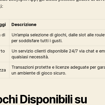
i:
ggi
Descrizione
 di
Un’ampia selezione di giochi, dalle slot alle roule
per soddisfare tutti i gusti.
rto
Un servizio clienti disponibile 24/7 via chat e em
qualsiasi necessità.
Transazioni protette e licenze adeguate per gara
zza
un ambiente di gioco sicuro.
chi Disponibili su