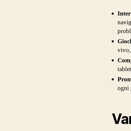
Inter
navig
probl
Gioc
vivo,
Comp
table
Prom
ogni 
Van