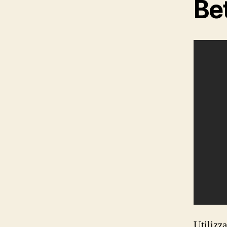
Be
Utiliz