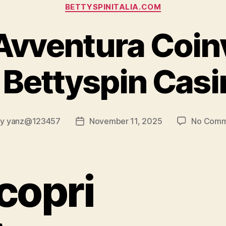
Categories
BETTYSPINITALIA.COM
’Avventura Coi
 Bettyspin Cas
By
yanz@123457
November 11, 2025
No Comm
t
Post
hor
date
copri