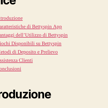
ice
ntroduzione
aratteristiche di Bettyspin App
antaggi dell’Utilizzo di Bettyspin
iochi Disponibili su Bettyspin
etodi di Deposito e Prelievo
ssistenza Clienti
onclusioni
troduzione