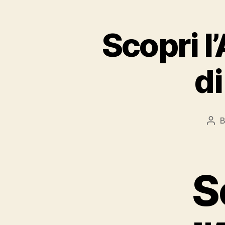
Scopri l
di
Pos
aut
S