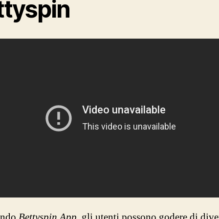
ttyspin
zando
Bettyspin App
, gli utenti possono godere di dive