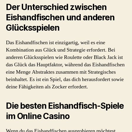
Der Unterschied zwischen
Eishandfischen und anderen
Glücksspielen
Das Eishandfischen ist einzigartig, weil es eine
Kombination aus Glück und Strategie erfordert. Bei
anderen Glücksspielen wie Roulette oder Black Jack ist
das Glück das Hauptfaktor, während das Eishandfischen
eine Menge Abstraktes zusammen mit Strategisches
beinhaltet. Es ist ein Spiel, das dich herausfordert sowie
deine Fähigkeiten als Zocker erfordert.
Die besten Eishandfisch-Spiele
im Online Casino
Wenn du das Eishandfischen ausprobieren möchtest,