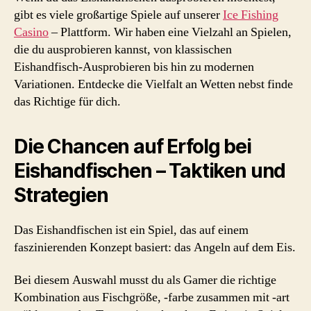
gibt es viele großartige Spiele auf unserer
Ice Fishing
Casino
– Plattform. Wir haben eine Vielzahl an Spielen,
die du ausprobieren kannst, von klassischen
Eishandfisch-Ausprobieren bis hin zu modernen
Variationen. Entdecke die Vielfalt an Wetten nebst finde
das Richtige für dich.
Die Chancen auf Erfolg bei
Eishandfischen – Taktiken und
Strategien
Das Eishandfischen ist ein Spiel, das auf einem
faszinierenden Konzept basiert: das Angeln auf dem Eis.
Bei diesem Auswahl musst du als Gamer die richtige
Kombination aus Fischgröße, -farbe zusammen mit -art