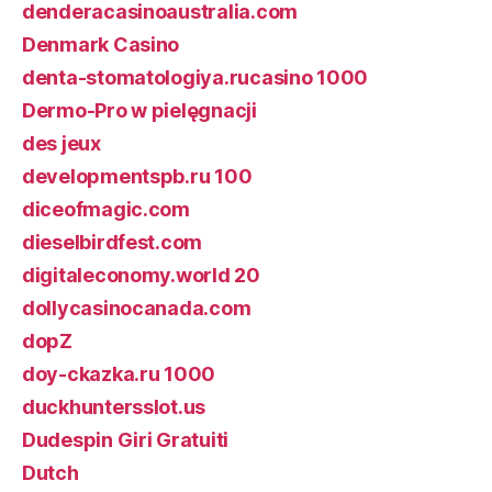
denderacasinoaustralia.com
Denmark Casino
denta-stomatologiya.rucasino 1000
Dermo-Pro w pielęgnacji
des jeux
developmentspb.ru 100
diceofmagic.com
dieselbirdfest.com
digitaleconomy.world 20
dollycasinocanada.com
dopZ
doy-ckazka.ru 1000
duckhuntersslot.us
Dudespin Giri Gratuiti
Dutch