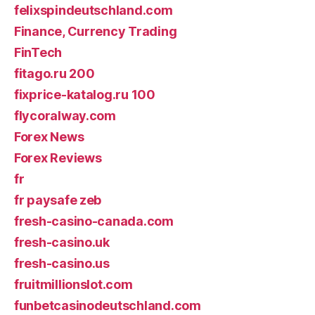
felixspindeutschland.com
Finance, Currency Trading
FinTech
fitago.ru 200
fixprice-katalog.ru 100
flycoralway.com
Forex News
Forex Reviews
fr
fr paysafe zeb
fresh-casino-canada.com
fresh-casino.uk
fresh-casino.us
fruitmillionslot.com
funbetcasinodeutschland.com