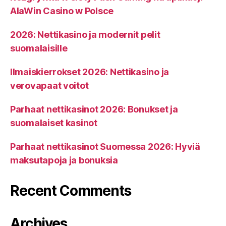
AlaWin Casino w Polsce
2026: Nettikasino ja modernit pelit
suomalaisille
Ilmaiskierrokset 2026: Nettikasino ja
verovapaat voitot
Parhaat nettikasinot 2026: Bonukset ja
suomalaiset kasinot
Parhaat nettikasinot Suomessa 2026: Hyviä
maksutapoja ja bonuksia
Recent Comments
Archives