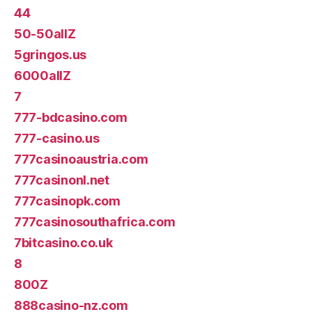
44
50-50allZ
5gringos.us
6000allZ
7
777-bdcasino.com
777-casino.us
777casinoaustria.com
777casinonl.net
777casinopk.com
777casinosouthafrica.com
7bitcasino.co.uk
8
800Z
888casino-nz.com