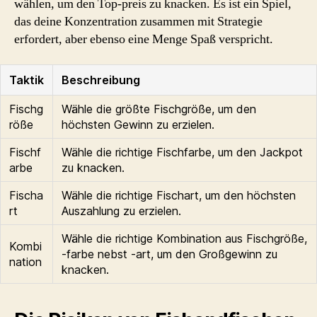
wählen, um den Top-preis zu knacken. Es ist ein Spiel,
das deine Konzentration zusammen mit Strategie
erfordert, aber ebenso eine Menge Spaß verspricht.
Taktik
Beschreibung
Fischg
Wähle die größte Fischgröße, um den
röße
höchsten Gewinn zu erzielen.
Fischf
Wähle die richtige Fischfarbe, um den Jackpot
arbe
zu knacken.
Fischa
Wähle die richtige Fischart, um den höchsten
rt
Auszahlung zu erzielen.
Wähle die richtige Kombination aus Fischgröße,
Kombi
-farbe nebst -art, um den Großgewinn zu
nation
knacken.