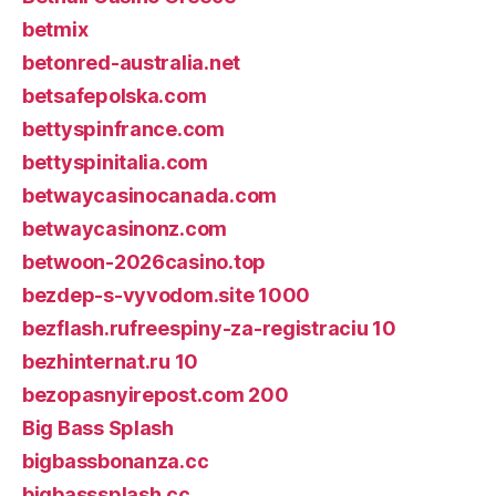
betmix
betonred-australia.net
betsafepolska.com
bettyspinfrance.com
bettyspinitalia.com
betwaycasinocanada.com
betwaycasinonz.com
betwoon-2026casino.top
bezdep-s-vyvodom.site 1000
bezflash.rufreespiny-za-registraciu 10
bezhinternat.ru 10
bezopasnyirepost.com 200
Big Bass Splash
bigbassbonanza.cc
bigbasssplash.cc