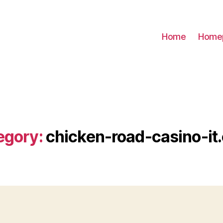
Home
Home
egory:
chicken-road-casino-it