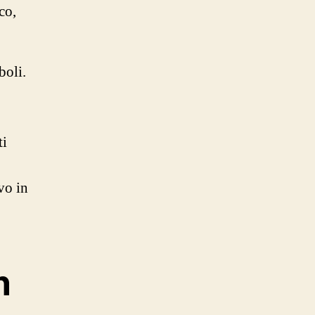
co,
boli.
ti
vo in
n