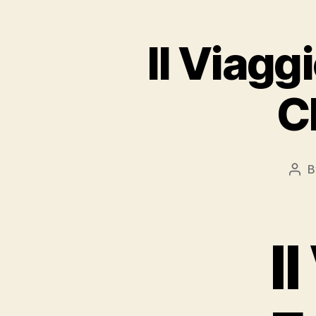
Il Viagg
C
B
Pos
aut
I