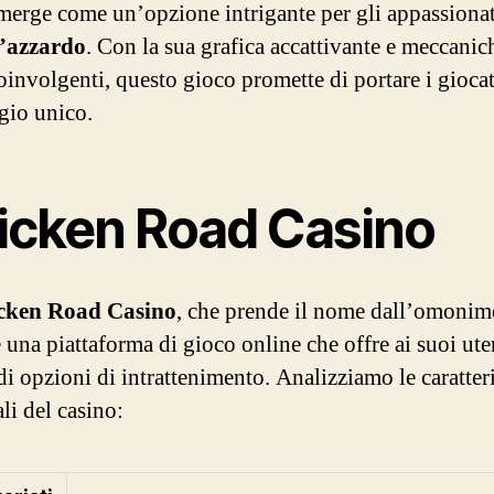
erge come un’opzione intrigante per gli appassionat
d’azzardo
. Con la sua grafica accattivante e meccanic
oinvolgenti, questo gioco promette di portare i giocat
gio unico.
icken Road Casino
cken Road Casino
, che prende il nome dall’omonim
è una piattaforma di gioco online che offre ai suoi ute
di opzioni di intrattenimento. Analizziamo le caratter
li del casino: