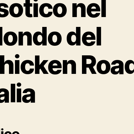
sotico nel
ondo del
hicken Roa
alia