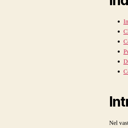
Ind
I
C
C
P
D
C
In
Nel vas