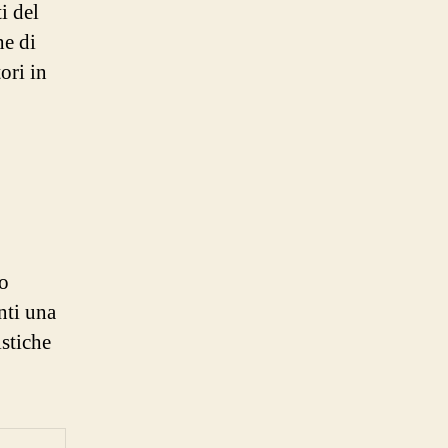
i del
he di
ori in
o
nti una
istiche