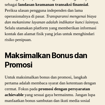
sebagai
landasan keamanan transaksi finansial
.
Periksa ulasan pengguna independen dan lama
operasionalnya di pasar.
Transparansi mengenai biaya
dan mekanisme layanan adalah indikator kunci lainnya.
Selalu utamakan platform yang memberikan informasi
kontak dan alamat fisik yang jelas untuk menghindari
risiko penipuan.
Maksimalkan Bonus dan
Promosi
Untuk maksimalkan bonus dan promosi, langkah
pertama adalah membaca syarat dan ketentuan dengan
cermat. Fokus pada
promosi dengan persyaratan
achievable
yang sesuai gaya bermainmu. Jangan lupa
manfaatkan bonus sambutan dan ikuti media sosial