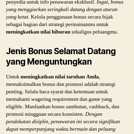
penyedia untuk info penawaran eksklusif.
Ingat, bonus
yang menggiurkan seringkali datang dengan aturan
yang ketat.
Kelola penggunaan bonus secara bijak
sebagai bagian dari strategi permainanmu untuk
meningkatkan nilai hiburan
sekaligus peluangmu.
Jenis Bonus Selamat Datang
yang Menguntungkan
Untuk
meningkatkan nilai taruhan Anda
,
memaksimalkan bonus dan promosi adalah strategi
penting. Selalu baca syarat dan ketentuan untuk
memahami wagering requirement dan game yang
eligible. Manfaatkan bonus sambutan, cashback, dan
promosi mingguan secara konsisten.
Dengan
pendekatan disiplin, penawaran ini secara signifikan
dapat memperpanjang waktu bermain dan peluang