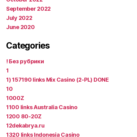
September 2022
July 2022
June 2020
Categories
! Без рубрики
1
1) 157190 links Mix Casino (2-PL) DONE
10
1000Z
1100 links Australia Casino
1200 80-20Z
12dekabrya.ru
1320 links Indonesia Casino