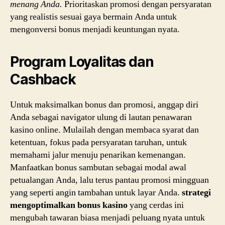
menang Anda.
Prioritaskan promosi dengan persyaratan
yang realistis sesuai gaya bermain Anda untuk
mengonversi bonus menjadi keuntungan nyata.
Program Loyalitas dan
Cashback
Untuk maksimalkan bonus dan promosi, anggap diri
Anda sebagai navigator ulung di lautan penawaran
kasino online. Mulailah dengan membaca syarat dan
ketentuan, fokus pada persyaratan taruhan, untuk
memahami jalur menuju penarikan kemenangan.
Manfaatkan bonus sambutan sebagai modal awal
petualangan Anda, lalu terus pantau promosi mingguan
yang seperti angin tambahan untuk layar Anda.
strategi
mengoptimalkan bonus kasino
yang cerdas ini
mengubah tawaran biasa menjadi peluang nyata untuk