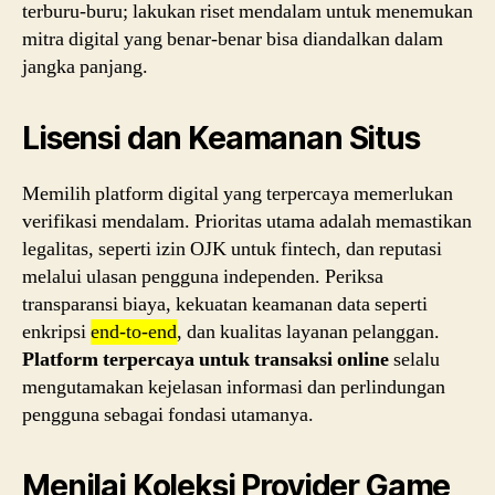
terburu-buru; lakukan riset mendalam untuk menemukan
mitra digital yang benar-benar bisa diandalkan dalam
jangka panjang.
Lisensi dan Keamanan Situs
Memilih platform digital yang terpercaya memerlukan
verifikasi mendalam. Prioritas utama adalah memastikan
legalitas, seperti izin OJK untuk fintech, dan reputasi
melalui ulasan pengguna independen. Periksa
transparansi biaya, kekuatan keamanan data seperti
enkripsi
end-to-end
, dan kualitas layanan pelanggan.
Platform terpercaya untuk transaksi online
selalu
mengutamakan kejelasan informasi dan perlindungan
pengguna sebagai fondasi utamanya.
Menilai Koleksi Provider Game