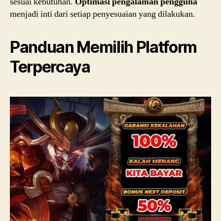
sesuai kebutuhan.
Optimasi pengalaman pengguna
menjadi inti dari setiap penyesuaian yang dilakukan.
Panduan Memilih Platform
Terpercaya