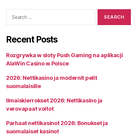
Search
for:
Recent Posts
Rozgrywka w sloty Push Gaming na aplikacji
AlaWin Casino w Polsce
2026: Nettikasino ja modernit pelit
suomalaisille
Ilmaiskierrokset 2026: Nettikasino ja
verovapaat voitot
Parhaat nettikasinot 2026: Bonukset ja
suomalaiset kasinot