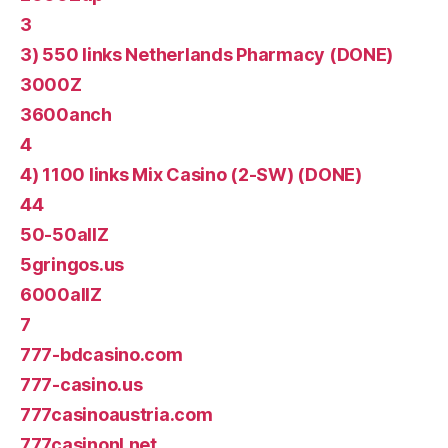
3
3) 550 links Netherlands Pharmacy (DONE)
3000Z
3600anch
4
4) 1100 links Mix Casino (2-SW) (DONE)
44
50-50allZ
5gringos.us
6000allZ
7
777-bdcasino.com
777-casino.us
777casinoaustria.com
777casinonl.net