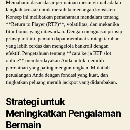
Memahami dasar-dasar permainan mesin virtual adalah
langkah krusial untuk meraih kemenangan konsisten.
Konsep ini melibatkan pemahaman mendalam tentang
**Return to Player (RTP)**, volatilitas, dan mekanika
fitur bonus yang ditawarkan. Dengan menguasai prinsip-
prinsip inti ini, pemain dapat membuat strategi taruhan
yang lebih cerdas dan mengelola bankroll dengan
efektif. Pengetahuan tentang **cara kerja RTP slot
online** memberdayakan Anda untuk memilih
permainan yang paling menguntungkan. Mulailah
petualangan Anda dengan fondasi yang kuat, dan
tingkatkan peluang meraih jackpot yang didambakan.
Strategi untuk
Meningkatkan Pengalaman
Bermain