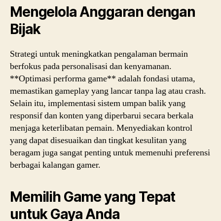
Mengelola Anggaran dengan
Bijak
Strategi untuk meningkatkan pengalaman bermain
berfokus pada personalisasi dan kenyamanan.
**Optimasi performa game** adalah fondasi utama,
memastikan gameplay yang lancar tanpa lag atau crash.
Selain itu, implementasi sistem umpan balik yang
responsif dan konten yang diperbarui secara berkala
menjaga keterlibatan pemain. Menyediakan kontrol
yang dapat disesuaikan dan tingkat kesulitan yang
beragam juga sangat penting untuk memenuhi preferensi
berbagai kalangan gamer.
Memilih Game yang Tepat
untuk Gaya Anda