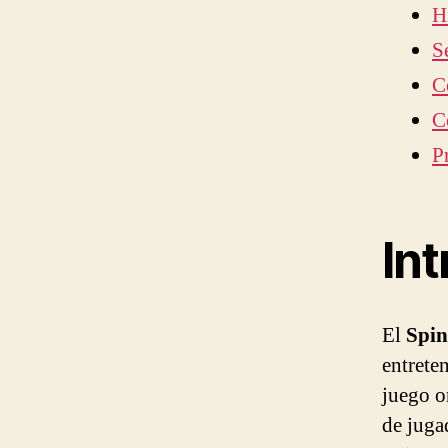
H
S
C
C
P
In
El
Spin
entrete
juego o
de juga