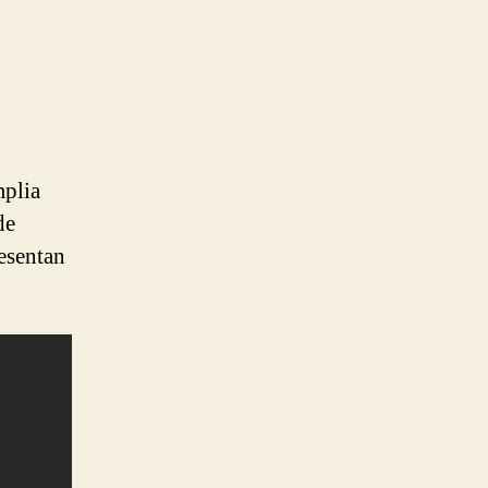
mplia
de
esentan