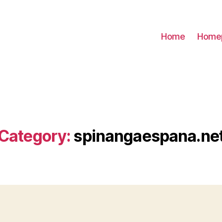
Home
Home
Category:
spinangaespana.ne