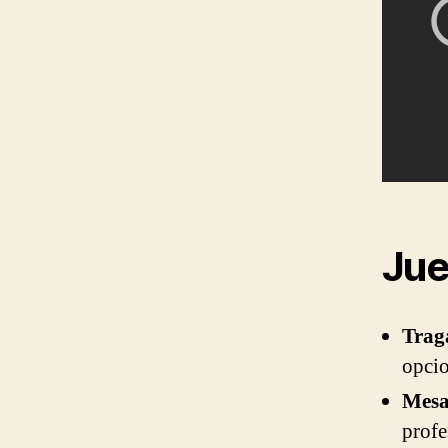
Jue
Trag
opcio
Mesa
profe