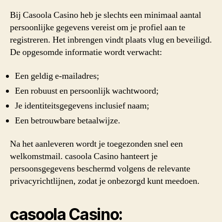
Bij Casoola Casino heb je slechts een minimaal aantal
persoonlijke gegevens vereist om je profiel aan te
registreren. Het inbrengen vindt plaats vlug en beveiligd.
De opgesomde informatie wordt verwacht:
Een geldig e-mailadres;
Een robuust en persoonlijk wachtwoord;
Je identiteitsgegevens inclusief naam;
Een betrouwbare betaalwijze.
Na het aanleveren wordt je toegezonden snel een
welkomstmail. casoola Casino hanteert je
persoonsgegevens beschermd volgens de relevante
privacyrichtlijnen, zodat je onbezorgd kunt meedoen.
casoola Casino: