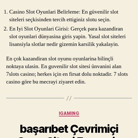
Casino Slot Oyunlari Belirleme: En güvenilir slot
siteleri seçkisinden tercih ettiginiz slotu seçin.
En Iyi Slot Oyunlari Girisi: Gerçek para kazandiran
slot oyunlari dünyasina giris yapin. Yasal slot siteleri
lisansiyla slotlar nedir gizemin karsilik yakalayin.
En çok kazandiran slot oyunu oyunlarina bilinçli
noktaya ulasin. En guvenilir slot sitesi ünvanini alan
7slots casino; herkes için en firsat dolu noktadir. 7 slots
casino göre bu mecrayi ziyaret edin.
Categories
IGAMING
başarıbet Çevrimiçi