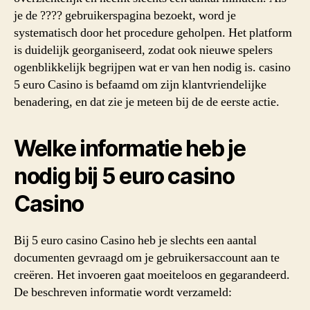
bij
je de ???? gebruikerspagina bezoekt, word je
5
systematisch door het procedure geholpen. Het platform
euro
is duidelijk georganiseerd, zodat ook nieuwe spelers
casino
ogenblikkelijk begrijpen wat er van hen nodig is. casino
Casino
5 euro Casino is befaamd om zijn klantvriendelijke
benadering, en dat zie je meteen bij de de eerste actie.
Welke informatie heb je
nodig bij 5 euro casino
Casino
Bij 5 euro casino Casino heb je slechts een aantal
documenten gevraagd om je gebruikersaccount aan te
creëren. Het invoeren gaat moeiteloos en gegarandeerd.
De beschreven informatie wordt verzameld: