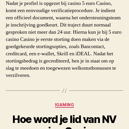
Nadat je profiel is opgezet bij casino 5 euro Casino,
komt een eenvoudige verificatieprocedure. Je indient
een officieel document, waarna het ondersteuningsteam
je inschrijving goedkeurt. Dit traject duurt normaal
gesproken niet meer dan 24 uur. Hierna kun je bij 5 euro
casino Casino je eerste storting doen maken via de
goedgekeurde stortingsopties, zoals Bancontact,
creditcard, een e-wallet, Skrill en iDEAL. Nadat het
stortingsbedrag is gecrediteerd, ben je in staat om op
slag te meedoen en toegewezen welkomstbonussen te
verzilveren.
Categories
IGAMING
Hoe word je lid van NV