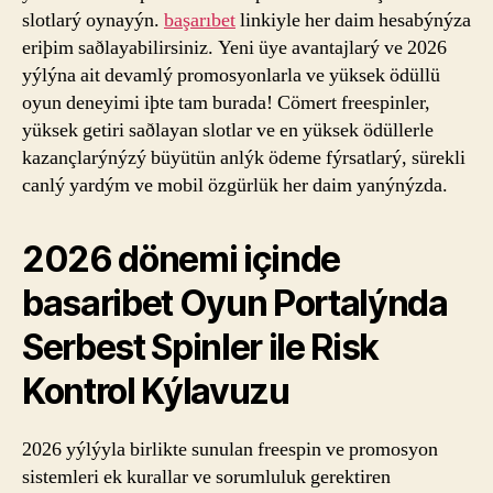
slotlarý oynayýn.
başarıbet
linkiyle her daim hesabýnýza
eriþim saðlayabilirsiniz. Yeni üye avantajlarý ve 2026
yýlýna ait devamlý promosyonlarla ve yüksek ödüllü
oyun deneyimi iþte tam burada! Cömert freespinler,
yüksek getiri saðlayan slotlar ve en yüksek ödüllerle
kazançlarýnýzý büyütün anlýk ödeme fýrsatlarý, sürekli
canlý yardým ve mobil özgürlük her daim yanýnýzda.
2026 dönemi içinde
basaribet Oyun Portalýnda
Serbest Spinler ile Risk
Kontrol Kýlavuzu
2026 yýlýyla birlikte sunulan freespin ve promosyon
sistemleri ek kurallar ve sorumluluk gerektiren