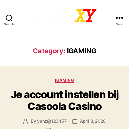
Search
Menu
LogicXY
Category:
IGAMING
Categories
IGAMING
Je account instellen bij
Casoola Casino
By
yanz@123457
April 8, 2026
Post
Post
author
date