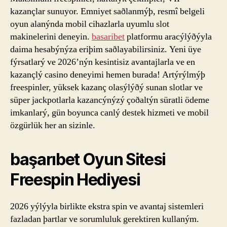
kazançlar sunuyor. Emniyet saðlanmýþ, resmî belgeli
ve
Hýzlý
oyun alanýnda mobil cihazlarla uyumlu slot
Ödeme
makinelerini deneyin.
basaribet
platformu aracýlýðýyla
daima hesabýnýza eriþim saðlayabilirsiniz. Yeni üye
fýrsatlarý ve 2026’nýn kesintisiz avantajlarla ve en
kazançlý casino deneyimi hemen burada! Artýrýlmýþ
freespinler, yüksek kazanç olasýlýðý sunan slotlar ve
süper jackpotlarla kazancýnýzý çoðaltýn süratli ödeme
imkanlarý, gün boyunca canlý destek hizmeti ve mobil
özgürlük her an sizinle.
başarıbet Oyun Sitesi
Freespin Hediyesi
2026 yýlýyla birlikte ekstra spin ve avantaj sistemleri
fazladan þartlar ve sorumluluk gerektiren kullaným.