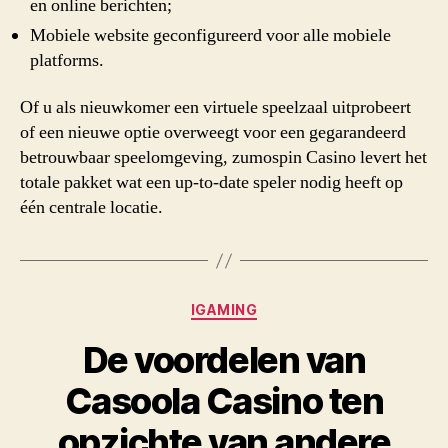
en online berichten;
Mobiele website geconfigureerd voor alle mobiele
platforms.
Of u als nieuwkomer een virtuele speelzaal uitprobeert
of een nieuwe optie overweegt voor een gegarandeerd
betrouwbaar speelomgeving, zumospin Casino levert het
totale pakket wat een up-to-date speler nodig heeft op
één centrale locatie.
Categories
IGAMING
De voordelen van
Casoola Casino ten
opzichte van andere