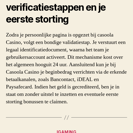
verificatiestappen en je
eerste storting
Zodra je persoonlijke pagina is opgezet bij casoola
Casino, volgt een bondige validatiestap. Je verstuurt een
legaal identificatiedocument, waarna het team je
gebruikersaccount activeert. Dit mechanisme kost over
het algemeen hooguit 24 uur. Aansluitend kun je bij
Casoola Casino je beginbedrag verrichten via de erkende
betaalkanalen, zoals Bancontact, iDEAL en
Paysafecard. Indien het geld is gecrediteerd, ben je in
staat om zonder uitstel te inzetten en eventuele eerste
storting bonussen te claimen.
Categories
IGAMING