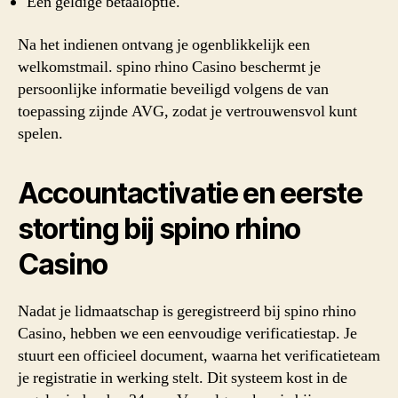
Een geldige betaaloptie.
Na het indienen ontvang je ogenblikkelijk een
welkomstmail. spino rhino Casino beschermt je
persoonlijke informatie beveiligd volgens de van
toepassing zijnde AVG, zodat je vertrouwensvol kunt
spelen.
Accountactivatie en eerste
storting bij spino rhino
Casino
Nadat je lidmaatschap is geregistreerd bij spino rhino
Casino, hebben we een eenvoudige verificatiestap. Je
stuurt een officieel document, waarna het verificatieteam
je registratie in werking stelt. Dit systeem kost in de