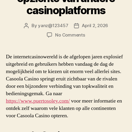
casinoplatforms
By
yanz@123457
April 2, 2026
Post
Post
author
date
on
No Comments
De
voordelen
van
De internetcasinowereld is de afgelopen jaren explosief
Casoola
uitgebreid en gebruikers hebben vandaag de dag de
Casino
mogelijkheid om te kiezen uit enorm veel allerlei sites.
ten
Casoola Casino springt eruit zichtbaar van de rivalen
opzichte
door een bijzondere verbinding van topkwaliteit en
van
bedieningsgemak. Ga naar
andere
casinoplatforms
https://www.puertosoley.com/
voor meer informatie en
ontdek zelf waarom vele klanten op alle continenten
voor Casoola Casino opteren.