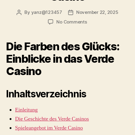
By
yanz@123457
November 22, 2025
Post
Post
author
date
on
No Comments
Die
Farben
des
Die Farben des Glücks:
Glücks
Einblicke
Einblicke in das Verde
in
Casino
das
Verde
Casino
Inhaltsverzeichnis
Einleitung
Die Geschichte des Verde Casinos
Spieleangebot im Verde Casino