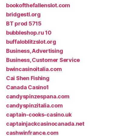
bookofthefallenslot.com
bridgestl.org
BT prod 5715
bubbleshop.ru 10
buffaloblitzslot.org
Business, Advertising
Business, Customer Service
bwincasinoitalia.com
Cai Shen Fishing
Canada Casino1
candyspinzespana.com
candyspinzitalia.com
captain-cooks-casino.uk
captainjackcasinocanada.net
cashwinfrance.com