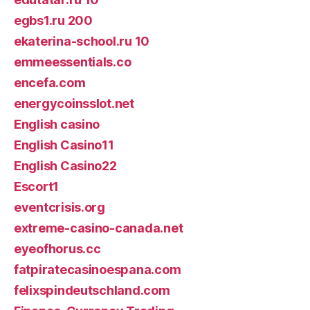
egbs1.ru 200
ekaterina-school.ru 10
emmeessentials.co
encefa.com
energycoinsslot.net
English casino
English Casino11
English Casino22
Escort1
eventcrisis.org
extreme-casino-canada.net
eyeofhorus.cc
fatpiratecasinoespana.com
felixspindeutschland.com