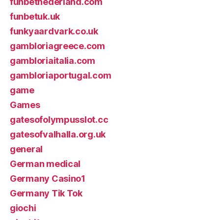
funbetnederland.com
funbetuk.uk
funkyaardvark.co.uk
gambloriagreece.com
gambloriaitalia.com
gambloriaportugal.com
game
Games
gatesofolympusslot.cc
gatesofvalhalla.org.uk
general
German medical
Germany Casino1
Germany Tik Tok
giochi