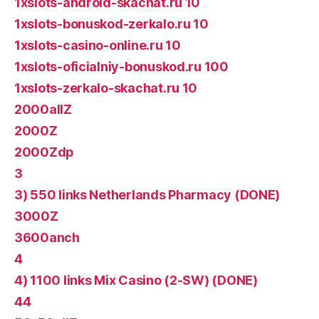
1xslots-android-skachat.ru 10
1xslots-bonuskod-zerkalo.ru 10
1xslots-casino-online.ru 10
1xslots-oficialniy-bonuskod.ru 100
1xslots-zerkalo-skachat.ru 10
2000allZ
2000Z
2000Zdp
3
3) 550 links Netherlands Pharmacy (DONE)
3000Z
3600anch
4
4) 1100 links Mix Casino (2-SW) (DONE)
44