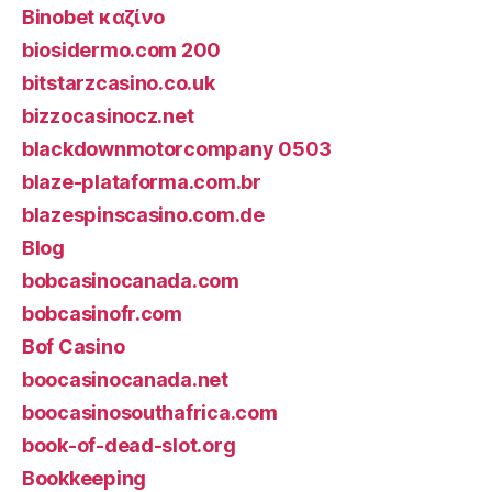
Binobet καζίνο
biosidermo.com 200
bitstarzcasino.co.uk
bizzocasinocz.net
blackdownmotorcompany 0503
blaze-plataforma.com.br
blazespinscasino.com.de
Blog
bobcasinocanada.com
bobcasinofr.com
Bof Casino
boocasinocanada.net
boocasinosouthafrica.com
book-of-dead-slot.org
Bookkeeping