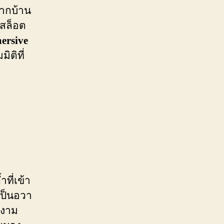
จากบ้าน
งสล็อต
ersive
ิติที่
ที่เข้า
เป็นอวา
ยงาม