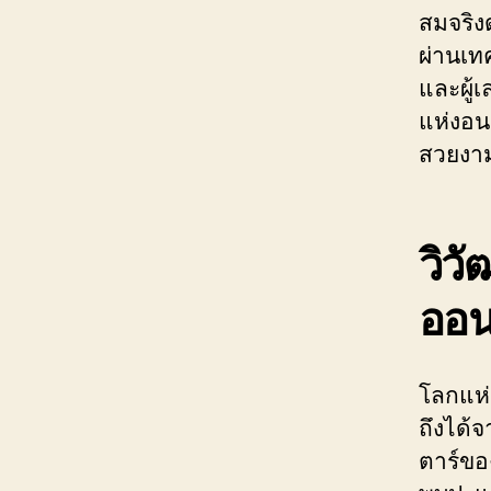
สมจริง
ผ่านเท
และผู้เ
แห่งอน
สวยงาม
วิวั
ออน
โลกแห่
ถึงได้
ตาร์ขอ