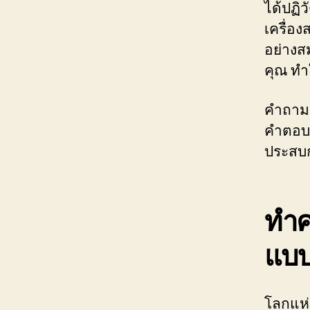
ได้ปฏิว
เครื่อง
อย่างส
คุณ ทำใ
คำถาม:
คำตอบ: 
ประสบกา
ทำคว
แบบด
โลกแห่