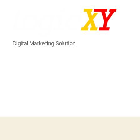
LogicXY
Digital Marketing Solution