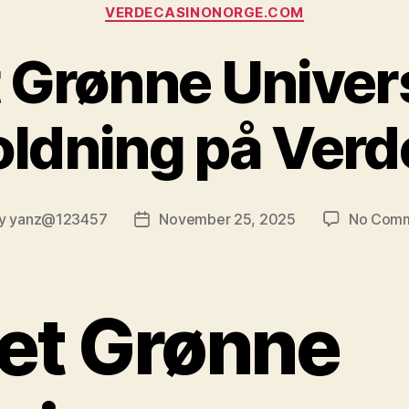
Categories
VERDECASINONORGE.COM
 Grønne Univer
ldning på Verd
y
yanz@123457
November 25, 2025
No Com
t
Post
or
date
et Grønne