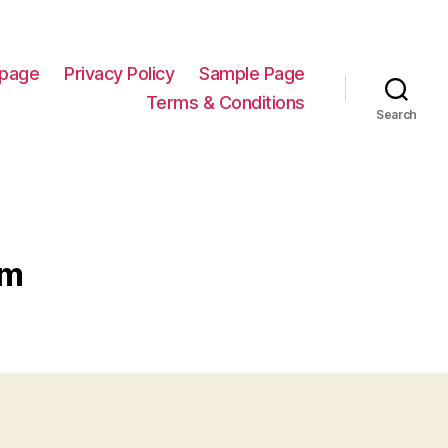
page
Privacy Policy
Sample Page
Terms & Conditions
Search
om