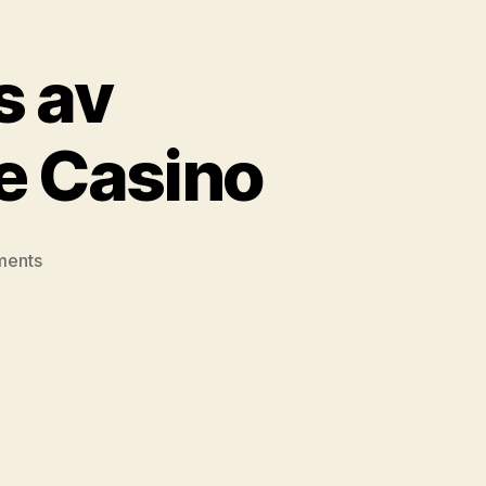
s av
e Casino
on
ments
Det
Grønne
Univers
av
Underholdning
på
Verde
Casino