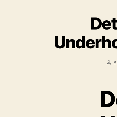
Det
Underho
B
Pos
auth
D