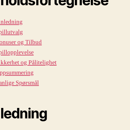
nholdsfortegnelse
nnledning
pillutvalg
onuser og Tilbud
pillopplevelse
ikkerhet og Pålitelighet
ppsummering
anlige Spørsmål
nledning