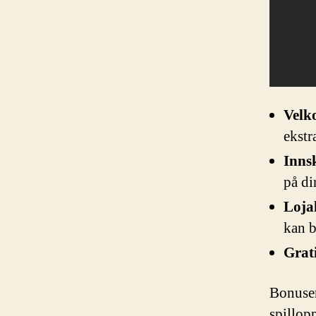
Velk
ekstr
Inns
på di
Loja
kan b
Grati
Bonuser
spillop