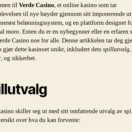
men til
Verde Casino
, et online kasino som tar
plevelsen til nye høyder gjennom sitt imponerende ut
generøst belønningssystem, og en plattform designet f
l moro. Enten du er en nybegynner eller en erfaren sp
Verde Casino noe for alle. Denne artikkelen tar deg g
 gjør dette kasinoet unikt, inkludert dets
spillutvalg
,
r
, og sikkerhet.
llutvalg
asino skiller seg ut med sitt omfattende utvalg av spi
versikt over hva du kan forvente: