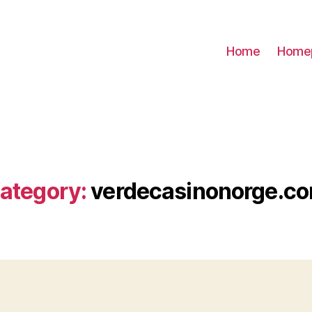
Home
Home
ategory:
verdecasinonorge.c