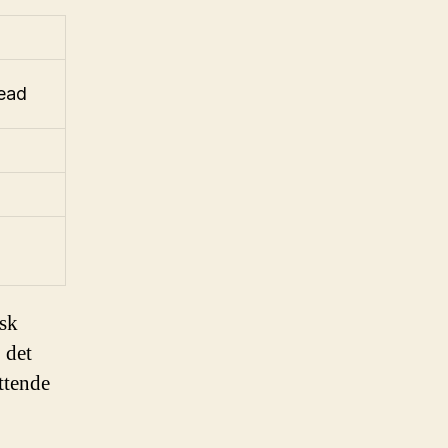
Dead
isk
, det
ttende