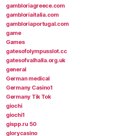
gambloriagreece.com
gambloriaitalia.com
gambloriaportugal.com
game
Games
gatesofolympusslot.cc
gatesofvalhalla.org.uk
general
German medical
Germany Casino1
Germany Tik Tok
giochi
giochi1
gispp.ru 50
glorycasino