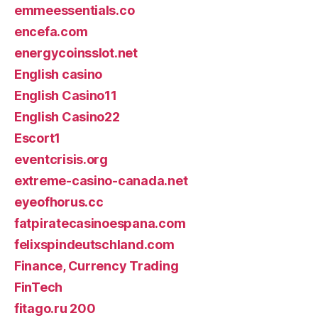
emmeessentials.co
encefa.com
energycoinsslot.net
English casino
English Casino11
English Casino22
Escort1
eventcrisis.org
extreme-casino-canada.net
eyeofhorus.cc
fatpiratecasinoespana.com
felixspindeutschland.com
Finance, Currency Trading
FinTech
fitago.ru 200