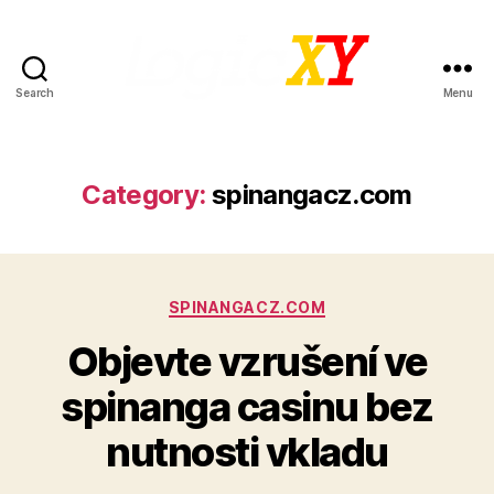
Search
Menu
LogicXY
Category:
spinangacz.com
Categories
SPINANGACZ.COM
Objevte vzrušení ve
spinanga casinu bez
nutnosti vkladu