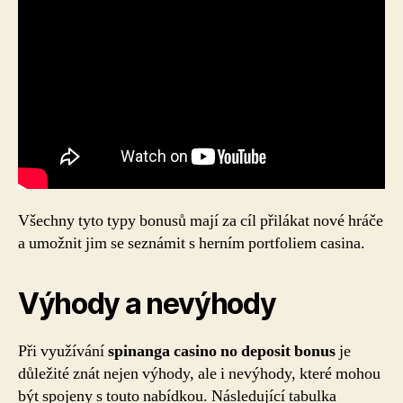
Všechny tyto typy bonusů mají za cíl přilákat nové hráče
a umožnit jim se seznámit s herním portfoliem casina.
Výhody a nevýhody
Při využívání
spinanga casino no deposit bonus
je
důležité znát nejen výhody, ale i nevýhody, které mohou
být spojeny s touto nabídkou. Následující tabulka