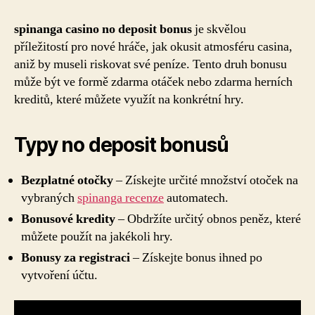
spinanga casino no deposit bonus
je skvělou
příležitostí pro nové hráče, jak okusit atmosféru casina,
aniž by museli riskovat své peníze. Tento druh bonusu
může být ve formě zdarma otáček nebo zdarma herních
kreditů, které můžete využít na konkrétní hry.
Typy no deposit bonusů
Bezplatné otočky
– Získejte určité množství otoček na
vybraných
spinanga recenze
automatech.
Bonusové kredity
– Obdržíte určitý obnos peněz, které
můžete použít na jakékoli hry.
Bonusy za registraci
– Získejte bonus ihned po
vytvoření účtu.