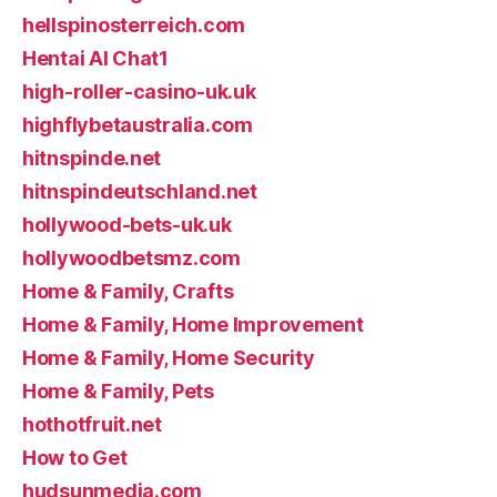
hellspinosterreich.com
Hentai AI Chat1
high-roller-casino-uk.uk
highflybetaustralia.com
hitnspinde.net
hitnspindeutschland.net
hollywood-bets-uk.uk
hollywoodbetsmz.com
Home & Family, Crafts
Home & Family, Home Improvement
Home & Family, Home Security
Home & Family, Pets
hothotfruit.net
How to Get
hudsunmedia.com