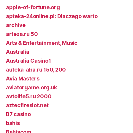
apple-of-fortune.org
apteka-24online.pl: Dlaczego warto
archive
arteza.ru 50
Arts & Entertainment, Music
Australia
Australia Casino1
auteka-aba.ru 150, 200
Avia Masters
aviatorgame.org.uk
avtolife5.ru 2000
aztecfireslot.net
B7 casino
bahis
Bahiscom