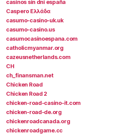
casinos sin dni españa
Caspero Ελλάδα
casumo-casino-uk.uk
casumo-casino.us
casumocasinoespana.com
catholicmyanmar.org
cazeusnetherlands.com
CH
ch_finansman.net
Chicken Road
Chicken Road 2
chicken-road-casino-it.com
chicken-road-de.org
chickenroadcanada.org
chickenroadgame.cc