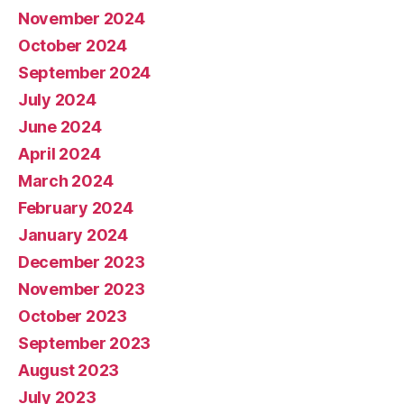
November 2024
October 2024
September 2024
July 2024
June 2024
April 2024
March 2024
February 2024
January 2024
December 2023
November 2023
October 2023
September 2023
August 2023
July 2023