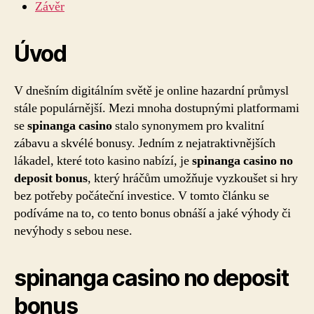
Závěr
Úvod
V dnešním digitálním světě je online hazardní průmysl
stále populárnější. Mezi mnoha dostupnými platformami
se
spinanga casino
stalo synonymem pro kvalitní
zábavu a skvélé bonusy. Jedním z nejatraktivnějších
lákadel, které toto kasino nabízí, je
spinanga casino no
deposit bonus
, který hráčům umožňuje vyzkoušet si hry
bez potřeby počáteční investice. V tomto článku se
podíváme na to, co tento bonus obnáší a jaké výhody či
nevýhody s sebou nese.
spinanga casino no deposit
bonus