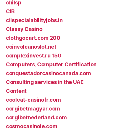
chilsp
CIB
ciispecialabilityjobs.in
Classy Casino
clothgocart.com 200
coinvolcanoslot.net
complexinvest.ru 150
Computers, Computer Certification
conquestadorcasinocanada.com
Consulting services in the UAE
Content
coolcat-casinofr.com
corgibetmagyar.com
corgibetnederland.com
cosmocasinoie.com