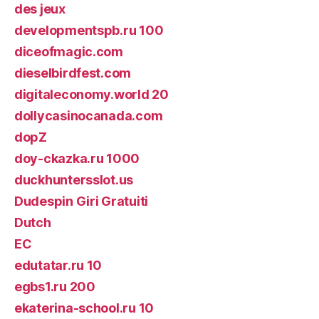
des jeux
developmentspb.ru 100
diceofmagic.com
dieselbirdfest.com
digitaleconomy.world 20
dollycasinocanada.com
dopZ
doy-ckazka.ru 1000
duckhuntersslot.us
Dudespin Giri Gratuiti
Dutch
EC
edutatar.ru 10
egbs1.ru 200
ekaterina-school.ru 10