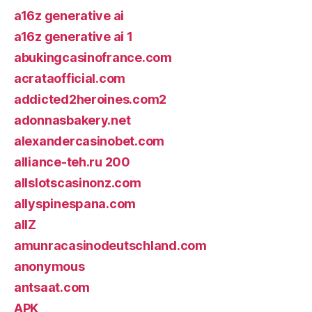
a16z generative ai
a16z generative ai 1
abukingcasinofrance.com
acrataofficial.com
addicted2heroines.com2
adonnasbakery.net
alexandercasinobet.com
alliance-teh.ru 200
allslotscasinonz.com
allyspinespana.com
allZ
amunracasinodeutschland.com
anonymous
antsaat.com
APK