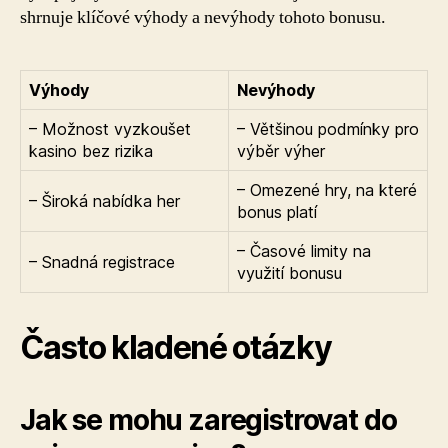
shrnuje klíčové výhody a nevýhody tohoto bonusu.
Výhody
Nevýhody
– Možnost vyzkoušet
– Většinou podmínky pro
kasino bez rizika
výběr výher
– Omezené hry, na které
– Široká nabídka her
bonus platí
– Časové limity na
– Snadná registrace
využití bonusu
Často kladené otázky
Jak se mohu zaregistrovat do