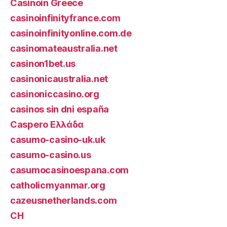
Casinoin Greece
casinoinfinityfrance.com
casinoinfinityonline.com.de
casinomateaustralia.net
casinon1bet.us
casinonicaustralia.net
casinoniccasino.org
casinos sin dni españa
Caspero Ελλάδα
casumo-casino-uk.uk
casumo-casino.us
casumocasinoespana.com
catholicmyanmar.org
cazeusnetherlands.com
CH