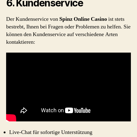
6. Kundenservice
Der Kundenservice von
Spinz Online Casino
ist stets
bestrebt, Ihnen bei Fragen oder Problemen zu helfen. Sie
können den Kundenservice auf verschiedene Arten
kontaktieren:
Live-Chat für sofortige Unterstützung