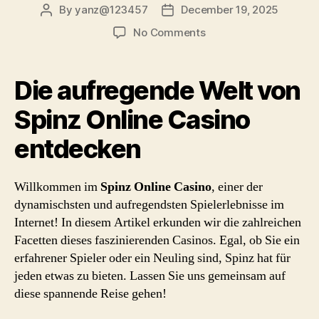
By
yanz@123457
December 19, 2025
Post
Post
author
date
on
No Comments
Die
aufregende
Welt
Die aufregende Welt von
von
Spinz
Spinz Online Casino
Online
entdecken
Casino
entdecken
Willkommen im
Spinz Online Casino
, einer der
dynamischsten und aufregendsten Spielerlebnisse im
Internet! In diesem Artikel erkunden wir die zahlreichen
Facetten dieses faszinierenden Casinos. Egal, ob Sie ein
erfahrener Spieler oder ein Neuling sind, Spinz hat für
jeden etwas zu bieten. Lassen Sie uns gemeinsam auf
diese spannende Reise gehen!