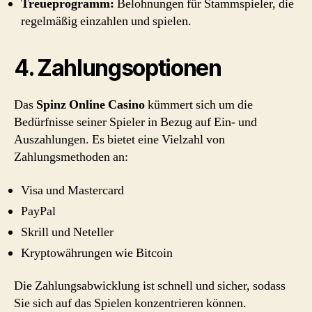
Treueprogramm:
Belohnungen für Stammspieler, die
regelmäßig einzahlen und spielen.
4. Zahlungsoptionen
Das
Spinz Online Casino
kümmert sich um die
Bedürfnisse seiner Spieler in Bezug auf Ein- und
Auszahlungen. Es bietet eine Vielzahl von
Zahlungsmethoden an:
Visa und Mastercard
PayPal
Skrill und Neteller
Kryptowährungen wie Bitcoin
Die Zahlungsabwicklung ist schnell und sicher, sodass
Sie sich auf das Spielen konzentrieren können.