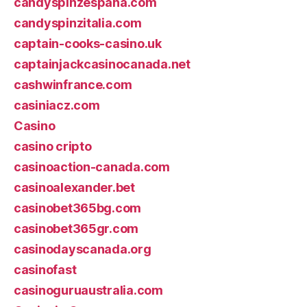
candyspinzespana.com
candyspinzitalia.com
captain-cooks-casino.uk
captainjackcasinocanada.net
cashwinfrance.com
casiniacz.com
Casino
casino cripto
casinoaction-canada.com
casinoalexander.bet
casinobet365bg.com
casinobet365gr.com
casinodayscanada.org
casinofast
casinoguruaustralia.com