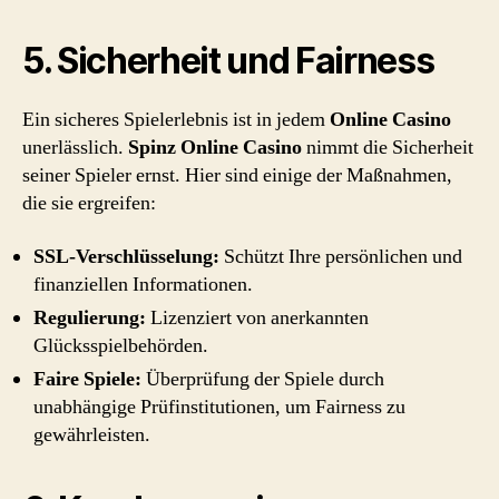
5. Sicherheit und Fairness
Ein sicheres Spielerlebnis ist in jedem
Online Casino
unerlässlich.
Spinz Online Casino
nimmt die Sicherheit
seiner Spieler ernst. Hier sind einige der Maßnahmen,
die sie ergreifen:
SSL-Verschlüsselung:
Schützt Ihre persönlichen und
finanziellen Informationen.
Regulierung:
Lizenziert von anerkannten
Glücksspielbehörden.
Faire Spiele:
Überprüfung der Spiele durch
unabhängige Prüfinstitutionen, um Fairness zu
gewährleisten.