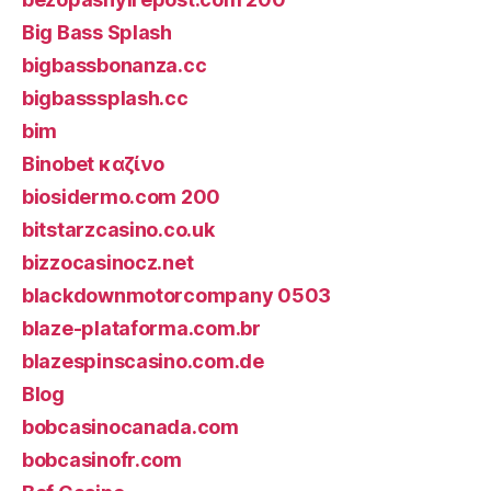
Big Bass Splash
bigbassbonanza.cc
bigbasssplash.cc
bim
Binobet καζίνο
biosidermo.com 200
bitstarzcasino.co.uk
bizzocasinocz.net
blackdownmotorcompany 0503
blaze-plataforma.com.br
blazespinscasino.com.de
Blog
bobcasinocanada.com
bobcasinofr.com