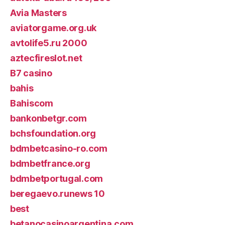
Avia Masters
aviatorgame.org.uk
avtolife5.ru 2000
aztecfireslot.net
B7 casino
bahis
Bahiscom
bankonbetgr.com
bchsfoundation.org
bdmbetcasino-ro.com
bdmbetfrance.org
bdmbetportugal.com
beregaevo.runews 10
best
betanocasinoargentina.com