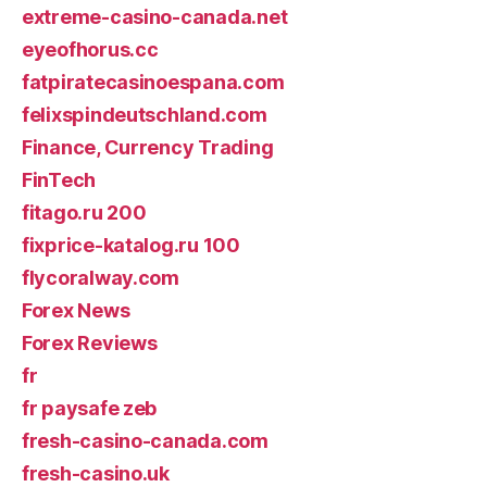
extreme-casino-canada.net
eyeofhorus.cc
fatpiratecasinoespana.com
felixspindeutschland.com
Finance, Currency Trading
FinTech
fitago.ru 200
fixprice-katalog.ru 100
flycoralway.com
Forex News
Forex Reviews
fr
fr paysafe zeb
fresh-casino-canada.com
fresh-casino.uk