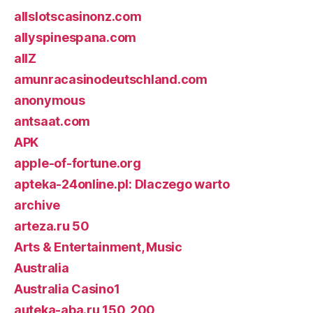
allslotscasinonz.com
allyspinespana.com
allZ
amunracasinodeutschland.com
anonymous
antsaat.com
APK
apple-of-fortune.org
apteka-24online.pl: Dlaczego warto
archive
arteza.ru 50
Arts & Entertainment, Music
Australia
Australia Casino1
auteka-aba.ru 150, 200