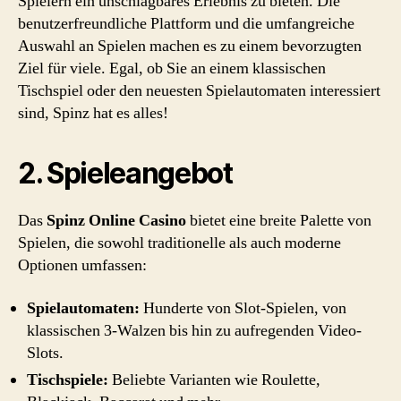
Spielern ein unschlagbares Erlebnis zu bieten. Die
benutzerfreundliche Plattform und die umfangreiche
Auswahl an Spielen machen es zu einem bevorzugten
Ziel für viele. Egal, ob Sie an einem klassischen
Tischspiel oder den neuesten Spielautomaten interessiert
sind, Spinz hat es alles!
2. Spieleangebot
Das
Spinz Online Casino
bietet eine breite Palette von
Spielen, die sowohl traditionelle als auch moderne
Optionen umfassen:
Spielautomaten:
Hunderte von Slot-Spielen, von
klassischen 3-Walzen bis hin zu aufregenden Video-
Slots.
Tischspiele:
Beliebte Varianten wie Roulette,