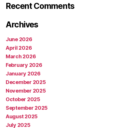
Recent Comments
Archives
June 2026
April 2026
March 2026
February 2026
January 2026
December 2025
November 2025
October 2025
September 2025
August 2025
July 2025