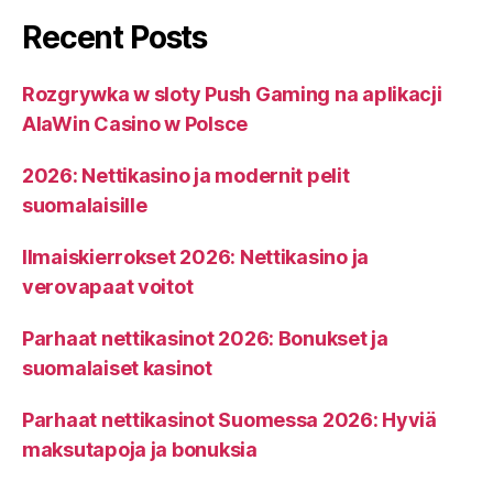
Recent Posts
Rozgrywka w sloty Push Gaming na aplikacji
AlaWin Casino w Polsce
2026: Nettikasino ja modernit pelit
suomalaisille
Ilmaiskierrokset 2026: Nettikasino ja
verovapaat voitot
Parhaat nettikasinot 2026: Bonukset ja
suomalaiset kasinot
Parhaat nettikasinot Suomessa 2026: Hyviä
maksutapoja ja bonuksia