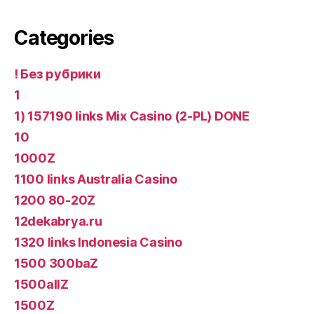
Categories
! Без рубрики
1
1) 157190 links Mix Casino (2-PL) DONE
10
1000Z
1100 links Australia Casino
1200 80-20Z
12dekabrya.ru
1320 links Indonesia Casino
1500 300baZ
1500allZ
1500Z