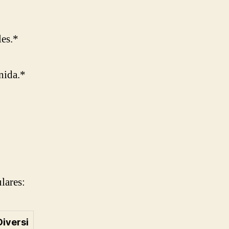
les.*
nida.*
lares:
Diversi