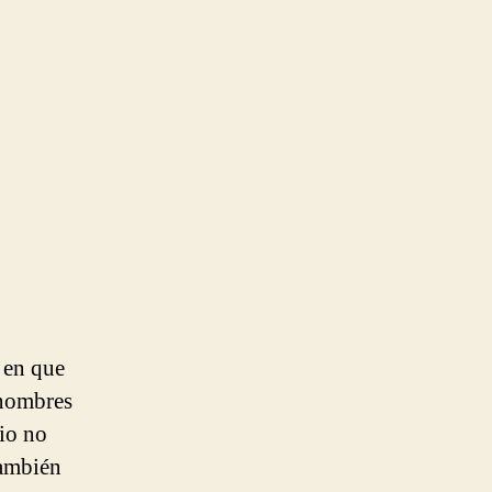
 en que
 nombres
tio no
también