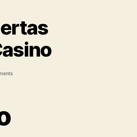
ertas
Casino
on
ments
Descubriendo
las
Puertas
Digitales
o
del
Ripper
Casino