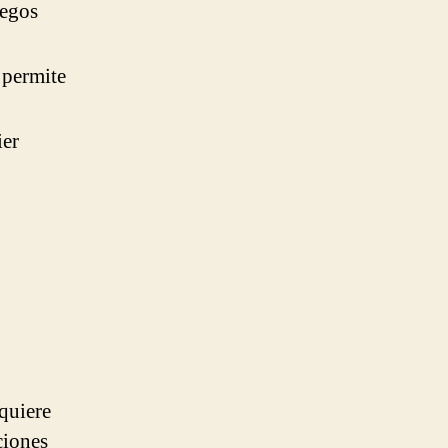
uegos
 permite
ier
quiere
ciones