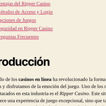
entajas del Ripper Casino
étodos de Acceso y Login
pciones de Juegos
eguridad en Ripper Casino
reguntas Frecuentes
troducción
do de los
casinos en línea
ha revolucionado la forma
 y disfrutamos de la emoción del juego. Uno de los
tacados en esta industria es el
Ripper Casino
. Este si
rece una experiencia de juego excepcional, sino que 