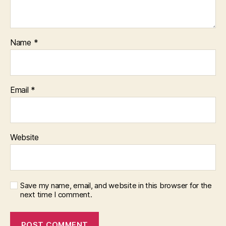
Name
*
Email
*
Website
Save my name, email, and website in this browser for the
next time I comment.