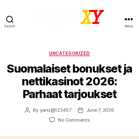
Search
Menu
LogicXY
Categories
UNCATEGORIZED
Suomalaiset bonukset ja
nettikasinot 2026:
Parhaat tarjoukset
By
yanz@123457
June 7, 2026
Post
Post
author
date
on
No Comments
Suomalaiset
bonukset