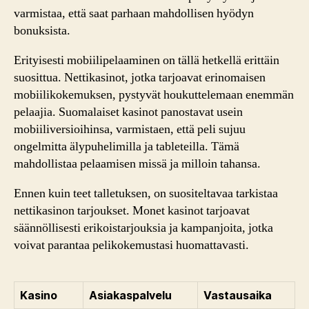
varmistaa, että saat parhaan mahdollisen hyödyn
bonuksista.
Erityisesti mobiilipelaaminen on tällä hetkellä erittäin
suosittua. Nettikasinot, jotka tarjoavat erinomaisen
mobiilikokemuksen, pystyvät houkuttelemaan enemmän
pelaajia. Suomalaiset kasinot panostavat usein
mobiiliversioihinsa, varmistaen, että peli sujuu
ongelmitta älypuhelimilla ja tableteilla. Tämä
mahdollistaa pelaamisen missä ja milloin tahansa.
Ennen kuin teet talletuksen, on suositeltavaa tarkistaa
nettikasinon tarjoukset. Monet kasinot tarjoavat
säännöllisesti erikoistarjouksia ja kampanjoita, jotka
voivat parantaa pelikokemustasi huomattavasti.
Kasino
Asiakaspalvelu
Vastausaika