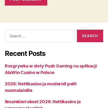
Search
for:
Recent Posts
Rozgrywka w sloty Push Gaming na aplikacji
AlaWin Casino w Polsce
2026: Nettikasino ja modernit pelit
suomalaisille
Ilmaiskierrokset 2026: Nettikasino ja