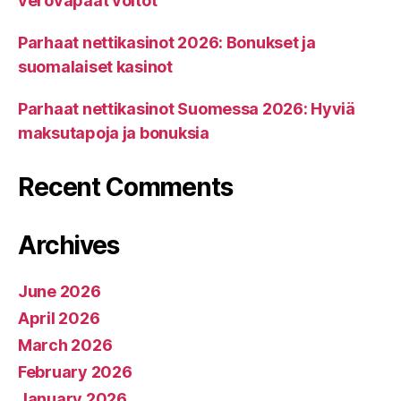
verovapaat voitot
Parhaat nettikasinot 2026: Bonukset ja
suomalaiset kasinot
Parhaat nettikasinot Suomessa 2026: Hyviä
maksutapoja ja bonuksia
Recent Comments
Archives
June 2026
April 2026
March 2026
February 2026
January 2026