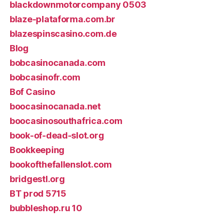
blackdownmotorcompany 0503
blaze-plataforma.com.br
blazespinscasino.com.de
Blog
bobcasinocanada.com
bobcasinofr.com
Bof Casino
boocasinocanada.net
boocasinosouthafrica.com
book-of-dead-slot.org
Bookkeeping
bookofthefallenslot.com
bridgestl.org
BT prod 5715
bubbleshop.ru 10