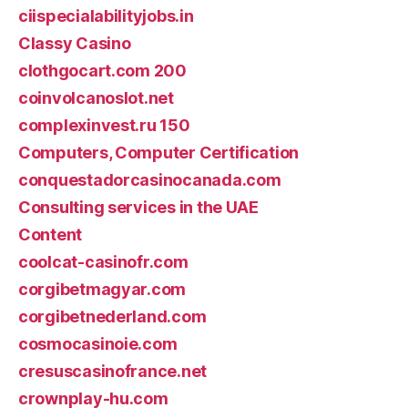
ciispecialabilityjobs.in
Classy Casino
clothgocart.com 200
coinvolcanoslot.net
complexinvest.ru 150
Computers, Computer Certification
conquestadorcasinocanada.com
Consulting services in the UAE
Content
coolcat-casinofr.com
corgibetmagyar.com
corgibetnederland.com
cosmocasinoie.com
cresuscasinofrance.net
crownplay-hu.com