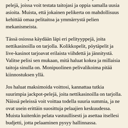
pelejä, joissa voit testata taitojasi ja oppia samalla uusia
asioita. Muista, että jokainen pelikerta on mahdollisuus
kehittää omaa pelitaitoa ja ymmärrystä pelien
mekanismeista.
Tässä osiossa käydään läpi eri pelityyppejä, joita
nettikasinoilla on tarjolla. Kolikkopelit, pöytäpelit ja
live-kasinot tarjoavat erilaista viihdettä ja jännitystä.
Valitse pelisi sen mukaan, mitä haluat kokea ja millaisia
taitoja sinulla on. Monipuolinen pelivalikoima pitää
kiinnostuksen yllä.
Jos haluat maksimoida voittosi, kannattaa tutkia
suurimpia jackpot-pelejä, joita nettikasinoilla on tarjolla.
Näissä peleissä voit voittaa todella suuria summia, ja ne
ovat usein erittäin suosittuja pelaajien keskuudessa.
Muista kuitenkin pelata vastuullisesti ja asettaa itsellesi
budjetti, jotta pelaaminen pysyy hallinnassa.