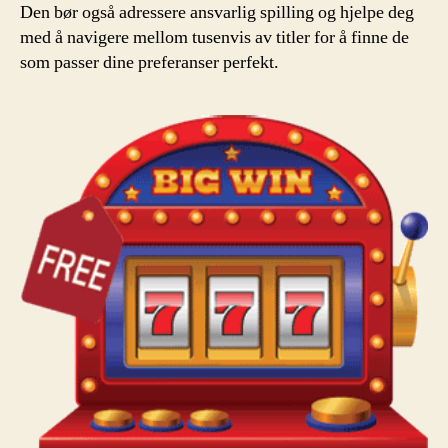
Den bør også adressere ansvarlig spilling og hjelpe deg
med å navigere mellom tusenvis av titler for å finne de
som passer dine preferanser perfekt.