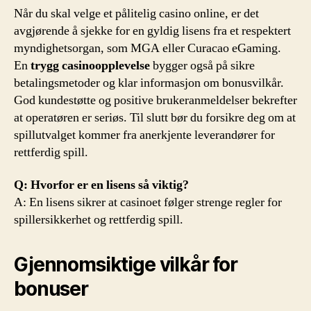
Når du skal velge et pålitelig casino online, er det
avgjørende å sjekke for en gyldig lisens fra et respektert
myndighetsorgan, som MGA eller Curacao eGaming.
En
trygg casinoopplevelse
bygger også på sikre
betalingsmetoder og klar informasjon om bonusvilkår.
God kundestøtte og positive brukeranmeldelser bekrefter
at operatøren er seriøs. Til slutt bør du forsikre deg om at
spillutvalget kommer fra anerkjente leverandører for
rettferdig spill.
Q: Hvorfor er en lisens så viktig?
A: En lisens sikrer at casinoet følger strenge regler for
spillersikkerhet og rettferdig spill.
Gjennomsiktige vilkår for
bonuser