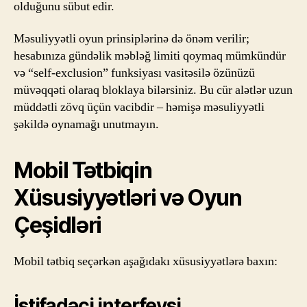
olduğunu sübut edir.
Məsuliyyətli oyun prinsiplərinə də önəm verilir;
hesabınıza gündəlik məbləğ limiti qoymaq mümkündür
və “self‑exclusion” funksiyası vasitəsilə özünüzü
müvəqqəti olaraq bloklaya bilərsiniz. Bu cür alətlər uzun
müddətli zövq üçün vacibdir – həmişə məsuliyyətli
şəkildə oynamağı unutmayın.
Mobil Tətbiqin
Xüsusiyyətləri və Oyun
Çeşidləri
Mobil tətbiq seçərkən aşağıdakı xüsusiyyətlərə baxın:
İstifadəçi interfeysi