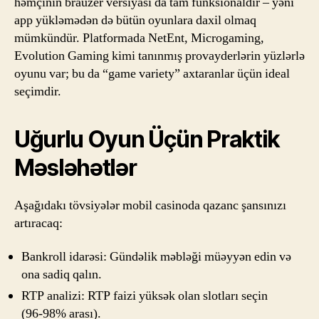
həmçinin brauzer versiyası da tam funksionaldır – yəni
app yükləmədən də bütün oyunlara daxil olmaq
mümkündür. Platformada NetEnt, Microgaming,
Evolution Gaming kimi tanınmış provayderlərin yüzlərlə
oyunu var; bu da “game variety” axtaranlar üçün ideal
seçimdir.
Uğurlu Oyun Üçün Praktik
Məsləhətlər
Aşağıdakı tövsiyələr mobil casinoda qazanc şansınızı
artıracaq:
Bankroll idarəsi: Gündəlik məbləği müəyyən edin və
ona sadiq qalın.
RTP analizi: RTP faizi yüksək olan slotları seçin
(96‑98% arası).