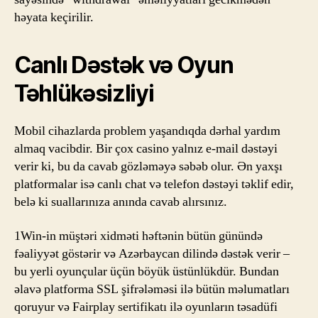
həyata keçirilir.
Canlı Dəstək və Oyun
Təhlükəsizliyi
Mobil cihazlarda problem yaşandıqda dərhal yardım
almaq vacibdir. Bir çox casino yalnız e‑mail dəstəyi
verir ki, bu da cavab gözləməyə səbəb olur. Ən yaxşı
platformalar isə canlı chat və telefon dəstəyi təklif edir,
belə ki suallarınıza anında cavab alırsınız.
1Win‑in müştəri xidməti həftənin bütün günündə
fəaliyyət göstərir və Azərbaycan dilində dəstək verir –
bu yerli oyunçular üçün böyük üstünlükdür. Bundan
əlavə platforma SSL şifrələməsi ilə bütün məlumatları
qoruyur və Fairplay sertifikatı ilə oyunların təsadüfi