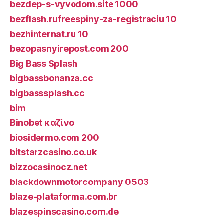
bezdep-s-vyvodom.site 1000
bezflash.rufreespiny-za-registraciu 10
bezhinternat.ru 10
bezopasnyirepost.com 200
Big Bass Splash
bigbassbonanza.cc
bigbasssplash.cc
bim
Binobet καζίνο
biosidermo.com 200
bitstarzcasino.co.uk
bizzocasinocz.net
blackdownmotorcompany 0503
blaze-plataforma.com.br
blazespinscasino.com.de