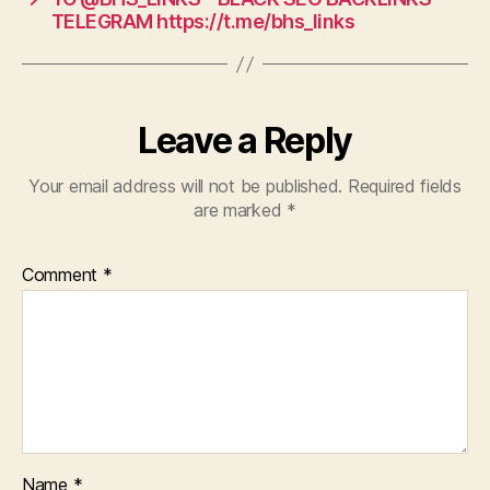
TELEGRAM https://t.me/bhs_links
Leave a Reply
Your email address will not be published.
Required fields
are marked
*
Comment
*
Name
*