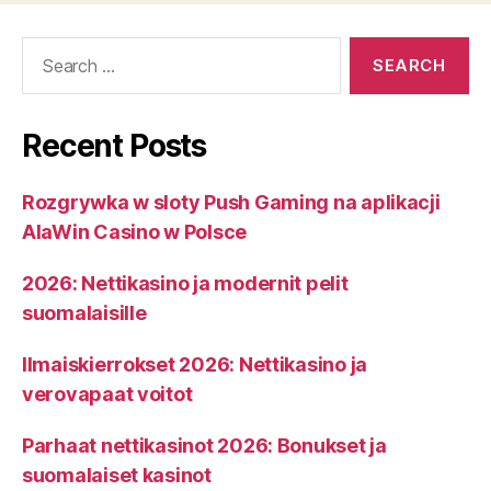
Search
for:
Recent Posts
Rozgrywka w sloty Push Gaming na aplikacji
AlaWin Casino w Polsce
2026: Nettikasino ja modernit pelit
suomalaisille
Ilmaiskierrokset 2026: Nettikasino ja
verovapaat voitot
Parhaat nettikasinot 2026: Bonukset ja
suomalaiset kasinot