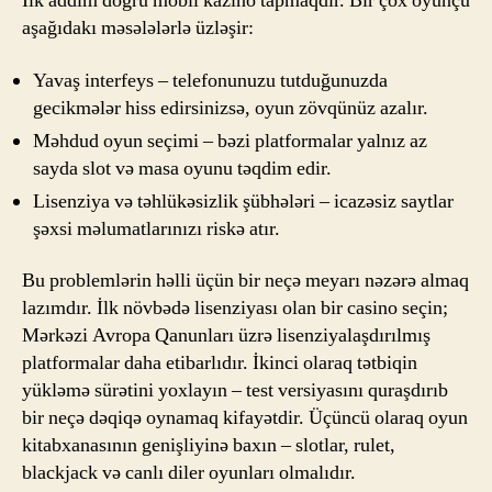
İlk addım doğru mobil kazino tapmaqdır. Bir çox oyunçu
aşağıdakı məsələlərlə üzləşir:
Yavaş interfeys – telefonunuzu tutduğunuzda
gecikmələr hiss edirsinizsə, oyun zövqünüz azalır.
Məhdud oyun seçimi – bəzi platformalar yalnız az
sayda slot və masa oyunu təqdim edir.
Lisenziya və təhlükəsizlik şübhələri – icazəsiz saytlar
şəxsi məlumatlarınızı riskə atır.
Bu problemlərin həlli üçün bir neçə meyarı nəzərə almaq
lazımdır. İlk növbədə lisenziyası olan bir casino seçin;
Mərkəzi Avropa Qanunları üzrə lisenziyalaşdırılmış
platformalar daha etibarlıdır. İkinci olaraq tətbiqin
yükləmə sürətini yoxlayın – test versiyasını quraşdırıb
bir neçə dəqiqə oynamaq kifayətdir. Üçüncü olaraq oyun
kitabxanasının genişliyinə baxın – slotlar, rulet,
blackjack və canlı diler oyunları olmalıdır.