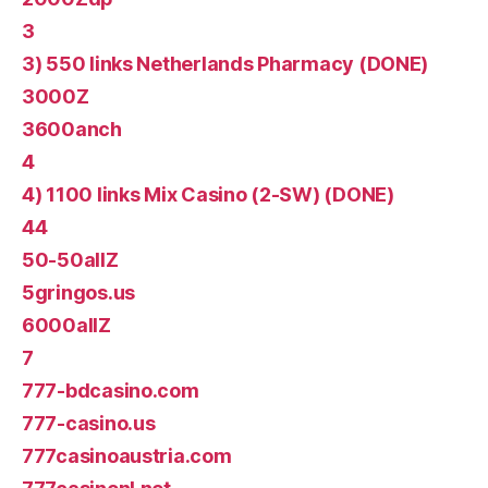
3
3) 550 links Netherlands Pharmacy (DONE)
3000Z
3600anch
4
4) 1100 links Mix Casino (2-SW) (DONE)
44
50-50allZ
5gringos.us
6000allZ
7
777-bdcasino.com
777-casino.us
777casinoaustria.com