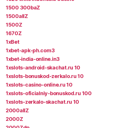
1500 300baZ
1500allZ
1500Z
1670Z
1xBet
1xbet-apk-ph.com3
1xbet-india-online.in3
1xslots-android-skachat.ru 10
1xslots-bonuskod-zerkalo.ru 10
1xslots-casino-online.ru 10
1xslots-oficialniy-bonuskod.ru 100
1xslots-zerkalo-skachat.ru 10
2000allZ
2000Z
2000Zdp