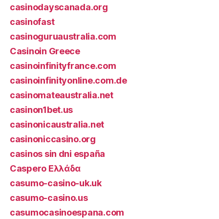
casinodayscanada.org
casinofast
casinoguruaustralia.com
Casinoin Greece
casinoinfinityfrance.com
casinoinfinityonline.com.de
casinomateaustralia.net
casinon1bet.us
casinonicaustralia.net
casinoniccasino.org
casinos sin dni españa
Caspero Ελλάδα
casumo-casino-uk.uk
casumo-casino.us
casumocasinoespana.com