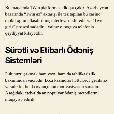
Bu məqamda 1Win platforması diqqət çəkir. Azərbaycan
bazarında “1win az” axtarışı ilə tez tapılan bu casino
mobil optimallaşdırılmış interfeys təklif edir və “1win
giris” prosesi sadədir – yalnız e‑poçt və telefonla
qeydiyyat kifayətdir.
Sürətli və Etibarlı Ödəniş
Sistemləri
Pulunuzu çəkmək həm vaxt, həm də təhlükəsizlik
baxımından vacibdir. Bəzi kazinolar həftələrcə gecikmə
yaradır ki, bu da oyunçunun motivasiyasını sarsıdır.
Aşağıdakı cədvəldə ən populyar ödəniş metodlarını
müqayisə edirik: