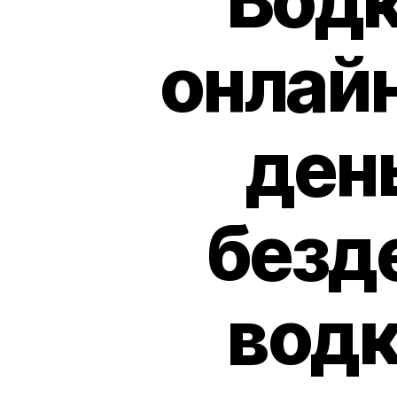
Водк
онлайн
ден
безд
водк