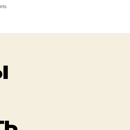
on
nts
Официальный
сайт
Водка
казино
Играть
онлайн
в
ы
Vodka
casino
на
деньгиvodka
casino
бездепозитный
бонус
водка
ть
казино
онлайн