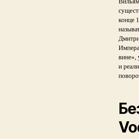
Вильям
сущест
конце 
называ
Дмитри
Импера
вине»,
и реал
поворо
Бе
Vo