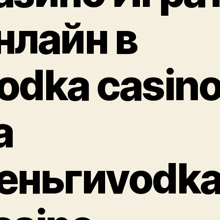
нлайн в
odka casin
а
еньгиvodk