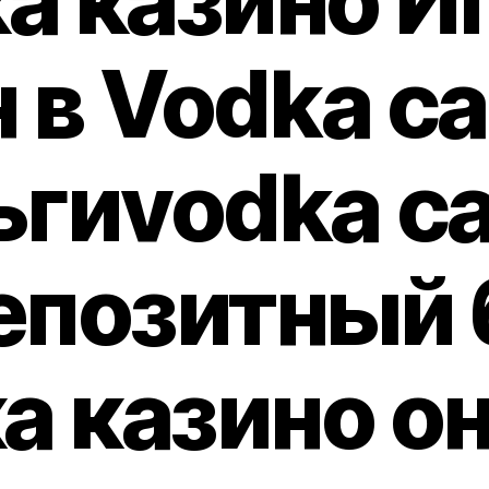
а казино И
 в Vodka ca
ьгиvodka ca
епозитный 
а казино о