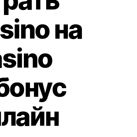
грать
sino на
sino
бонус
нлайн