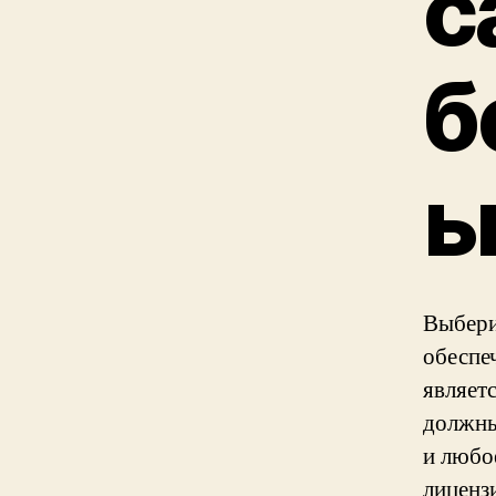
c
б
ы
Выбери
обеспе
являет
должны
и любо
лиценз