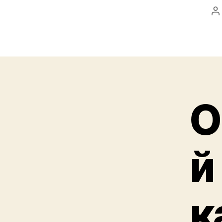
P
a
О
й
к