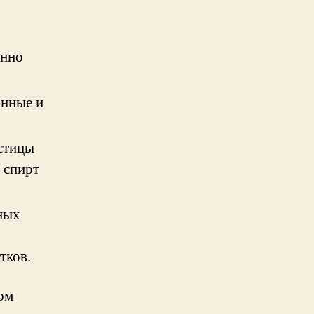
онно
анные и
стицы
о спирт
ных
тков.
ом