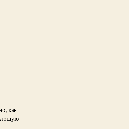
о, как
твующую