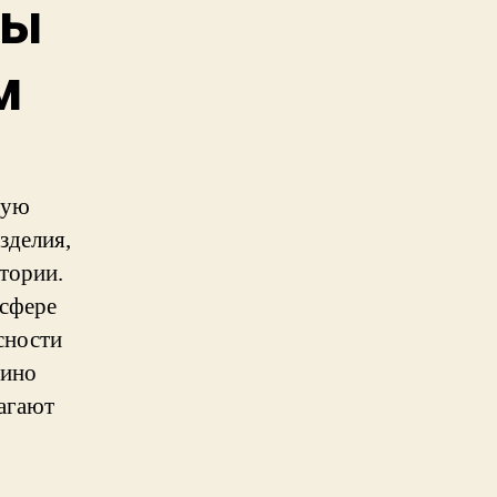
ны
м
ную
зделия,
тории.
 сфере
сности
зино
лагают