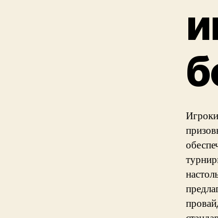
и
б
Игроки
призов
обеспе
турнир
настол
предла
провай