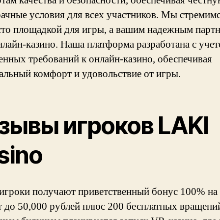
ртам качества и безопасности, обеспечивая честн
рачные условия для всех участников. Мы стремим
сто площадкой для игры, а вашим надежным парт
нлайн-казино. Наша платформа разработана с учет
енных требований к онлайн-казино, обеспечивая
альный комфорт и удовольствие от игры.
зывы игроков LAKI
sino
игроки получают приветственный бонус 100% на
т до 50,000 рублей плюс 200 бесплатных вращени