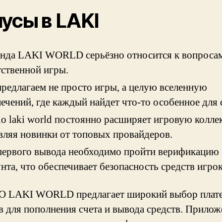
усы в LAKI
нда LAKI WORLD серьёзно относится к вопроса
тственной игры.
редлагаем не просто игры, а целую вселенную
лечений, где каждый найдет что-то особенное для 
no laki world постоянно расширяет игровую колле
вляя новинки от топовых провайдеров.
первого вывода необходимо пройти верификацию
унта, что обеспечивает безопасность средств игрок
 LAKI WORLD предлагает широкий выбор плат
в для пополнения счета и вывода средств. Прилож