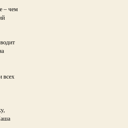
е – чем
ий
оводит
на
и всех
у,
Наша