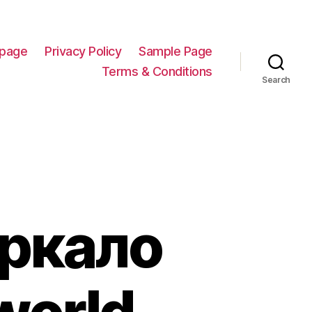
page
Privacy Policy
Sample Page
Terms & Conditions
Search
ркало