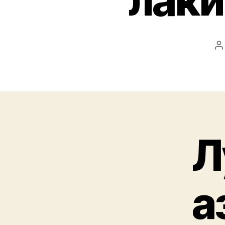
лаки
P
a
Л
а