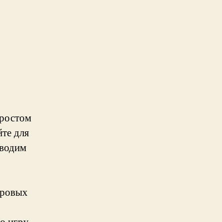
 ростом
йте для
оводим
ировых