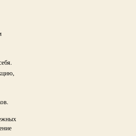
м
себя.
кцию,
ов.
ежных
ение