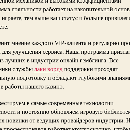
енной механикой и высокими коэффициентами
мма лояльности работает на накопительной основ
 играете, тем выше ваш статус и больше привилег
ете.
енит мнение каждого VIP-клиента и регулярно пр
 для улучшения сервиса. Наша программа призна
из лучших в индустрии онлайн гемблинга. Все
ники службы
лаки ворлд
поддержки проходят
льную подготовку и обладают глубокими знаниям
ов работы нашего казино.
естируем в самые современные технологии
сности и постоянно обновляем игровую библиотек
яя новинки от ведущих провайдеров индустрии. 
а профессионалов работает круглосуточно, чтобы