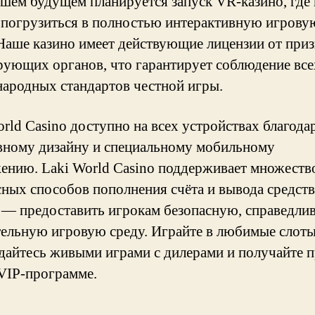
шем будущем планируется запуск VR-казино, где
 погрузиться в полностью интерактивную игрову
 Наше казино имеет действующие лицензии от при
рующих органов, что гарантирует соблюдение все
ародных стандартов честной игры.
rld Casino доступно на всех устройствах благода
вному дизайну и специальному мобильному
ению. Laki World Casino поддерживает множеств
сных способов пополнения счёта и вывода средст
 — предоставить игрокам безопасную, справедли
тельную игровую среду. Играйте в любимые слоты
дайтесь живыми играми с дилерами и получайте п
VIP-программе.