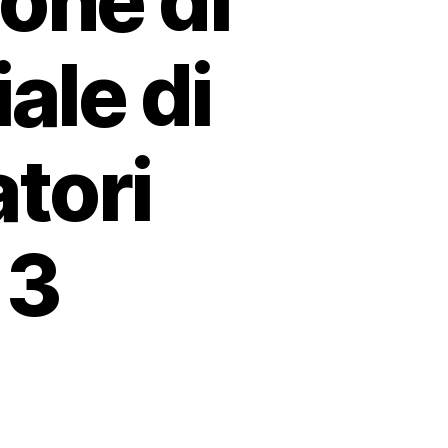
ione di
ale di
tori
 3