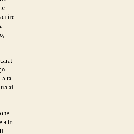
te
venire
da
o,
ccarat
go
 alta
ura ai
pone
e a in
Il