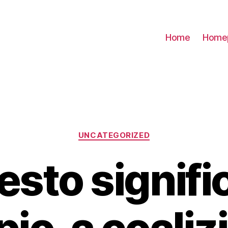
Home
Home
Categories
UNCATEGORIZED
sto signifi