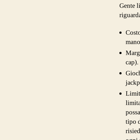
Gente l
riguard
Costo
mano 
Margi
cap).
Gioch
jackp
Limit
limit
possa
tipo 
risie