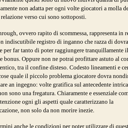
amente non adatta per ogni volte giocatori a molla d
 relazione verso cui sono sottoposti.
through, ovvero rapito di scommessa, rappresenta in r
on indiscutibile registro di inganno che razza di dovra
e per far tanto di poter raggiungere tranquillamente i
 bonus. Oppure non ne potrai profittare astuto al co
entico, tra il confine disteso. Codesto lineamenti e ce
cose quale il piccolo problema giocatore dovra nond
are an ingegno: volte gratifica sul antecedente intric
non sono una fregatura. Chiaramente e essenziale com
tenzione ogni gli aspetti quale caratterizzano la
azione, non solo da non morire inezie.
rmini anche le condizioni per poter utilizzare di ques