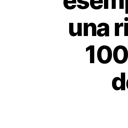
esempi
una r
100
d