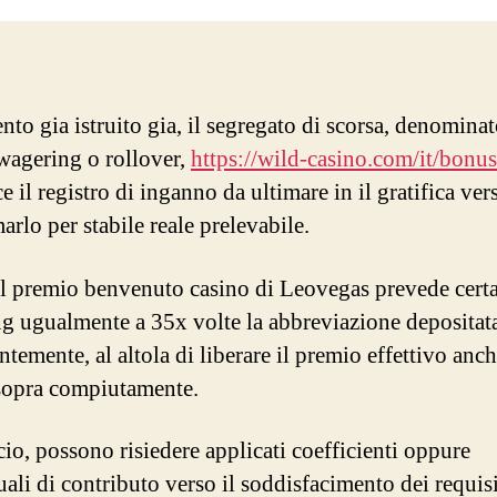
to gia istruito gia, il segregato di scorsa, denomina
wagering o rollover,
https://wild-casino.com/it/bonus
ce il registro di inganno da ultimare in il gratifica ver
arlo per stabile reale prelevabile.
l premio benvenuto casino di Leovegas prevede cert
g ugualmente a 35x volte la abbreviazione depositat
temente, al altola di liberare il premio effettivo anc
opra compiutamente.
cio, possono risiedere applicati coefficienti oppure
ali di contributo verso il soddisfacimento dei requisi