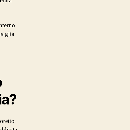
erata
interno
siglia
o
ia?
oretto
blicita