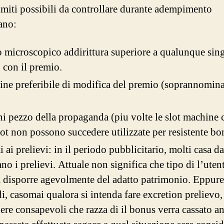
imiti possibili da controllare durante adempimento
ano:
 microscopico addirittura superiore a qualunque sin
con il premio.
ne preferibile di modifica del premio (soprannomina
i pezzo della propaganda (piu volte le slot machine 
ot non possono succedere utilizzate per resistente bo
i ai prelievi: in il periodo pubblicitario, molti casa d
ano i prelievi. Attuale non significa che tipo di l’ute
 disporre agevolmente del adatto patrimonio. Eppure
di, casomai qualora si intenda fare excretion prelievo,
dere consapevoli che razza di il bonus verra cassato a